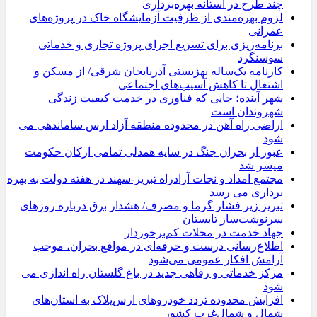
چند طرح در آستانه بهره‌برداری
لزوم بهره‌مندی از ظرفیت آزمایشگاه خاک در پروژه‌های
عمرانی
برنامه‌ریزی برای تسریع اجرای پروژه تجاری و خدماتی
سوسنگرد
کارنامه یک‌ساله بهزیستی آذربایجان شرقی/ از مسکن و
اشتغال تا کاهش آسیب‌های اجتماعی
شهر آینده؛ جایی که فناوری در خدمت کیفیت زندگی
شهروندان است
اراضی راه آهن در محدوده منطقه آزاد ارس ساماندهی می
شود
عبور از بحران جنگ در سایه همدلی تمامی ارکان حکومت
میسر شد
مجتمع امداد و نجات آزادراه تبریز-سهند در هفته دولت به بهره
‌برداری می‌ رسد
تبریز زیر فشار گرما و مصرف/ هشدار برق درباره روزهای
سرنوشت‌ساز تابستان
جهاد خدمت در محلات کم‌برخوردار
اطلاع‌رسانی درست و حرفه‌ای در مواقع بحران، موجب
آرامش افکار عمومی می‌شود
مرکز خدماتی و رفاهی جدید در باغ گلستان راه اندازی می
شود
افزایش محدوده تردد خودروهای ارس‌پلاک به استان‌های
شمال و شمال‌غرب کشور