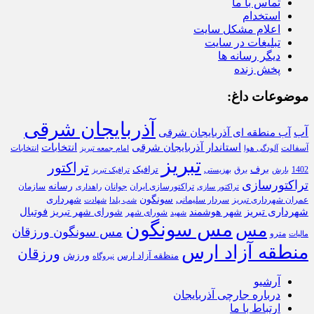
تماس با ما
استخدام
اعلام مشکل سایت
تبلیغات در سایت
دیگر رسانه ها
پخش زنده
موضوعات داغ:
آذربایجان شرقی
آب
آب منطقه ای آذربایجان شرقی
استاندار آذربایجان شرقی
انتخابات
آسفالت
انتخابات
آلودگی هوا
امام جمعه تبریز
تبریز
تراکتور
برف
ترافیک
1402
برق
بارش
بهزیستی
ترافیک تبریز
تراکتورسازی
رسانه
تراکتورسازی ایران
سازمان
جوانان
تراکتور سازی
راهداری
سونگون
شهرداری
عمران شهرداری تبریز
سردار سلیمانی
شب یلدا
شهادت
شهرداری تبریز
فوتبال
شهر هوشمند
شورای شهر تبریز
شورای شهر
شهید
مس سونگون
مس
مس سونگون ورزقان
مترو
مالیات
منطقه آزاد ارس
ورزقان
ورزش
منظقه آزاد ارس
نیروگاه
آرشیو
درباره جارچی آذربایجان
ارتباط با ما