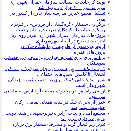
تولید کارخانجات آسفالت سازمان عمران شهرداری
تبریز به مرز ۱۰۰ هزار تن نزدیک شد
تشکیل مجمع خیرین مدرسه ‌ساز خارج از کشور در
تبریز
برگزاری سمینار «گره‌گشایی از فروش» در تبریز با
رویکرد حمایت از کودکان خیریه فرزندان رحمت
پروژه‌های سازمان عمران شهرداری تبریز روی ریل
اجرا / چند طرح در آستانه بهره‌برداری
لزوم بهره‌مندی از ظرفیت آزمایشگاه خاک در
پروژه‌های عمرانی
برنامه‌ریزی برای تسریع اجرای پروژه تجاری و خدماتی
سوسنگرد
کارنامه یک‌ساله بهزیستی آذربایجان شرقی/ از مسکن و
اشتغال تا کاهش آسیب‌های اجتماعی
شهر آینده؛ جایی که فناوری در خدمت کیفیت زندگی
شهروندان است
اراضی راه آهن در محدوده منطقه آزاد ارس ساماندهی
می شود
عبور از بحران جنگ در سایه همدلی تمامی ارکان
حکومت میسر شد
مجتمع امداد و نجات آزادراه تبریز-سهند در هفته دولت
به بهره ‌برداری می‌ رسد
تبریز زیر فشار گرما و مصرف/ هشدار برق درباره
روزهای سرنوشت‌ساز تابستان