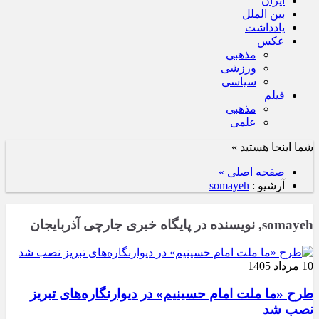
ایران
بین الملل
یادداشت
عکس
مذهبی
ورزشی
سیاسی
فیلم
مذهبی
علمی
شما اینجا هستید »
صفحه اصلی »
آرشیو :
somayeh
somayeh, نویسنده در پایگاه خبری جارچی آذربایجان
10 مرداد 1405
طرح «ما ملت امام حسینیم» در دیوارنگاره‌های تبریز
نصب شد