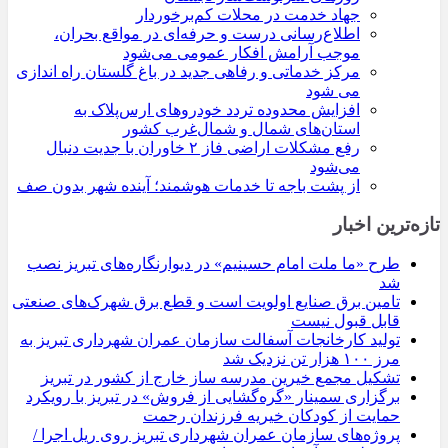
جهاد خدمت در محلات کم‌برخوردار
اطلاع‌رسانی درست و حرفه‌ای در مواقع بحران،
موجب آرامش افکار عمومی می‌شود
مرکز خدماتی و رفاهی جدید در باغ گلستان راه اندازی
می شود
افزایش محدوده تردد خودروهای ارس‌پلاک به
استان‌های شمال و شمال‌غرب کشور
رفع مشکلات اراضی فاز ۲ خاوران با جدیت دنبال
می‌شود
از پشت باجه تا خدمات هوشمند؛ آینده شهر بدون صف
تازه‌ترین اخبار
طرح «ما ملت امام حسینیم» در دیوارنگاره‌های تبریز نصب
شد
تامین برق صنایع اولویت است و قطع برق شهرک‌های صنعتی
قابل قبول نیست
تولید کارخانجات آسفالت سازمان عمران شهرداری تبریز به
مرز ۱۰۰ هزار تن نزدیک شد
تشکیل مجمع خیرین مدرسه ‌ساز خارج از کشور در تبریز
برگزاری سمینار «گره‌گشایی از فروش» در تبریز با رویکرد
حمایت از کودکان خیریه فرزندان رحمت
پروژه‌های سازمان عمران شهرداری تبریز روی ریل اجرا /