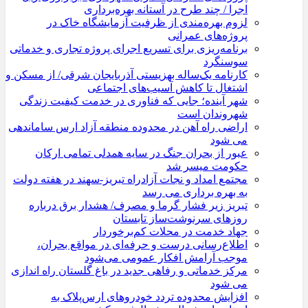
اجرا / چند طرح در آستانه بهره‌برداری
لزوم بهره‌مندی از ظرفیت آزمایشگاه خاک در
پروژه‌های عمرانی
برنامه‌ریزی برای تسریع اجرای پروژه تجاری و خدماتی
سوسنگرد
کارنامه یک‌ساله بهزیستی آذربایجان شرقی/ از مسکن و
اشتغال تا کاهش آسیب‌های اجتماعی
شهر آینده؛ جایی که فناوری در خدمت کیفیت زندگی
شهروندان است
اراضی راه آهن در محدوده منطقه آزاد ارس ساماندهی
می شود
عبور از بحران جنگ در سایه همدلی تمامی ارکان
حکومت میسر شد
مجتمع امداد و نجات آزادراه تبریز-سهند در هفته دولت
به بهره ‌برداری می‌ رسد
تبریز زیر فشار گرما و مصرف/ هشدار برق درباره
روزهای سرنوشت‌ساز تابستان
جهاد خدمت در محلات کم‌برخوردار
اطلاع‌رسانی درست و حرفه‌ای در مواقع بحران،
موجب آرامش افکار عمومی می‌شود
مرکز خدماتی و رفاهی جدید در باغ گلستان راه اندازی
می شود
افزایش محدوده تردد خودروهای ارس‌پلاک به