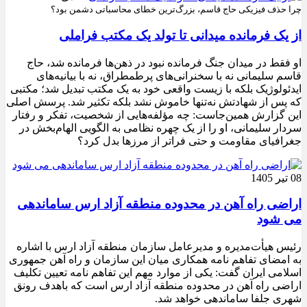
چرا حذف فیزیکی حاج قاسم، بزرگ‌ترین خطای محاسباتی دشمن بود؟
از یک فرمانده میدانی تا تولد یک مکتب فراملی
او فقط در میدان جنگ فرمانده نبود در ذهن‌ها فرمانده شد، حاج
قاسم سلیمانی نه با سخنرانی‌های پرطمطراق، نه با بیانیه‌های
ایدئولوژیک بلکه با زیست واقعی خود به یک مکتب تبدیل شد؛ مکتبی
که پس از شهادتش نه‌تنها خاموش نشد بلکه تکثیر شد. پرسش اصلی
این گزارش همین‌جاست: چه مؤلفه‌هایی از شخصیت، تفکر و رفتار
سردار سلیمانی، او را از یک چهره نظامی به الگویی الهام‌بخش در
جغرافیای مقاومت و حتی فراتر از مرزها بدل کرد؟
08 تیر 1405
اراضی راه آهن در محدوده منطقه آزاد ارس ساماندهی
می شود
رئیس هیأت‌مدیره و مدیرعامل سازمان منطقه آزاد ارس با اشاره
به امضای تفاهم نامه همکاری میان این سازمان و راه آهن جمهوری
اسلامی ایران گفت: یکی از موارد مهم این تفاهم نامه تعیین تکلیف
اراضی راه آهن در محدوده منطقه آزاد ارس است که باهدف رونق
شهری جلفا ساماندهی خواهد شد.