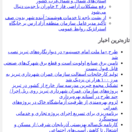
استان‌های شمال و شمال‌غرب کشور
رفع مشکلات اراضی فاز ۲ خاوران با جدیت دنبال
می‌شود
از پشت باجه تا خدمات هوشمند؛ آینده شهر بدون صف
تأکید مدیرعامل سازمان منطقه آزاد ارس بر جایگاه
استراتژیک روابط عمومی
تازه‌ترین اخبار
طرح «ما ملت امام حسینیم» در دیوارنگاره‌های تبریز نصب
شد
تامین برق صنایع اولویت است و قطع برق شهرک‌های صنعتی
قابل قبول نیست
تولید کارخانجات آسفالت سازمان عمران شهرداری تبریز به
مرز ۱۰۰ هزار تن نزدیک شد
تشکیل مجمع خیرین مدرسه ‌ساز خارج از کشور در تبریز
پروژه‌های سازمان عمران شهرداری تبریز روی ریل اجرا /
چند طرح در آستانه بهره‌برداری
لزوم بهره‌مندی از ظرفیت آزمایشگاه خاک در پروژه‌های
عمرانی
برنامه‌ریزی برای تسریع اجرای پروژه تجاری و خدماتی
سوسنگرد
کارنامه یک‌ساله بهزیستی آذربایجان شرقی/ از مسکن و
اشتغال تا کاهش آسیب‌های اجتماعی