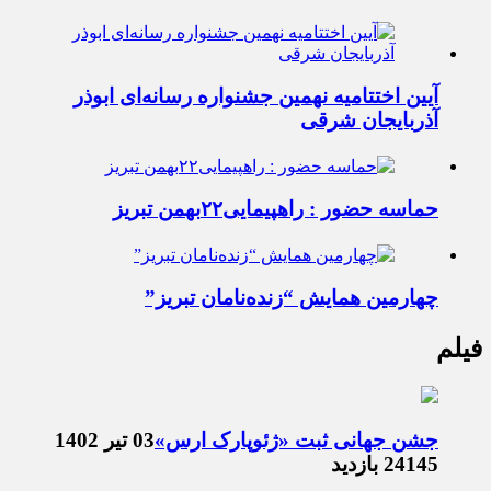
آیین اختتامیه نهمین جشنواره رسانه‌ای ابوذر
آذربایجان شرقی
حماسه حضور : راهپیمایی۲۲بهمن تبریز
چهارمین همایش “زنده‌نامان تبریز”
فیلم
جشن جهانی ثبت «ژئوپارک ارس»
03 تیر 1402
24145 بازدید