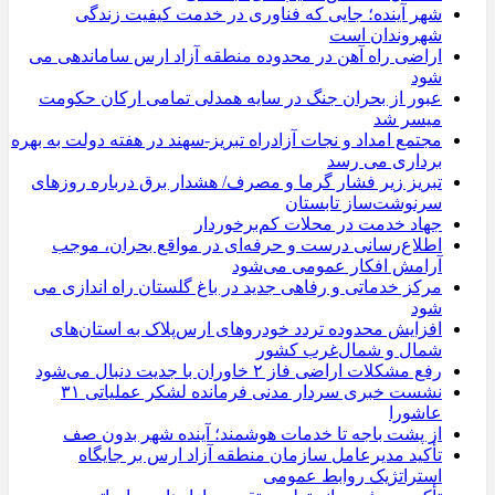
شهر آینده؛ جایی که فناوری در خدمت کیفیت زندگی
شهروندان است
اراضی راه آهن در محدوده منطقه آزاد ارس ساماندهی می
شود
عبور از بحران جنگ در سایه همدلی تمامی ارکان حکومت
میسر شد
مجتمع امداد و نجات آزادراه تبریز-سهند در هفته دولت به بهره
‌برداری می‌ رسد
تبریز زیر فشار گرما و مصرف/ هشدار برق درباره روزهای
سرنوشت‌ساز تابستان
جهاد خدمت در محلات کم‌برخوردار
اطلاع‌رسانی درست و حرفه‌ای در مواقع بحران، موجب
آرامش افکار عمومی می‌شود
مرکز خدماتی و رفاهی جدید در باغ گلستان راه اندازی می
شود
افزایش محدوده تردد خودروهای ارس‌پلاک به استان‌های
شمال و شمال‌غرب کشور
رفع مشکلات اراضی فاز ۲ خاوران با جدیت دنبال می‌شود
نشست خبری سردار مدنی فرمانده لشکر عملیاتی ۳۱
عاشورا
از پشت باجه تا خدمات هوشمند؛ آینده شهر بدون صف
تأکید مدیرعامل سازمان منطقه آزاد ارس بر جایگاه
استراتژیک روابط عمومی