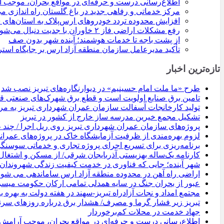
اطلاع‌رسانی درست و حرفه‌ای در مواقع بحران، موجب 
مرکز خدماتی و رفاهی جدید در باغ گلستان راه اندازی م
افزایش محدوده تردد خودروهای ارس‌پلاک به استان‌ها
رفع مشکلات اراضی فاز ۲ خاوران با جدیت دنبال می‌شود
از پشت باجه تا خدمات هوشمند؛ آینده شهر بدون صف
تأکید مدیرعامل سازمان منطقه آزاد ارس بر جایگاه است
تازه‌ترین اخبار
طرح «ما ملت امام حسینیم» در دیوارنگاره‌های تبریز نصب شد
تامین برق صنایع اولویت است و قطع برق شهرک‌های صنعتی ق
تولید کارخانجات آسفالت سازمان عمران شهرداری تبریز به مرز ۱۰۰ هزار تن نزدیک 
تشکیل مجمع خیرین مدرسه ‌ساز خارج از کشور در تبریز
پروژه‌های سازمان عمران شهرداری تبریز روی ریل اجرا / چند ط
لزوم بهره‌مندی از ظرفیت آزمایشگاه خاک در پروژه‌های عمران
برنامه‌ریزی برای تسریع اجرای پروژه تجاری و خدماتی سوسنگر
کارنامه یک‌ساله بهزیستی آذربایجان شرقی/ از مسکن و اشتغال
شهر آینده؛ جایی که فناوری در خدمت کیفیت زندگی شهروندا
اراضی راه آهن در محدوده منطقه آزاد ارس ساماندهی می شود
عبور از بحران جنگ در سایه همدلی تمامی ارکان حکومت میس
مجتمع امداد و نجات آزادراه تبریز-سهند در هفته دولت به بهره ‌
تبریز زیر فشار گرما و مصرف/ هشدار برق درباره روزهای سرن
جهاد خدمت در محلات کم‌برخوردار
اطلاع‌رسانی درست و حرفه‌ای در مواقع بحران، موجب آرامش