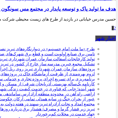
هدف ما تولید پاک و توسعه پایدار در مجتمع مس سونگون
حسین مدرس خیابانی در بازدید از طرح های زیست محیطی شرکت مس 
1
2
اخبار شهر
طرح «ما ملت امام حسینیم» در دیوارنگاره‌های تبریز ن
تامین برق صنایع اولویت است و قطع برق شهرک‌های صن
تولید کارخانجات آسفالت سازمان عمران شهرداری تبریز به مرز ۱۰۰ هزار ت
تشکیل مجمع خیرین مدرسه ‌ساز خارج از کشور در تبریز
پروژه‌های سازمان عمران شهرداری تبریز روی ریل اجرا / 
لزوم بهره‌مندی از ظرفیت آزمایشگاه خاک در پروژه‌های
برنامه‌ریزی برای تسریع اجرای پروژه تجاری و خدماتی 
کارنامه یک‌ساله بهزیستی آذربایجان شرقی/ از مسکن و 
شهر آینده؛ جایی که فناوری در خدمت کیفیت زندگی شه
اراضی راه آهن در محدوده منطقه آزاد ارس ساماندهی 
عبور از بحران جنگ در سایه همدلی تمامی ارکان حکوم
مجتمع امداد و نجات آزادراه تبریز-سهند در هفته دولت به 
تبریز زیر فشار گرما و مصرف/ هشدار برق درباره روزه
جهاد خدمت در محلات کم‌برخوردار