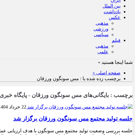
ایران
بین الملل
یادداشت
عکس
مذهبی
ورزشی
سیاسی
فیلم
مذهبی
علمی
شما اینجا هستید »
صفحه اصلی »
برچسب زده شده با : مس سونگون ورزقان
برچسب : بایگانی‌های مس سونگون ورزقان - پایگاه خبری 
22 خرداد 1404
جلسه تولید مجتمع مس سونگون ورزقان برگزار شد
جلسه بررسی وضعیت تولید مجتمع مس سونگون با هدف ارزیابی عملکرد