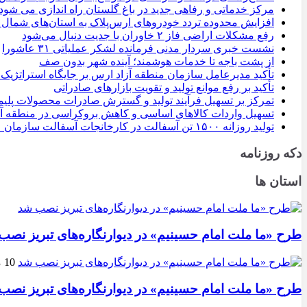
مرکز خدماتی و رفاهی جدید در باغ گلستان راه اندازی می شود
افزایش محدوده تردد خودروهای ارس‌پلاک به استان‌های شمال
رفع مشکلات اراضی فاز ۲ خاوران با جدیت دنبال می‌شود
نشست خبری سردار مدنی فرمانده لشکر عملیاتی ۳۱ عاشورا
از پشت باجه تا خدمات هوشمند؛ آینده شهر بدون صف
تأکید مدیرعامل سازمان منطقه آزاد ارس بر جایگاه استراتژی
تأکید بر رفع موانع تولید و تقویت بازارهای صادراتی
تمرکز بر تسهیل فرآیند تولید و گسترش صادرات محصولات پلی
تسهیل واردات کالاهای اساسی و کاهش بروکراسی در منطقه آزاد ارس؛/از اعمال ماخذ فقط ۵
تولید روزانه ۱۵۰۰ تن آسفالت در کارخانجات آسفالت سازمان عمران / فعالیت بی وفقه و بدون تعطیلی کارکنان در این کارخانه
دکه روزنامه
استان ها
طرح «ما ملت امام حسینیم» در دیوارنگاره‌های تبریز نصب
10 مرداد 1405
طرح «ما ملت امام حسینیم» در دیوارنگاره‌های تبریز نصب