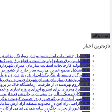
تازه‌ترین اخبار
11:34
طرح «ما ملت امام حسینیم» در دیوارنگاره‌های تب
10:45
تامین برق صنایع اولویت است و قطع برق شهرک‌ه
11:54
تولید کارخانجات آسفالت سازمان عمران شهرداری تبریز به مرز ۱۰۰
9:36
تشکیل مجمع خیرین مدرسه ‌ساز خارج از کشور در ت
8:57
برگزاری سمینار «گره‌گشایی از فروش» در تبریز با
12:28
پروژه‌های سازمان عمران شهرداری تبریز روی ریل ا
12:10
لزوم بهره‌مندی از ظرفیت آزمایشگاه خاک در پروژ
11:52
برنامه‌ریزی برای تسریع اجرای پروژه تجاری و خد
14:35
کارنامه یک‌ساله بهزیستی آذربایجان شرقی/ از مس
9:23
شهر آینده؛ جایی که فناوری در خدمت کیفیت زندگ
10:28
اراضی راه آهن در محدوده منطقه آزاد ارس ساما
14:41
عبور از بحران جنگ در سایه همدلی تمامی ارکان