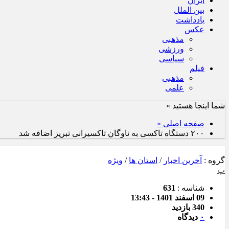
ایران
بین الملل
یادداشت
عکس
مذهبی
ورزشی
سیاسی
فیلم
مذهبی
علمی
شما اینجا هستید »
صفحه اصلی »
۲۰۰ دستگاه تاکسی به ناوگان تاکسیرانی تبریز اضافه شد
گروه :
آخرین اخبار
/
استان ها
/
ویژه
پ
شناسه :
631
09 اسفند 1401 - 13:43
340 بازدید
۰
دیدگاه