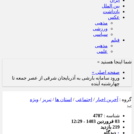
ایران
بین الملل
یادداشت
عکس
مذهبی
ورزشی
سیاسی
فیلم
مذهبی
علمی
شما اینجا هستید »
صفحه اصلی »
ورود سامانه بارشی به آذربایجان شرقی از عصر جمعه تا
چهارشنبه آینده
گروه :
آخرین اخبار
/
اجتماعی
/
استان ها
/
تبریز
/
ویژه
پ
شناسه :
4787
03 فروردین 1403 - 12:29
219 بازدید
۰
دیدگاه