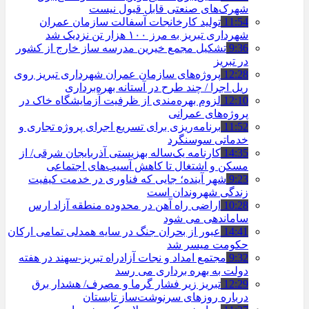
شهرک‌های صنعتی قابل قبول نیست
11:54
تولید کارخانجات آسفالت سازمان عمران
شهرداری تبریز به مرز ۱۰۰ هزار تن نزدیک شد
9:36
تشکیل مجمع خیرین مدرسه ‌ساز خارج از کشور
در تبریز
12:28
پروژه‌های سازمان عمران شهرداری تبریز روی
ریل اجرا / چند طرح در آستانه بهره‌برداری
12:10
لزوم بهره‌مندی از ظرفیت آزمایشگاه خاک در
پروژه‌های عمرانی
11:52
برنامه‌ریزی برای تسریع اجرای پروژه تجاری و
خدماتی سوسنگرد
14:35
کارنامه یک‌ساله بهزیستی آذربایجان شرقی/ از
مسکن و اشتغال تا کاهش آسیب‌های اجتماعی
9:23
شهر آینده؛ جایی که فناوری در خدمت کیفیت
زندگی شهروندان است
10:28
اراضی راه آهن در محدوده منطقه آزاد ارس
ساماندهی می شود
14:41
عبور از بحران جنگ در سایه همدلی تمامی ارکان
حکومت میسر شد
9:32
مجتمع امداد و نجات آزادراه تبریز-سهند در هفته
دولت به بهره ‌برداری می‌ رسد
12:29
تبریز زیر فشار گرما و مصرف/ هشدار برق
درباره روزهای سرنوشت‌ساز تابستان