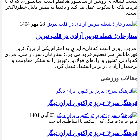
نیست نشانه‌ای روشن از سانسور هدفمند است. سانسوری که نه با
فریاد، بلکه با سکوت عمل می‌کند و دقیقاً به همین دلیل خطرناک‌تر
است.
28 مهر 1404
ستارخان؛ شعله نترس آزادی در قلب تبریز!
امروز، روزی است که تاریخ ایران به احترام یکی از بزرگ‌ترین
قهرمانانش سر تعظیم فرود می‌آورد؛ ستارخان، سردار ملی، مردی
که با دلی آتشین و اراده‌ای فولادین، تبریز را به سنگر مقاومت و
پرچمدار آزادی در برابر استبداد تبدیل کرد.
مقالات ورزشی
فرهنگِ سرخ؛ تبریزِ تراکتور، ایرانِ دیگر
03 آبان 1404
قرمزِ تبریز؛ فرهنگی که از سکوها تا آسیا طنین انداخت؛
فرهنگِ سرخ؛ تبریزِ تراکتور، ایرانِ دیگر