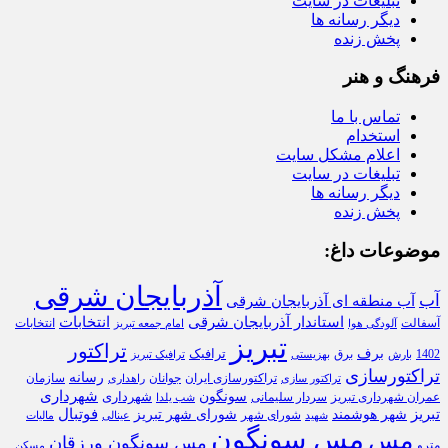
تبلیغات در سایت
دیگر رسانه ها
پخش زنده
فرهنگ و هنر
تماس با ما
استخدام
اعلام مشکل سایت
تبلیغات در سایت
دیگر رسانه ها
پخش زنده
موضوعات داغ:
آذربایجان شرقی
آب
آب منطقه ای آذربایجان شرقی
استاندار آذربایجان شرقی
انتخابات
آسفالت
انتخابات
آلودگی هوا
امام جمعه تبریز
تبریز
تراکتور
برف
ترافیک
1402
برق
بارش
بهزیستی
ترافیک تبریز
تراکتورسازی
رسانه
تراکتورسازی ایران
سازمان
جوانان
تراکتور سازی
راهداری
شهرداری
سونگون
شهرداری
عمران شهرداری تبریز
سردار سلیمانی
شب یلدا
تبریز
فوتبال
شهر هوشمند
شورای شهر تبریز
شورای شهر
شهید
عینالی
مالیات
مس سونگون
مس
مس سونگون ورزقان
مترو
مسکن