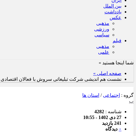
ایران
بین الملل
یادداشت
عکس
مذهبی
ورزشی
سیاسی
فیلم
مذهبی
علمی
شما اینجا هستید »
صفحه اصلی »
نشست هم اندیشی شرکت تبلیغاتی سروش با فعالان اقتصادی 
گروه :
اجتماعی
/
استان ها
پ
شناسه :
4282
27 دی 1402 - 10:55
241 بازدید
۰
دیدگاه