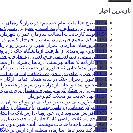
تازه‌ترین اخبار
11:34
طرح «ما ملت امام حسینیم» در دیوارنگاره‌های تب
10:45
تامین برق صنایع اولویت است و قطع برق شهرک‌ه
11:54
تولید کارخانجات آسفالت سازمان عمران شهرداری تبریز به مرز ۱۰۰
9:36
تشکیل مجمع خیرین مدرسه ‌ساز خارج از کشور در ت
12:28
پروژه‌های سازمان عمران شهرداری تبریز روی ریل ا
12:10
لزوم بهره‌مندی از ظرفیت آزمایشگاه خاک در پروژ
11:52
برنامه‌ریزی برای تسریع اجرای پروژه تجاری و خد
14:35
کارنامه یک‌ساله بهزیستی آذربایجان شرقی/ از مس
9:23
شهر آینده؛ جایی که فناوری در خدمت کیفیت زندگ
10:28
اراضی راه آهن در محدوده منطقه آزاد ارس ساما
14:41
عبور از بحران جنگ در سایه همدلی تمامی ارکان
9:32
مجتمع امداد و نجات آزادراه تبریز-سهند در هفته دول
12:29
تبریز زیر فشار گرما و مصرف/ هشدار برق درباره
11:27
جهاد خدمت در محلات کم‌برخوردار
10:36
اطلاع‌رسانی درست و حرفه‌ای در مواقع بحران، 
11:48
مرکز خدماتی و رفاهی جدید در باغ گلستان راه ان
10:30
افزایش محدوده تردد خودروهای ارس‌پلاک به است
9:27
رفع مشکلات اراضی فاز ۲ خاوران با جدیت دنبال می‌شود
9:20
از پشت باجه تا خدمات هوشمند؛ آینده شهر بدون 
11:27
تأکید مدیرعامل سازمان منطقه آزاد ارس بر جایگ