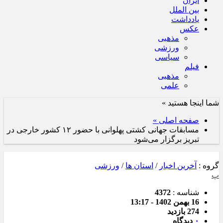
ایران
بین الملل
یادداشت
عکس
مذهبی
ورزشی
سیاسی
فیلم
مذهبی
علمی
شما اینجا هستید »
صفحه اصلی »
مسابقات جهانی کشتی پهلوانی با حضور ۱۲ کشور خارجی در
تبریز برگزار می‌شود
گروه :
آخرین اخبار
/
استان ها
/
ورزشی
پ
شناسه :
4372
16 بهمن 1402 - 13:17
274 بازدید
۰
دیدگاه