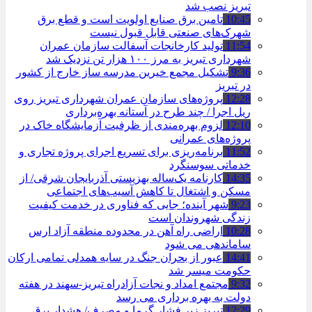
تبریز نصب شد
10:45
تامین برق صنایع اولویت است و قطع برق
شهرک‌های صنعتی قابل قبول نیست
11:54
تولید کارخانجات آسفالت سازمان عمران
شهرداری تبریز به مرز ۱۰۰ هزار تن نزدیک شد
9:36
تشکیل مجمع خیرین مدرسه ‌ساز خارج از کشور
در تبریز
12:28
پروژه‌های سازمان عمران شهرداری تبریز روی
ریل اجرا / چند طرح در آستانه بهره‌برداری
12:10
لزوم بهره‌مندی از ظرفیت آزمایشگاه خاک در
پروژه‌های عمرانی
11:52
برنامه‌ریزی برای تسریع اجرای پروژه تجاری و
خدماتی سوسنگرد
14:35
کارنامه یک‌ساله بهزیستی آذربایجان شرقی/ از
مسکن و اشتغال تا کاهش آسیب‌های اجتماعی
9:23
شهر آینده؛ جایی که فناوری در خدمت کیفیت
زندگی شهروندان است
10:28
اراضی راه آهن در محدوده منطقه آزاد ارس
ساماندهی می شود
14:41
عبور از بحران جنگ در سایه همدلی تمامی ارکان
حکومت میسر شد
9:32
مجتمع امداد و نجات آزادراه تبریز-سهند در هفته
دولت به بهره ‌برداری می‌ رسد
12:29
تبریز زیر فشار گرما و مصرف/ هشدار برق