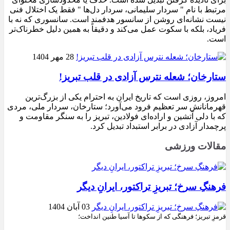
مرتبط با نام " سردار سلیمانی، سردار دل‌ها " فقط یک اختلال فنی
نیست نشانه‌ای روشن از سانسور هدفمند است. سانسوری که نه با
فریاد، بلکه با سکوت عمل می‌کند و دقیقاً به همین دلیل خطرناک‌تر
است.
28 مهر 1404
ستارخان؛ شعله نترس آزادی در قلب تبریز!
امروز، روزی است که تاریخ ایران به احترام یکی از بزرگ‌ترین
قهرمانانش سر تعظیم فرود می‌آورد؛ ستارخان، سردار ملی، مردی
که با دلی آتشین و اراده‌ای فولادین، تبریز را به سنگر مقاومت و
پرچمدار آزادی در برابر استبداد تبدیل کرد.
مقالات ورزشی
فرهنگِ سرخ؛ تبریزِ تراکتور، ایرانِ دیگر
03 آبان 1404
قرمزِ تبریز؛ فرهنگی که از سکوها تا آسیا طنین انداخت؛