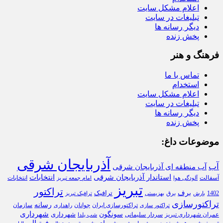
اعلام مشکل سایت
تبلیغات در سایت
دیگر رسانه ها
پخش زنده
فرهنگ و هنر
تماس با ما
استخدام
اعلام مشکل سایت
تبلیغات در سایت
دیگر رسانه ها
پخش زنده
موضوعات داغ:
آذربایجان شرقی
آب
آب منطقه ای آذربایجان شرقی
استاندار آذربایجان شرقی
انتخابات
آسفالت
انتخابات
آلودگی هوا
امام جمعه تبریز
تبریز
تراکتور
برف
ترافیک
1402
برق
بارش
بهزیستی
ترافیک تبریز
تراکتورسازی
رسانه
تراکتورسازی ایران
سازمان
جوانان
تراکتور سازی
راهداری
شهرداری
سونگون
شهرداری
عمران شهرداری تبریز
سردار سلیمانی
شب یلدا
تبریز