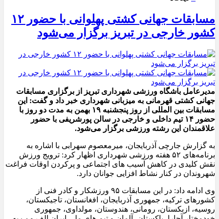
مسابقات جهانی کشتی پهلوانی با حضور ۱۲
کشور خارجی در تبریز برگزار می‌شود
مدیرعامل باشگاه ورزشی شهرداری تبریز از برگزاری مسابقات
جهانی کشتی قهرمانی به میزبانی شهرداری خبر داد و گفت: این
مسابقات بین المللی از روز پنجشنبه ۱۹ بهمن به مدت دو روز با
حضور ۱۴ تیم داخلی و خارجی در سالن پورشریفی با حضور
علاقمندان این رشته ورزشی برگزار می‌شود.
به گزارش جارچی آذربایجان، میرمعصوم سهرابی با اشاره به
برنامه‌های ۵۲ هفته ورزشی شهرداری اظهار کرد: ترویج ورزش
نقش کلیدی در کاهش آسیب های اجتماعی و پرکردن اوقات فراغت
شهروندان در کنار نشاط افزایی جوانان دارد.
وی ادامه داد: در این مسابقات ۹۵ ورزشکار و کادر فنی از
کشورهای ترکیه، جمهوری آذربایجان، افغانستان، تاجیکستان،
روسیه، ازبکستان، رومانی، هندوستان،
مولداوی،
جمهوری
خودمختار آجارا، پاکستان، آلمان
و تیم های ملی ایران الف و ب به