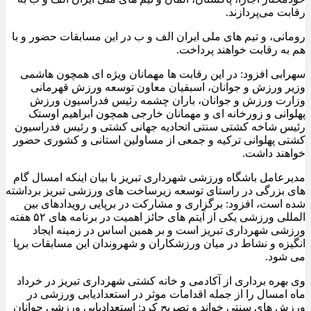
رقابت می‌پردازند.
رومانی، و تیم های ملی ایران الف و ب در این مسابقات حضور و با
هم به رقابت خواهند پرداخت.
سهرابی افزود: در این رقابت ها مهمانان ویژه ای همچون هاشمی
وزیر ورزش و جوانان، اسبقیان معاون توسعه ورزش قهرمانی
وزارت ورزش و جوانان، باران چشمه رئیس فدراسیون ورزش
پهلوانی و زورخانه ای و مهمانان خارجی همچون ابراهیم اوستک
رئیس شاخه کشتی سنتی اتحادیه جهانی کشتی و رئیس فدراسیون
کشتی پهلوانی ترکیه و جمعی از مساولین استانی و کشوری حضور
خواهند داشت.
مدیرعامل باشگاه ورزشی شهرداری تبریز با بیان اینکه امسال گام
های بزرگی در راستای توسعه زیرساخت های ورزشی تبریز برداشته
شده است، افزود: برگزاری و مشارکت در برپایی رویدادهای بین
المللی ورزشی یکی از آیتم های حائز اهمیت در برنامه های ۵۲ هفته
ورزشی شهرداری تبریز است و بر همین اساس در زمینه ایجاد
انگیزه و نشاط در میان ورزشکاران و شهروندان این مسابقات برپا
می شود.
وی بهره برداری از آکادمی و خانه کشتی شهرداری تبریز در خرداد
ماه امسال را از جمله اقدامات موثر در استعدادیابی ورزشی در
ورزش های سنتی خواند و تصریح کرد: استعدادیابی ورزشی جوانان