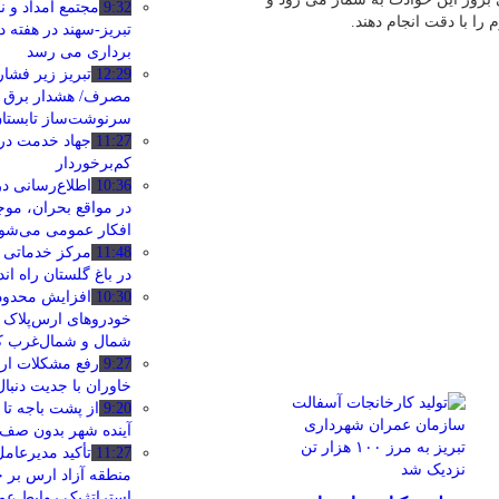
9:32
مجتمع امداد و ن
ا با دقت انجام دهند.
تبریز-سهند در هفته د
‌برداری می‌ رسد
12:29
تبریز زیر فشار
مصرف/ هشدار برق د
سرنوشت‌ساز تابستا
11:27
جهاد خدمت در
کم‌برخوردار
10:36
اطلاع‌رسانی د
در مواقع بحران، م
افکار عمومی می‌شو
11:48
مرکز خدماتی و
در باغ گلستان راه ا
10:30
افزایش محدوده
خودروهای ارس‌پلاک ب
شمال و شمال‌غرب 
9:27
خاوران با جدیت دنبا
9:20
از پشت باجه تا
آینده شهر بدون صف
11:27
تأکید مدیرعام
منطقه آزاد ارس بر ج
استراتژیک روابط ع