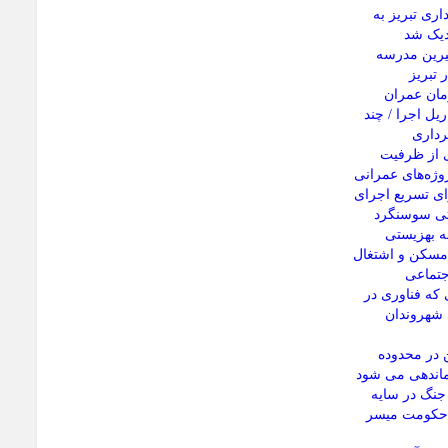
ری تبریز به
رین مدرسه
 تبریز
مان عمران
یل اجرا / چند
رداری
ی از ظرفیت
وژه‌های عمرانی
ای تسریع اجرای
تی سوسنگرد
له بهزیستی
 مسکن و اشتغال
جتماعی
 که فناوری در
شهروندان
 در محدوده
ماندهی می شود
 جنگ در سایه
 حکومت میسر