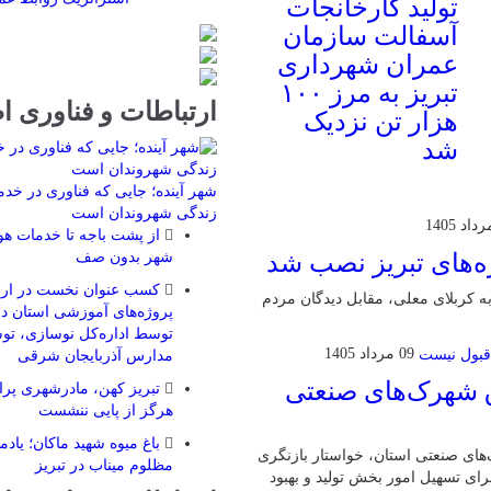
تولید کارخانجات
آسفالت سازمان
عمران شهرداری
تبریز به مرز ۱۰۰
ارتباطات و فناوری ا
هزار تن نزدیک
شد
شهر آینده؛ جایی که فناوری در خد
زندگی شهروندان است
از پشت باجه تا خدمات هوش
شهر بدون صف
ه‌های تبریز نصب شد
کسب عنوان نخست در ارزی
به کربلای معلی، مقابل دیدگان مردم
توسط اداره‌کل نوسازی، توس
09 مرداد 1405
مدارس آذربایجان شرقی
ق شهرک‌های صنعتی
تبریز کهن، مادرشهری پرار
هرگز از پایی ننشست
باغ میوه شهید ماکان؛ یاد
ی صنعتی استان، خواستار بازنگری
مظلوم میناب در تبریز
رای تسهیل امور بخش تولید و بهبود