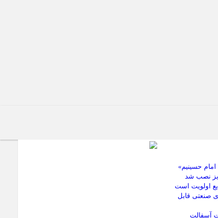
امام حسینیم»
بریز نصب شد
یع اولویت است
ی صنعتی قابل
ات آسفالت