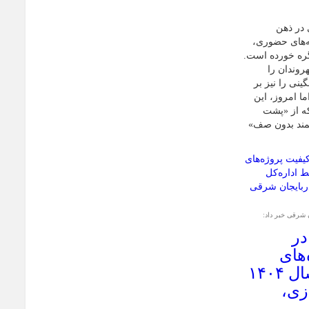
 در ذهن
ه‌های حضوری،
ره خورده است.
هروندان را
نی را نیز بر
 امروز، این
که از «پشت
مند بدون صف»
 شرقی خبر داد:
ر
‌های
آموزشی استان در سال ۱۴۰۴
زی،
رس