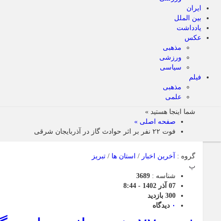
ایران
بین الملل
یادداشت
عکس
مذهبی
ورزشی
سیاسی
فیلم
مذهبی
علمی
شما اینجا هستید »
صفحه اصلی »
فوت ۲۲ نفر بر اثر حوادث گاز در آذربایجان شرقی
گروه :
آخرین اخبار
/
استان ها
/
تبریز
پ
شناسه :
3689
07 آذر 1402 - 8:44
300 بازدید
۰
دیدگاه