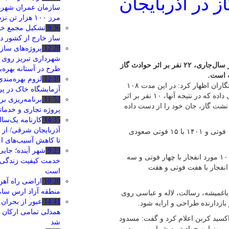
 گاز در آذربایجان
سازمان عمران شهردا
مرز ۱۰۰ هزار تن نزدیک شد
9:36
تشکیل مجمع خی
‌ساز خارج از کشور در
12:28
پروژه‌های ساز
شهرداری تبریز روی ر
مدیر عامل شرکت گاز آذربایجان شرقی گفت: در هشت ماه گذشته از سال‌جاری، ۲۲ نفر بر اثر حوادث گاز
طرح در آستانه بهره‌ب
ه است.
12:10
لزوم بهره‌مند
، «نادر کمالی» روز سه شنبه در جمع خبرنگاران اظهار کرد: در این مدت ۱۰۸
آزمایشگاه خاک در پر
حادثه شامل ۱۰۰ مورد انفجار و هشت مورد گازگرفتگی در استان روی داده که در نتیجه آنها، ۱۰ نفر بر اثر
11:52
برنامه‌ریزی بر
ر اثر انفجار ناشی از نشت گاز، جان خود را از دست داده
پروژه تجاری و خدما
14:35
کارنامه یک‌سا
آذربایجان شرقی/ از
وی ادامه داد: این آمار در مقایسه با مدت مشابه سال های ۱۴۰۰ با ۱۱ فوتی و ۱۴۰۱ با ۱۵ فوتی صعودی
تا کاهش آسیب‌های ا
9:23
شهر آینده؛ جایی
کمالی افزود: در هشت ماه سال ۱۴۰۰، در مجموع ۱۰۴ حادثه شامل ۱۰۱ مورد انفجار با چهار فوتی و سه
خدمت کیفیت زندگی 
 هفت فوتی و در مدت مشابه سال ۱۴۰۱، ۹۰ مورد انفجار با هفت فوتی و هفت
است
10:28
اراضی راه آهن
منطقه آزاد ارس سا
 باغمیشه، رسالت، لاله و عباسی روی
14:41
عبور از بحران
بازدارنده طراحی و ارایه شود.
همدلی تمامی ارکان
اکسید کربن اعلام کرد و گفت: مسدود
شد
بروز این حوادث به شمار می رود و