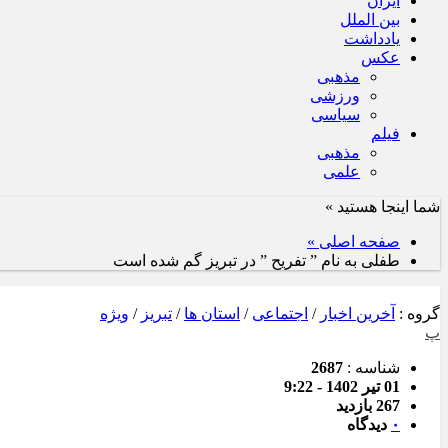
ایران
بین الملل
یادداشت
عکس
مذهبی
ورزشی
سیاسی
فیلم
مذهبی
علمی
شما اینجا هستید »
صفحه اصلی »
طفلی به نام ” تفریح ” در تبریز گم شده است
گروه :
آخرین اخبار
/
اجتماعی
/
استان ها
/
تبریز
/
ویژه
پ
شناسه :
2687
01 تیر 1402 - 9:22
267 بازدید
۰
دیدگاه