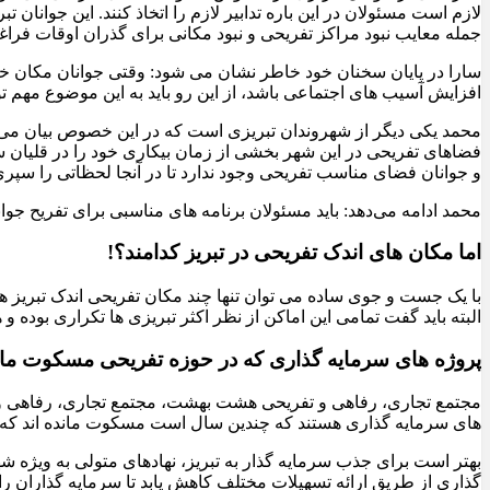
لازم است مسئولان در این باره تدابیر لازم را اتخاذ کنند. این جوان
جمله معایب نبود مراکز تفریحی و نبود مکانی برای گذران اوقات فراغت
سارا در پایان سخنان خود خاطر نشان می شود: وقتی جوانان مکان خاص
افزایش آسیب های اجتماعی باشد، از این رو باید به این موضوع مهم 
محمد یکی دیگر از شهروندان تبریزی است که در این خصوص بیان می کن
فضاهای تفریحی در این شهر بخشی از زمان بیکاری خود را در قلیان سرا
و جوانان فضای مناسب تفریحی وجود ندارد تا در آنجا لحظاتی را سپری
محمد ادامه می‌دهد: باید مسئولان برنامه های مناسبی برای تفریح جو
اما مکان های اندک تفریحی در تبریز کدامند؟!
با یک جست و جوی ساده می توان تنها چند مکان تفریحی اندک تبریز ه
البته باید گفت تمامی این اماکن از نظر اکثر تبریزی ها تکراری بوده و
پروژه های سرمایه گذاری که در حوزه تفریحی مسکوت ماند
مجتمع تجاری، رفاهی و تفریحی هشت بهشت، مجتمع تجاری، رفاهی و 
های سرمایه گذاری هستند که چندین سال است مسکوت مانده اند که با ب
بهتر است برای جذب سرمایه گذار به تبریز، نهادهای متولی به ویژه 
گذاری از طریق ارائه تسهیلات مختلف کاهش یابد تا سرمایه گذاران را