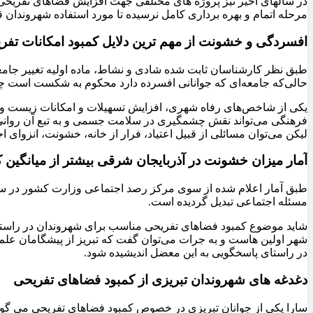
در سالهای اخیر نیز پروژه های مختلفی جهت افزایش فضاهای تفریحی 
مرحله اتمام و بهره برداری کامل نرسیده تا مورد استفاده شهروندان قر
افسردگی و خشونت از مهم ترین دلایل کمبود امکانات تف
طبق نظر کارشناسان ثابت شده شادی و نشاط، ماده اولیه تغییر جامعه
حالی‌که جامعه‌ای که جوانانی افسرده دارد محکوم به شکست است چرا
یکی از شاخص‌های رفاه شهری، افزایش تسهیلات و امکانات زیست و زن
فرهنگی می‌تواند نقش چشمگیری در سلامت جسمی و به تبع آن روانی، 
لیکن می‌توان مسائلی از قبیل اعتیاد، فرار از خانه، خشونت، انزوای
آمار میزان خشونت در آذربایجان شرقی بیشتر از میانگی
طبق آمار اعلام شده از سوی مرکز رصد اجتماعی وزارت کشور در سا
مسئله اجتماعی تبدیل گردیده است.
شاید موضوع کمبود فضاهای تفریحی مناسب برای شهروندان در راستای 
شهر اولین هاست و به جرات می‌توان گفت که تبریز از پیشگامان علم،
در راستای پاسخگویی به این معضل اندیشیده شود.
دغدغه های شهروندان تبریزی از کمبود فضاهای تفریحی
سارا یکی از جوانان تبریزی در خصوص کمبود فضاهای تفریحی می گوید: