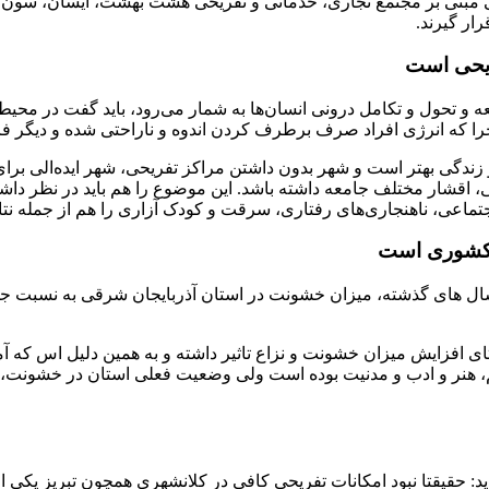
مبنی بر مجتمع تجاری، خدماتی و تفریحی هشت بهشت، آیسان، سون است
ار گیرند.
ریحی است
 و تحول و تکامل درونی انسان‌ها به شمار می‌رود، باید گفت در محیط 
 که انرژی افراد صرف برطرف کردن اندوه و ناراحتی شده و دیگر فرصت
دگی بهتر است و شهر بدون داشتن مراکز تفریحی، شهر ایده‌الی برای
اقشار مختلف جامعه داشته باشد. این موضوع را هم باید در نظر داشته
 اجتماعی، ناهنجاری‌های رفتاری، سرقت و کودک آزاری را هم از جمله 
ن کشوری است
ل های گذشته، میزان خشونت در استان آذربایجان شرقی به نسبت جم
افزایش میزان خشونت و نزاع تاثیر داشته و به همین دلیل اس که آما
 هنر و ادب و مدنیت بوده است ولی وضعیت فعلی استان در خشونت، با غن
 حقیقتا نبود امکانات تفریحی کافی در کلانشهری همچون تبریز یکی ا