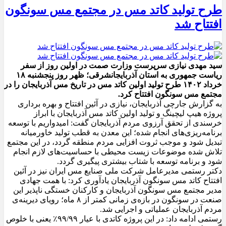
طرح تولید کاتد مس در مجتمع مس سونگون
افتتاح شد
سید مهدی نیازی سرپرست وزارت صمت در اولین روز از سفر
ریاست جمهوری به استان آذربایجانشرقی؛ ظهر روز پنجشنبه ۱۸
خرداد ۱۴۰۲ طرح تولید اولین کاتد مس در تاریخ مس آذربایجان را در
مجتمع مس سونگون افتتاح کرد.
به گزارش جارچی آذربایجان، نیازی در آئین افتتاح و بهره برداری
پروژه هیپ لیچینگ و تولید اولین کاتد مس آذربایجان با ابراز
خرسندی از تحقق آرزوی مردم آذربایجان گفت: امیدواریم با توسعه
برنامه‌ریزی‌های انجام شده؛ این معدن به قطب تولید خاورمیانه
تبدیل شود و موجب ثروت افزایی مردم منطقه گردد، در این مجتمع
تلاش شده موضوعات زیست محیطی با حساسیت‌های لازم انجام
شود و برنامه توسعه با شتاب بیشتری پیگیری گردد.
دکتر رستمی مدیرعامل شرکت ملی صنایع مس ایران نیز در آئین
افتتاح کاتد مس سونگون آذربایجان یادآوری کرد: با همت جهادی
مدیر مجتمع مس سونگون آذربایجان و کارکنان خستگی ناپذیر این
صنعت در سونگون در بازه‌ی زمانی کمتر از ۸ ماه؛ رویای دیرینه‌ی
مردم آذربایجان عملیاتی و اجرایی شد.
رستمی ادامه داد: در این پروژه کاتدی با عیار ۹۹/۹۹٪ یعنی با خلوص