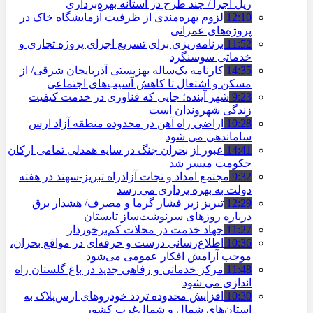
ریل اجرا / چند طرح در آستانه بهره‌برداری
12:10
لزوم بهره‌مندی از ظرفیت آزمایشگاه خاک در
پروژه‌های عمرانی
11:52
برنامه‌ریزی برای تسریع اجرای پروژه تجاری و
خدماتی سوسنگرد
14:35
کارنامه یک‌ساله بهزیستی آذربایجان شرقی/ از
مسکن و اشتغال تا کاهش آسیب‌های اجتماعی
9:23
شهر آینده؛ جایی که فناوری در خدمت کیفیت
زندگی شهروندان است
10:28
اراضی راه آهن در محدوده منطقه آزاد ارس
ساماندهی می شود
14:41
عبور از بحران جنگ در سایه همدلی تمامی ارکان
حکومت میسر شد
9:32
مجتمع امداد و نجات آزادراه تبریز-سهند در هفته
دولت به بهره ‌برداری می‌ رسد
12:29
تبریز زیر فشار گرما و مصرف/ هشدار برق
درباره روزهای سرنوشت‌ساز تابستان
11:27
جهاد خدمت در محلات کم‌برخوردار
10:36
اطلاع‌رسانی درست و حرفه‌ای در مواقع بحران،
موجب آرامش افکار عمومی می‌شود
11:48
مرکز خدماتی و رفاهی جدید در باغ گلستان راه
اندازی می شود
10:30
افزایش محدوده تردد خودروهای ارس‌پلاک به
استان‌های شمال و شمال‌غرب کشور