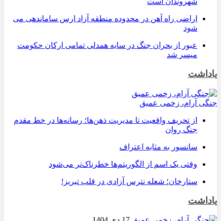
شهروندان است
اراضی راه آهن در محدوده منطقه آزاد ارس ساماندهی می
شود
عبور از بحران جنگ در سایه همدلی تمامی ارکان حکومت
میسر شد
یاداشت
جنگی آرام، زخمی عمیق
از تحریف واقعیت تا مدیریت ذهن‌ها؛ رسانه‌ها در خط مقدم
جنگ روان
سانسور به مثابه اعتراف
وقتی یک اسم از الگوریتم‌ها خطرناک‌تر می‌شود
ستارخان؛ شعله نترس آزادی در قلب تبریز!
یاداشت
17 دی 1404