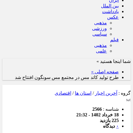
ایران
بین الملل
یادداشت
عکس
مذهبی
ورزشی
سیاسی
فیلم
مذهبی
علمی
شما اینجا هستید »
صفحه اصلی »
طرح تولید کاتد مس در مجتمع مس سونگون افتتاح شد
گروه :
آخرین اخبار
/
استان ها
/
اقتصادی
پ
شناسه :
2566
18 خرداد 1402 - 21:32
225 بازدید
۰
دیدگاه