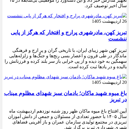
تجهیز مدارس خبر داد و این دستاورد را موفقیتی بی‌سابقه در ۱۵
سال اخیر توصیف کرد.
26 اردیبهشت 1405
تبریز کهن، مادرشهری پرارج و افتخار که هرگز از پایی
ننشست
تبریز کهن شهر زیبای ایران، با تاریخی گران و پر ارج و فرهنگی
ماندگار در طی قرون و اعصار بسی رنج‌ها و جنگ‌ها و زلزله‌هایی
سهمگین به خود دیده و از پی خرابی باز سر بلند کرده و فرزنانش را
بالیده و در یادها ثبت کرده است.
20 اردیبهشت 1405
باغ میوه شهید ماکان؛ یادمان سبز شهدای مظلوم میناب
در تبریز
آیین افتتاح باغ میوه ماکان ظهر روز شنبه نوزدهم اردیبهشت ماه
سال ۱۴۰۵ با حضور تعدادی از مسئولان و جمعی از دانش آموزان
تبریزی در مجتمع تولیدی سازمان عمران و باز آفرینی فضاهای
شهری شهرداری تبریز برگزار شد.