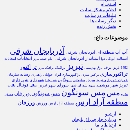
استخدام
اعلام مشکل سایت
تبلیغات در سایت
دیگر رسانه ها
پخش زنده
موضوعات داغ:
آذربایجان شرقی
آب
آب منطقه ای آذربایجان شرقی
استاندار آذربایجان شرقی
انتخابات
آسفالت
انتخابات
آلودگی هوا
امام جمعه تبریز
تبریز
تراکتور
برف
ترافیک
1402
برق
بارش
بهزیستی
ترافیک تبریز
تراکتورسازی
رسانه
تراکتورسازی ایران
سازمان
جوانان
تراکتور سازی
راهداری
شهرداری
سونگون
شهرداری
عمران شهرداری تبریز
سردار سلیمانی
شب یلدا
تبریز
فوتبال
شهر هوشمند
شورای شهر تبریز
شورای شهر
شهید
عینالی
مالیات
مس سونگون
مس
مس سونگون ورزقان
مترو
مسکن
منطقه آزاد ارس
ورزقان
ورزش
منظقه آزاد ارس
آرشیو
درباره جارچی آذربایجان
ارتباط با ما