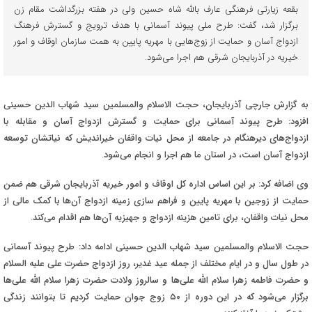
بقعه زیارتی فرهنگی عارف بالله شاه حسین ولی در هفته بزرگداشت مقام زن
برگزار شد، گفت: طرح ملی پیوند آسمانی با هدف ترویج و گسترش فرهنگ
ازدواج آسان و حمایت از زوج‌هایی با مهریه پایین به همت سازمان اوقاف و امور
خیریه در آذربایجان شرقی هم اجرا می‌شود.
به گزارش جارچی آذربایجان،
حجت الاسلام والمسلمین سید شهاب الدین حسینی
افزود: طرح پیوند آسمانی برای حمایت و گسترش ازدواج آسان و مقابله با
ازدواج‌های دیرهنگام در جامعه از محل نیات واقفان خیراندیش که نیاتشان توسعه
ازدواج آسان است، در استان ما هم اجرا و انجام می‌شود
.
وی اضافه کرد: بر این اساس اداره کل اوقاف و امور خیریه آذربایجان شرقی هم ضمن
حمایت از زوجین با مهریه پایین و فراهم سازی زمینه ازدواج آن‌ها با کمک مالی از
محل نیات واقفان، برای تامین هزینه ازدواج و جهیزیه آن‌ها هم اقدام می‌کند
.
حجت الاسلام والمسلمین سید شهاب الدین حسینی ادامه داد: طرح پیوند آسمانی
در طول سال و در ایام مختلف از جمله عید غدیر، روز ازدواج حضرت علی علیه السلام
و حضرت فاطمه زهرا سلام الله علی‌ها و سالروز ولادت حضرت زهرا سلام الله علی‌ها
برگزار می‌شود که در این دوره از
۵۰
زوج جوان حمایت کردیم تا بتوانند زندگی