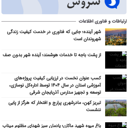
مرکز خدماتی و رفاهی جدید در باغ گلستان راه اندازی می شود
11:48
افزایش محدوده تردد خودروهای ارس‌پلاک به استان‌های شمال و
10:30
ارتباطات و فناوری اطلاعات
شمال‌غرب کشور
شهر آینده؛ جایی که فناوری در خدمت کیفیت زندگی
رفع مشکلات اراضی فاز ۲ خاوران با جدیت دنبال می‌شود
9:27
شهروندان است
از پشت باجه تا خدمات هوشمند؛ آینده شهر بدون صف
9:20
تأکید مدیرعامل سازمان منطقه آزاد ارس بر جایگاه استراتژیک روابط
11:27
از پشت باجه تا خدمات هوشمند؛ آینده شهر بدون صف
عمومی
کسب عنوان نخست در ارزیابی کیفیت پروژه‌های
آموزشی استان در سال ۱۴۰۴ توسط اداره‌کل نوسازی،
توسعه و تجهیز مدارس آذربایجان شرقی
تبریز کهن، مادرشهری پرارج و افتخار که هرگز از پایی
ننشست
باغ میوه شهید ماکان؛ یادمان سبز شهدای مظلوم میناب