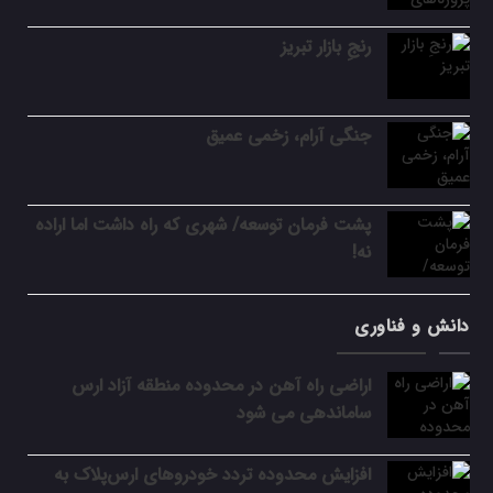
رنجِ بازار تبریز
جنگی آرام، زخمی عمیق
پشت فرمان توسعه/ شهری که راه داشت اما اراده
نه!
دانش و فناوری
اراضی راه آهن در محدوده منطقه آزاد ارس
ساماندهی می شود
افزایش محدوده تردد خودروهای ارس‌پلاک به