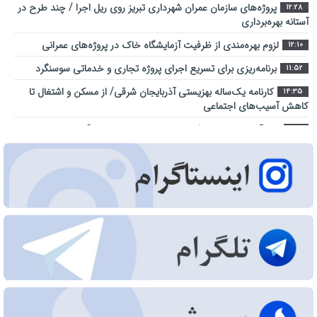
پروژه‌های سازمان عمران شهرداری تبریز روی ریل اجرا / چند طرح در
12:28
آستانه بهره‌برداری
لزوم بهره‌مندی از ظرفیت آزمایشگاه خاک در پروژه‌های عمرانی
12:10
برنامه‌ریزی برای تسریع اجرای پروژه تجاری و خدماتی سوسنگرد
11:52
کارنامه یک‌ساله بهزیستی آذربایجان شرقی/ از مسکن و اشتغال تا
14:35
کاهش آسیب‌های اجتماعی
شهر آینده؛ جایی که فناوری در خدمت کیفیت زندگی شهروندان است
9:23
اراضی راه آهن در محدوده منطقه آزاد ارس ساماندهی می شود
10:28
عبور از بحران جنگ در سایه همدلی تمامی ارکان حکومت میسر شد
14:41
مجتمع امداد و نجات آزادراه تبریز-سهند در هفته دولت به بهره
9:32
‌برداری می‌ رسد
تبریز زیر فشار گرما و مصرف/ هشدار برق درباره روزهای سرنوشت‌ساز
12:29
تابستان
جهاد خدمت در محلات کم‌برخوردار
11:27
اطلاع‌رسانی درست و حرفه‌ای در مواقع بحران، موجب آرامش افکار
10:36
عمومی می‌شود