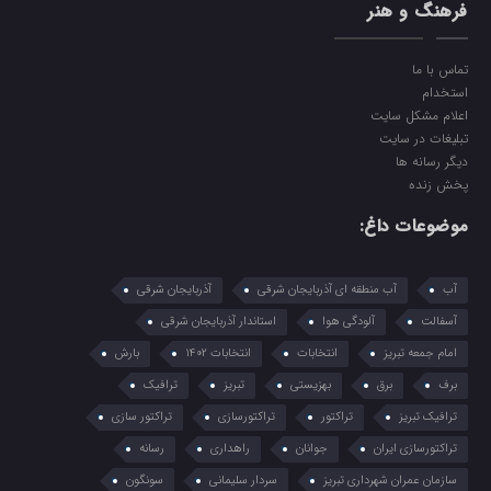
فرهنگ و هنر
تماس با ما
استخدام
اعلام مشکل سایت
تبلیغات در سایت
دیگر رسانه ها
پخش زنده
موضوعات داغ:
آب
آب منطقه ای آذربایجان شرقی
آذربایجان شرقی
آسفالت
آلودگی هوا
استاندار آذربایجان شرقی
امام جمعه تبریز
انتخابات
انتخابات 1402
بارش
برف
برق
بهزیستی
تبریز
ترافیک
ترافیک تبریز
تراکتور
تراکتورسازی
تراکتور سازی
تراکتورسازی ایران
جوانان
راهداری
رسانه
سازمان عمران شهرداری تبریز
سردار سلیمانی
سونگون