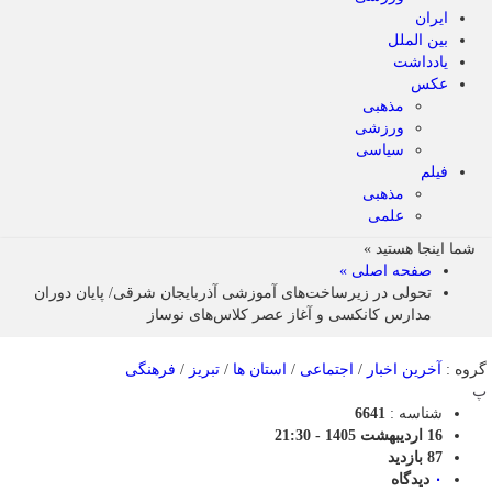
ایران
بین الملل
یادداشت
عکس
مذهبی
ورزشی
سیاسی
فیلم
مذهبی
علمی
شما اینجا هستید »
صفحه اصلی »
تحولی در زیرساخت‌های آموزشی آذربایجان شرقی/ پایان دوران
مدارس کانکسی و آغاز عصر کلاس‌های نوساز
گروه :
آخرین اخبار
/
اجتماعی
/
استان ها
/
تبریز
/
فرهنگی
پ
شناسه :
6641
16 اردیبهشت 1405 - 21:30
87 بازدید
۰
دیدگاه