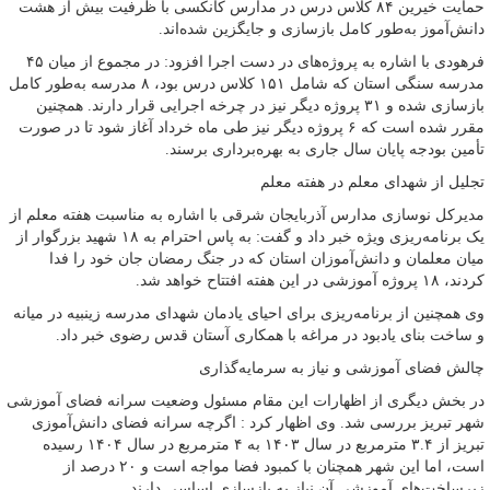
حمایت خیرین ۸۴ کلاس درس در مدارس کانکسی با ظرفیت بیش از هشت
دانش‌آموز به‌طور کامل بازسازی و جایگزین شده‌اند.
فرهودی با اشاره به پروژه‌های در دست اجرا افزود: در مجموع از میان ۴۵
مدرسه سنگی استان که شامل ۱۵۱ کلاس درس بود، ۸ مدرسه به‌طور کامل
بازسازی شده و ۳۱ پروژه دیگر نیز در چرخه اجرایی قرار دارند. همچنین
مقرر شده است که ۶ پروژه دیگر نیز طی ماه خرداد آغاز شود تا در صورت
تأمین بودجه پایان سال جاری به بهره‌برداری برسند.
تجلیل از شهدای معلم در هفته معلم
مدیرکل نوسازی مدارس آذربایجان شرقی با اشاره به مناسبت هفته معلم از
یک برنامه‌ریزی ویژه خبر داد و گفت: به پاس احترام به ۱۸ شهید بزرگوار از
میان معلمان و دانش‌آموزان استان که در جنگ رمضان جان خود را فدا
کردند، ۱۸ پروژه آموزشی در این هفته افتتاح خواهد شد.
وی همچنین از برنامه‌ریزی برای احیای یادمان شهدای مدرسه زینبیه در میانه
و ساخت بنای یادبود در مراغه با همکاری آستان قدس رضوی خبر داد.
چالش فضای آموزشی و نیاز به سرمایه‌گذاری
در بخش دیگری از اظهارات این مقام مسئول وضعیت سرانه فضای آموزشی
شهر تبریز بررسی شد. وی اظهار کرد : اگرچه سرانه فضای دانش‌آموزی
تبریز از ۳.۴ مترمربع در سال ۱۴۰۳ به ۴ مترمربع در سال ۱۴۰۴ رسیده
است، اما این شهر همچنان با کمبود فضا مواجه است و ۲۰ درصد از
زیرساخت‌های آموزشی آن نیاز به بازسازی اساسی دارند.