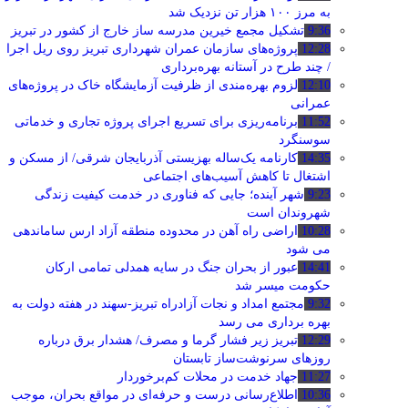
به مرز ۱۰۰ هزار تن نزدیک شد
9:36
تشکیل مجمع خیرین مدرسه ‌ساز خارج از کشور در تبریز
12:28
پروژه‌های سازمان عمران شهرداری تبریز روی ریل اجرا
/ چند طرح در آستانه بهره‌برداری
12:10
لزوم بهره‌مندی از ظرفیت آزمایشگاه خاک در پروژه‌های
عمرانی
11:52
برنامه‌ریزی برای تسریع اجرای پروژه تجاری و خدماتی
سوسنگرد
14:35
کارنامه یک‌ساله بهزیستی آذربایجان شرقی/ از مسکن و
اشتغال تا کاهش آسیب‌های اجتماعی
9:23
شهر آینده؛ جایی که فناوری در خدمت کیفیت زندگی
شهروندان است
10:28
اراضی راه آهن در محدوده منطقه آزاد ارس ساماندهی
می شود
14:41
عبور از بحران جنگ در سایه همدلی تمامی ارکان
حکومت میسر شد
9:32
مجتمع امداد و نجات آزادراه تبریز-سهند در هفته دولت به
بهره ‌برداری می‌ رسد
12:29
تبریز زیر فشار گرما و مصرف/ هشدار برق درباره
روزهای سرنوشت‌ساز تابستان
11:27
جهاد خدمت در محلات کم‌برخوردار
10:36
اطلاع‌رسانی درست و حرفه‌ای در مواقع بحران، موجب