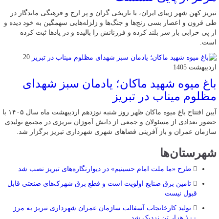
تبریز کهن شهر زیبای ایران، با تاریخی گران و پر ارج و فرهنگی ماندگار در
طی قرون و اعصار بسی رنج‌ها و جنگ‌ها و زلزله‌هایی سهمگین به خود دیده و
از پی خرابی باز سر بلند کرده و فرزنانش را بالیده و در یادها ثبت کرده
است.
20
اردیبهشت 1405
باغ میوه شهید ماکان؛ یادمان سبز شهدای
مظلوم میناب در تبریز
آیین افتتاح باغ میوه ماکان ظهر روز شنبه نوزدهم اردیبهشت ماه سال ۱۴۰۵ با
حضور تعدادی از مسئولان و جمعی از دانش آموزان تبریزی در مجتمع تولیدی
سازمان عمران و باز آفرینی فضاهای شهری شهرداری تبریز برگزار شد.
شهرستان‌ها
طرح «ما ملت امام حسینیم» در دیوارنگاره‌های تبریز نصب شد
تامین برق صنایع اولویت است و قطع برق شهرک‌های صنعتی قابل
قبول نیست
تولید کارخانجات آسفالت سازمان عمران شهرداری تبریز به مرز
۱۰۰ هزار تن نزدیک شد