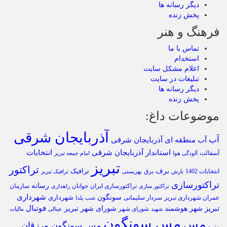
دیگر رسانه ها
پخش زنده
فرهنگ و هنر
تماس با ما
استخدام
اعلام مشکل سایت
تبلیغات در سایت
دیگر رسانه ها
پخش زنده
موضوعات داغ:
آذربایجان شرقی
آب
آب منطقه ای آذربایجان شرقی
استاندار آذربایجان شرقی
انتخابات
آسفالت
آلودگی هوا
امام جمعه تبریز
تبریز
تراکتور
برف
ترافیک
انتخابات 1402
برق
بارش
بهزیستی
ترافیک تبریز
تراکتورسازی
رسانه
تراکتورسازی ایران
سازمان
جوانان
تراکتور سازی
راهداری
شهرداری
سونگون
شهرداری
عمران شهرداری تبریز
سردار سلیمانی
شب یلدا
تبریز
فوتبال
شهر هوشمند
شورای شهر تبریز
شورای شهر
شهید
عینالی
مالیات
مس سونگون
مس
مس سونگون ورزقان
مترو