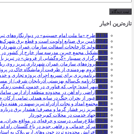
تازه‌ترین اخبار
11:34
طرح «ما ملت امام حسینیم» در دیوارنگاره‌های تب
10:45
تامین برق صنایع اولویت است و قطع برق شهرک‌ه
11:54
تولید کارخانجات آسفالت سازمان عمران شهرداری تبریز به مرز ۱۰۰
9:36
تشکیل مجمع خیرین مدرسه ‌ساز خارج از کشور در ت
8:57
برگزاری سمینار «گره‌گشایی از فروش» در تبریز با
12:28
پروژه‌های سازمان عمران شهرداری تبریز روی ریل ا
12:10
لزوم بهره‌مندی از ظرفیت آزمایشگاه خاک در پروژ
11:52
برنامه‌ریزی برای تسریع اجرای پروژه تجاری و خد
14:35
کارنامه یک‌ساله بهزیستی آذربایجان شرقی/ از مس
9:23
شهر آینده؛ جایی که فناوری در خدمت کیفیت زندگ
10:28
اراضی راه آهن در محدوده منطقه آزاد ارس ساما
14:41
عبور از بحران جنگ در سایه همدلی تمامی ارکان
9:32
مجتمع امداد و نجات آزادراه تبریز-سهند در هفته دول
12:29
تبریز زیر فشار گرما و مصرف/ هشدار برق درباره
11:27
جهاد خدمت در محلات کم‌برخوردار
10:36
اطلاع‌رسانی درست و حرفه‌ای در مواقع بحران، 
11:48
مرکز خدماتی و رفاهی جدید در باغ گلستان راه ان
10:30
افزایش محدوده تردد خودروهای ارس‌پلاک به است