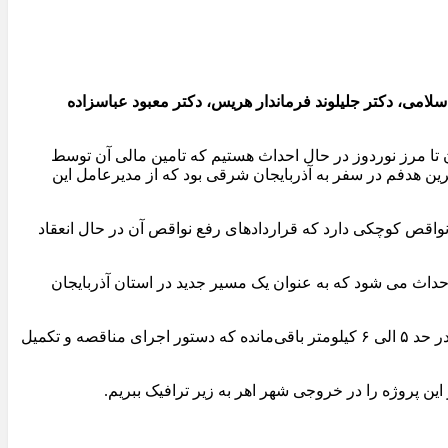
امی، دکتر جلیلوند فرماندار هریس، دکتر معبود عباسزاده
 تا مرز نوردوز در حال احداث هستیم که تامین مالی آن توسط
 هدفم در سفر به آذربایجان شرقی بود که از مدیرعامل این
 نواقص کوچکی دارد که قراردادهای رفع نواقص آن در حال انعقاد
لهی ادامه این بزرگراه از ورزقان به سمت مرز نوردوز نیز با همکاری مس سونگون به طول ۷۵ الی ۸۰ کیلومتر احداث می شود که به عنوان یک مسیر جدید در استان آذربایجان
معاون وزیر راه و شهرسازی در ادامه از تکمیل و بهره برداری مسیر چهار خطه اهر – تبریز خبر داد و گفت: در این مسیر نیز نواقص کوچکی در حد ۵ الی ۶ کیلومتر باقی‌مانده که دستور اجرای مناقصه و تکمیل