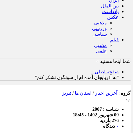
ایران
بین الملل
یادداشت
عکس
مذهبی
ورزشی
سیاسی
فیلم
مذهبی
علمی
شما اینجا هستید »
صفحه اصلی »
“به آذربایجان آمده ام از سونگون تشکر کنم”
گروه :
آخرین اخبار
/
استان ها
/
تبریز
پ
شناسه :
2907
09 شهریور 1402 - 18:45
276 بازدید
۰
دیدگاه