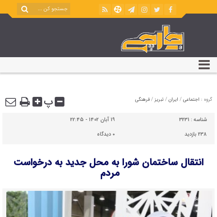
پ
گروه :
اجتماعی
/
ایران
/
تبریز
/
فرهنگی
شناسه :
3231
19 آبان 1402 - 22:45
238 بازدید
۰
دیدگاه
انتقال ساختمان شورا به محل جدید به درخواست
مردم