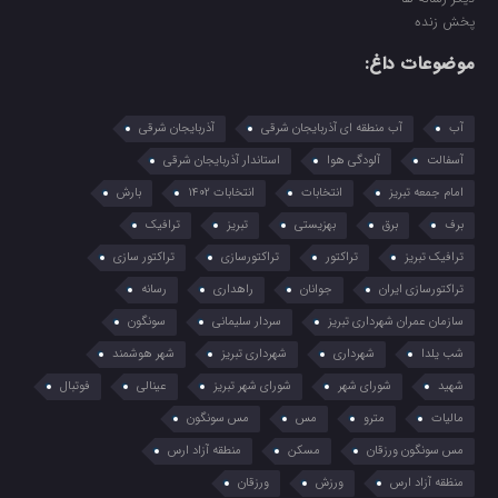
پخش زنده
موضوعات داغ:
آب
آب منطقه ای آذربایجان شرقی
آذربایجان شرقی
آسفالت
آلودگی هوا
استاندار آذربایجان شرقی
امام جمعه تبریز
انتخابات
انتخابات 1402
بارش
برف
برق
بهزیستی
تبریز
ترافیک
ترافیک تبریز
تراکتور
تراکتورسازی
تراکتور سازی
تراکتورسازی ایران
جوانان
راهداری
رسانه
سازمان عمران شهرداری تبریز
سردار سلیمانی
سونگون
شب یلدا
شهرداری
شهرداری تبریز
شهر هوشمند
شهید
شورای شهر
شورای شهر تبریز
عینالی
فوتبال
مالیات
مترو
مس
مس سونگون
مس سونگون ورزقان
مسکن
منطقه آزاد ارس
منظقه آزاد ارس
ورزش
ورزقان