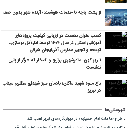
تأکید مدیرعامل سازمان منطقه آزاد ارس بر جایگاه استراتژیک روابط
11:27
از پشت باجه تا خدمات هوشمند؛ آینده شهر بدون صف
عمومی
کسب عنوان نخست در ارزیابی کیفیت پروژه‌های
آموزشی استان در سال ۱۴۰۴ توسط اداره‌کل نوسازی،
توسعه و تجهیز مدارس آذربایجان شرقی
تبریز کهن، مادرشهری پرارج و افتخار که هرگز از پایی
ننشست
باغ میوه شهید ماکان؛ یادمان سبز شهدای مظلوم میناب
در تبریز
شهرستان‌ها
طرح «ما ملت امام حسینیم» در دیوارنگاره‌های تبریز نصب شد
تامین برق صنایع اولویت است و قطع برق شهرک‌های صنعتی قابل قبول