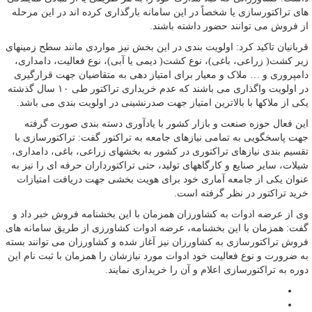
های تراکتورسازی یا شخصاً در این سامانه بارگذاری کرده اند در این مرحله
از فروش می توانند حضور داشته باشند.
قربانیان تاکید کرد: اولویت بندی در این بخش نیز مواردی مانند سطح زمینهای
زیر کشت( زراعی، باغی)، نوع کشت( دیمی یا آبی)، نوع فعالیت، دامداری،
دامپروری و … ملاک و معیار برای امتیاز دهی به متقاضیان جهت قرارگیری
در اولویت واگذاری می باشند که عدم خریداری تراکتور طی ۱۰ سال گذشته
یکی از ملاکها با بالاترین امتیاز جهت صدرنشینی در اولویت بندی می باشد.
این فعال حوزه صنعت و بازار کشور با یادآوری دسته بندی صورت گرفته
جهت پاسخگویی به تمامی نیازهای جامعه به تراکتور گفت: تراکتورسازی با
تقسیم بندی نیازهای تراکتوری در کشور به بخشهای زراعی، باغی، دامداری،
شیلات، سایر صنایع و کارگاههای تولید، حتی تراکتورداران حرفه ای را نیز به
عنوان یکی از جامعه آماری خود برای هویت بخشی جهت دریافت امتیازات
خرید تراکتور در نظر گرفته است.
وی از عرضه ادوات به کشاورزان همزمان با این بخشنامه فروش خبر داد و
گفت: همزمان با این بخشنامه، عرضه ادوات کشاورزی از طریق سامانه های
فروش تراکتورسازی به کشاورزان نیز آغاز شده و کشاورزان می توانند بسته
به ضرورت و نوع فعالیت خود ادوات مورد نیازشان را همزمان با ثبت نام این
دوره به تراکتورسازی اعلام و آن را خریداری نمایند.