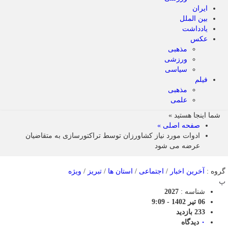
ایران
بین الملل
یادداشت
عکس
مذهبی
ورزشی
سیاسی
فیلم
مذهبی
علمی
شما اینجا هستید »
صفحه اصلی »
ادوات مورد نیاز کشاورزان توسط تراکتورسازی به متقاضیان
عرضه می شود
گروه :
آخرین اخبار
/
اجتماعی
/
استان ها
/
تبریز
/
ویژه
پ
شناسه :
2027
06 تیر 1402 - 9:09
233 بازدید
۰
دیدگاه