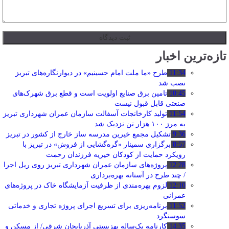
تازه‌ترین اخبار
11:34
طرح «ما ملت امام حسینیم» در دیوارنگاره‌های تبریز
نصب شد
10:45
تامین برق صنایع اولویت است و قطع برق شهرک‌های
صنعتی قابل قبول نیست
11:54
تولید کارخانجات آسفالت سازمان عمران شهرداری تبریز
به مرز ۱۰۰ هزار تن نزدیک شد
9:36
تشکیل مجمع خیرین مدرسه ‌ساز خارج از کشور در تبریز
8:57
برگزاری سمینار «گره‌گشایی از فروش» در تبریز با
رویکرد حمایت از کودکان خیریه فرزندان رحمت
12:28
پروژه‌های سازمان عمران شهرداری تبریز روی ریل اجرا
/ چند طرح در آستانه بهره‌برداری
12:10
لزوم بهره‌مندی از ظرفیت آزمایشگاه خاک در پروژه‌های
عمرانی
11:52
برنامه‌ریزی برای تسریع اجرای پروژه تجاری و خدماتی
سوسنگرد
14:35
کارنامه یک‌ساله بهزیستی آذربایجان شرقی/ از مسکن و