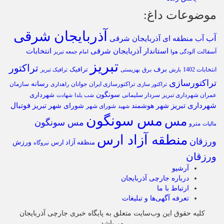
موضوعات داغ:
آذربایجان شرقی
آب
آب منطقه ای آذربایجان شرقی
استاندار آذربایجان شرقی
انتخابات
آسفالت
آلودگی هوا
امام جمعه تبریز
تبریز
تراکتور
برف
ترافیک
انتخابات 1402
برق
بارش
بهزیستی
ترافیک تبریز
تراکتورسازی
رسانه
تراکتورسازی ایران
سازمان
جوانان
تراکتور سازی
راهداری
سونگون
شهرداری
عمران شهرداری تبریز
سردار سلیمانی
شب یلدا
شهادت
شهرداری تبریز
فوتبال
شهر هوشمند
شورای شهر تبریز
شورای شهر
شهید
مس سونگون
مس
مس سونگون
مترو
مالیات
منطقه آزاد ارس
ورزقان
ورزش
منظقه آزاد ارس
نیروگاه
ورزقان
آرشیو
درباره جارچی آذربایجان
ارتباط با ما
تعرفه آگهی‌ها و تبلیغات
کلیه حقوق این وب‌سایت متعلق به پایگاه خبری جارچی آذربایجان
می‌باشد