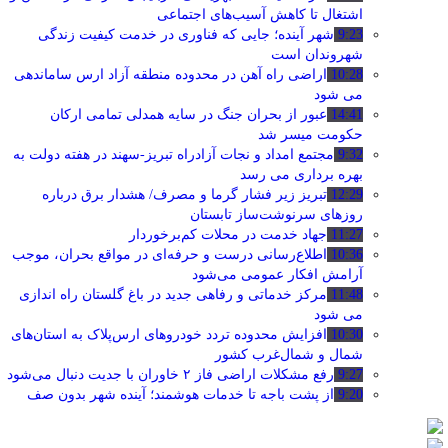
اشتغال تا کاهش آسیب‌های اجتماعی
9:23
شهر آینده؛ جایی که فناوری در خدمت کیفیت زندگی
شهروندان است
10:28
اراضی راه آهن در محدوده منطقه آزاد ارس ساماندهی
می شود
14:41
عبور از بحران جنگ در سایه همدلی تمامی ارکان
حکومت میسر شد
9:32
مجتمع امداد و نجات آزادراه تبریز-سهند در هفته دولت به
بهره ‌برداری می‌ رسد
12:29
تبریز زیر فشار گرما و مصرف/ هشدار برق درباره
روزهای سرنوشت‌ساز تابستان
11:27
جهاد خدمت در محلات کم‌برخوردار
10:36
اطلاع‌رسانی درست و حرفه‌ای در مواقع بحران، موجب
آرامش افکار عمومی می‌شود
11:48
مرکز خدماتی و رفاهی جدید در باغ گلستان راه اندازی
می شود
10:30
افزایش محدوده تردد خودروهای ارس‌پلاک به استان‌های
شمال و شمال‌غرب کشور
9:27
رفع مشکلات اراضی فاز ۲ خاوران با جدیت دنبال می‌شود
9:20
از پشت باجه تا خدمات هوشمند؛ آینده شهر بدون صف