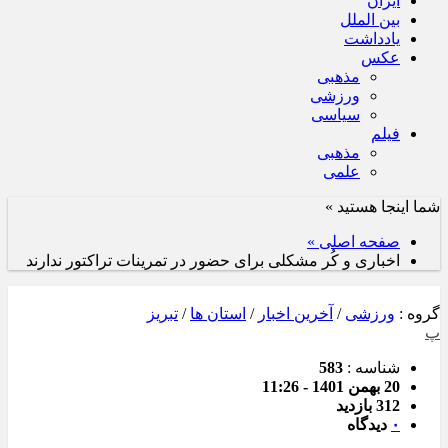
ایران
بین الملل
یادداشت
عکس
مذهبی
ورزشی
سیاسی
فیلم
مذهبی
علمی
شما اینجا هستید »
صفحه اصلی »
اخباری و کُر مشکلی برای حضور در تمرینات تراکتور ندارند
گروه :
ورزشی
/
آخرین اخبار
/
استان ها
/
تبریز
پ
شناسه :
583
20 بهمن 1401 - 11:26
312 بازدید
۰
دیدگاه