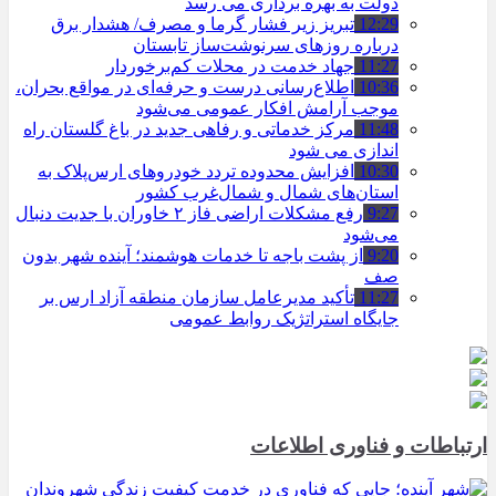
دولت به بهره ‌برداری می‌ رسد
12:29
تبریز زیر فشار گرما و مصرف/ هشدار برق
درباره روزهای سرنوشت‌ساز تابستان
11:27
جهاد خدمت در محلات کم‌برخوردار
10:36
اطلاع‌رسانی درست و حرفه‌ای در مواقع بحران،
موجب آرامش افکار عمومی می‌شود
11:48
مرکز خدماتی و رفاهی جدید در باغ گلستان راه
اندازی می شود
10:30
افزایش محدوده تردد خودروهای ارس‌پلاک به
استان‌های شمال و شمال‌غرب کشور
9:27
رفع مشکلات اراضی فاز ۲ خاوران با جدیت دنبال
می‌شود
9:20
از پشت باجه تا خدمات هوشمند؛ آینده شهر بدون
صف
11:27
تأکید مدیرعامل سازمان منطقه آزاد ارس بر
جایگاه استراتژیک روابط عمومی
ارتباطات و فناوری اطلاعات