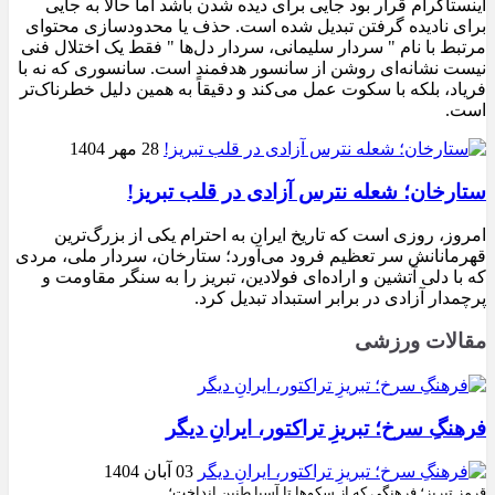
اینستاگرام قرار بود جایی برای دیده شدن باشد اما حالا به جایی
برای نادیده گرفتن تبدیل شده است. حذف یا محدودسازی محتوای
مرتبط با نام " سردار سلیمانی، سردار دل‌ها " فقط یک اختلال فنی
نیست نشانه‌ای روشن از سانسور هدفمند است. سانسوری که نه با
فریاد، بلکه با سکوت عمل می‌کند و دقیقاً به همین دلیل خطرناک‌تر
است.
28 مهر 1404
ستارخان؛ شعله نترس آزادی در قلب تبریز!
امروز، روزی است که تاریخ ایران به احترام یکی از بزرگ‌ترین
قهرمانانش سر تعظیم فرود می‌آورد؛ ستارخان، سردار ملی، مردی
که با دلی آتشین و اراده‌ای فولادین، تبریز را به سنگر مقاومت و
پرچمدار آزادی در برابر استبداد تبدیل کرد.
مقالات ورزشی
فرهنگِ سرخ؛ تبریزِ تراکتور، ایرانِ دیگر
03 آبان 1404
قرمزِ تبریز؛ فرهنگی که از سکوها تا آسیا طنین انداخت؛