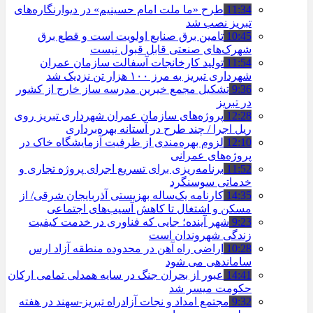
11:34
طرح «ما ملت امام حسینیم» در دیوارنگاره‌های
تبریز نصب شد
10:45
تامین برق صنایع اولویت است و قطع برق
شهرک‌های صنعتی قابل قبول نیست
11:54
تولید کارخانجات آسفالت سازمان عمران
شهرداری تبریز به مرز ۱۰۰ هزار تن نزدیک شد
9:36
تشکیل مجمع خیرین مدرسه ‌ساز خارج از کشور
در تبریز
12:28
پروژه‌های سازمان عمران شهرداری تبریز روی
ریل اجرا / چند طرح در آستانه بهره‌برداری
12:10
لزوم بهره‌مندی از ظرفیت آزمایشگاه خاک در
پروژه‌های عمرانی
11:52
برنامه‌ریزی برای تسریع اجرای پروژه تجاری و
خدماتی سوسنگرد
14:35
کارنامه یک‌ساله بهزیستی آذربایجان شرقی/ از
مسکن و اشتغال تا کاهش آسیب‌های اجتماعی
9:23
شهر آینده؛ جایی که فناوری در خدمت کیفیت
زندگی شهروندان است
10:28
اراضی راه آهن در محدوده منطقه آزاد ارس
ساماندهی می شود
14:41
عبور از بحران جنگ در سایه همدلی تمامی ارکان
حکومت میسر شد
9:32
مجتمع امداد و نجات آزادراه تبریز-سهند در هفته