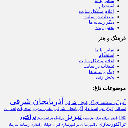
تماس با ما
استخدام
اعلام مشکل سایت
تبلیغات در سایت
دیگر رسانه ها
پخش زنده
فرهنگ و هنر
تماس با ما
استخدام
اعلام مشکل سایت
تبلیغات در سایت
دیگر رسانه ها
پخش زنده
موضوعات داغ:
آذربایجان شرقی
آب
آب منطقه ای آذربایجان شرقی
استاندار آذربایجان شرقی
انتخابات
آسفالت
انتخابات
آلودگی هوا
امام جمعه تبریز
تبریز
تراکتور
برف
ترافیک
1402
برق
بارش
بهزیستی
ترافیک تبریز
تراکتورسازی
رسانه
تراکتورسازی ایران
سازمان
جوانان
تراکتور سازی
راهداری