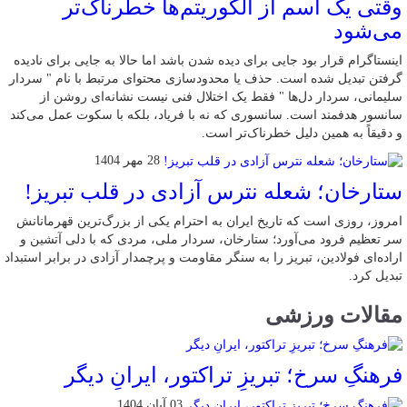
وقتی یک اسم از الگوریتم‌ها خطرناک‌تر
می‌شود
اینستاگرام قرار بود جایی برای دیده شدن باشد اما حالا به جایی برای نادیده
گرفتن تبدیل شده است. حذف یا محدودسازی محتوای مرتبط با نام " سردار
سلیمانی، سردار دل‌ها " فقط یک اختلال فنی نیست نشانه‌ای روشن از
سانسور هدفمند است. سانسوری که نه با فریاد، بلکه با سکوت عمل می‌کند
و دقیقاً به همین دلیل خطرناک‌تر است.
28 مهر 1404
ستارخان؛ شعله نترس آزادی در قلب تبریز!
امروز، روزی است که تاریخ ایران به احترام یکی از بزرگ‌ترین قهرمانانش
سر تعظیم فرود می‌آورد؛ ستارخان، سردار ملی، مردی که با دلی آتشین و
اراده‌ای فولادین، تبریز را به سنگر مقاومت و پرچمدار آزادی در برابر استبداد
تبدیل کرد.
مقالات ورزشی
فرهنگِ سرخ؛ تبریزِ تراکتور، ایرانِ دیگر
03 آبان 1404