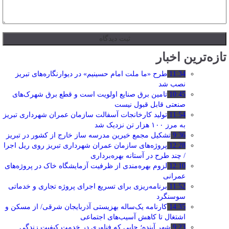
تازه‌ترین اخبار
11:34
طرح «ما ملت امام حسینیم» در دیوارنگاره‌های تبریز
نصب شد
10:45
تامین برق صنایع اولویت است و قطع برق شهرک‌های
صنعتی قابل قبول نیست
11:54
تولید کارخانجات آسفالت سازمان عمران شهرداری تبریز
به مرز ۱۰۰ هزار تن نزدیک شد
9:36
تشکیل مجمع خیرین مدرسه ‌ساز خارج از کشور در تبریز
12:28
پروژه‌های سازمان عمران شهرداری تبریز روی ریل اجرا
/ چند طرح در آستانه بهره‌برداری
12:10
لزوم بهره‌مندی از ظرفیت آزمایشگاه خاک در پروژه‌های
عمرانی
11:52
برنامه‌ریزی برای تسریع اجرای پروژه تجاری و خدماتی
سوسنگرد
14:35
کارنامه یک‌ساله بهزیستی آذربایجان شرقی/ از مسکن و
اشتغال تا کاهش آسیب‌های اجتماعی
9:23
شهر آینده؛ جایی که فناوری در خدمت کیفیت زندگی