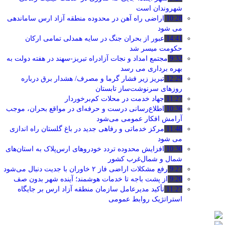
شهروندان است
10:28
اراضی راه آهن در محدوده منطقه آزاد ارس ساماندهی
می شود
14:41
عبور از بحران جنگ در سایه همدلی تمامی ارکان
حکومت میسر شد
9:32
مجتمع امداد و نجات آزادراه تبریز-سهند در هفته دولت به
بهره ‌برداری می‌ رسد
12:29
تبریز زیر فشار گرما و مصرف/ هشدار برق درباره
روزهای سرنوشت‌ساز تابستان
11:27
جهاد خدمت در محلات کم‌برخوردار
10:36
اطلاع‌رسانی درست و حرفه‌ای در مواقع بحران، موجب
آرامش افکار عمومی می‌شود
11:48
مرکز خدماتی و رفاهی جدید در باغ گلستان راه اندازی
می شود
10:30
افزایش محدوده تردد خودروهای ارس‌پلاک به استان‌های
شمال و شمال‌غرب کشور
9:27
رفع مشکلات اراضی فاز ۲ خاوران با جدیت دنبال می‌شود
9:20
از پشت باجه تا خدمات هوشمند؛ آینده شهر بدون صف
11:27
تأکید مدیرعامل سازمان منطقه آزاد ارس بر جایگاه
استراتژیک روابط عمومی