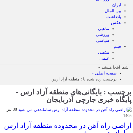
ایران
بین الملل
یادداشت
عکس
مذهبی
ورزشی
سیاسی
فیلم
مذهبی
علمی
شما اینجا هستید »
صفحه اصلی »
برچسب زده شده با : منطقه آزاد ارس
برچسب : بایگانی‌های منطقه آزاد ارس -
پایگاه خبری جارچی آذربایجان
08 تیر
1405
اراضی راه آهن در محدوده منطقه آزاد ارس