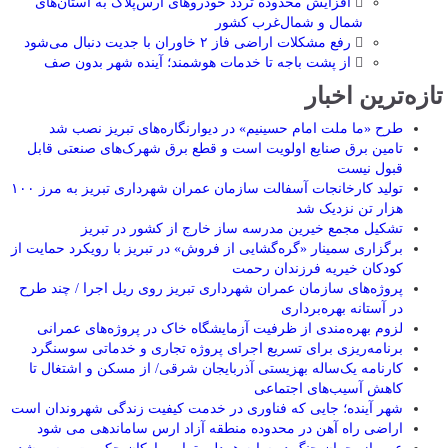
افزایش محدوده تردد خودروهای ارس‌پلاک به استان‌های
شمال و شمال‌غرب کشور
رفع مشکلات اراضی فاز ۲ خاوران با جدیت دنبال می‌شود
از پشت باجه تا خدمات هوشمند؛ آینده شهر بدون صف
تازه‌ترین اخبار
طرح «ما ملت امام حسینیم» در دیوارنگاره‌های تبریز نصب شد
تامین برق صنایع اولویت است و قطع برق شهرک‌های صنعتی قابل
قبول نیست
تولید کارخانجات آسفالت سازمان عمران شهرداری تبریز به مرز ۱۰۰
هزار تن نزدیک شد
تشکیل مجمع خیرین مدرسه ‌ساز خارج از کشور در تبریز
برگزاری سمینار «گره‌گشایی از فروش» در تبریز با رویکرد حمایت از
کودکان خیریه فرزندان رحمت
پروژه‌های سازمان عمران شهرداری تبریز روی ریل اجرا / چند طرح
در آستانه بهره‌برداری
لزوم بهره‌مندی از ظرفیت آزمایشگاه خاک در پروژه‌های عمرانی
برنامه‌ریزی برای تسریع اجرای پروژه تجاری و خدماتی سوسنگرد
کارنامه یک‌ساله بهزیستی آذربایجان شرقی/ از مسکن و اشتغال تا
کاهش آسیب‌های اجتماعی
شهر آینده؛ جایی که فناوری در خدمت کیفیت زندگی شهروندان است
اراضی راه آهن در محدوده منطقه آزاد ارس ساماندهی می شود