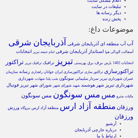
اعلام مشکل سایت
تبلیغات در سایت
دیگر رسانه ها
پخش زنده
موضوعات داغ:
آذربایجان شرقی
آب
آب منطقه ای آذربایجان شرقی
استاندار آذربایجان شرقی
انتخابات
آسفالت
آلودگی هوا
امام جمعه تبریز
تبریز
تراکتور
برف
ترافیک
انتخابات 1402
برق
بارش
بهزیستی
ترافیک تبریز
تراکتورسازی
رسانه
تراکتورسازی ایران
سازمان
جوانان
تراکتور سازی
راهداری
سونگون
شهرداری
عمران شهرداری تبریز
سردار سلیمانی
شب یلدا
شهادت
شهرداری تبریز
فوتبال
شهر هوشمند
شورای شهر تبریز
شورای شهر
شهید
مس سونگون
مس
مس سونگون
مترو
مالیات
منطقه آزاد ارس
ورزقان
ورزش
منظقه آزاد ارس
نیروگاه
ورزقان
آرشیو
درباره جارچی آذربایجان
ارتباط با ما