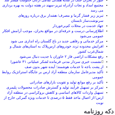
عبور از بحران جنگ در سایه همدلی تمامی ارکان حکومت میسر شد
مجتمع امداد و نجات آزادراه تبریز-سهند در هفته دولت به بهره ‌برداری
می‌ رسد
تبریز زیر فشار گرما و مصرف/ هشدار برق درباره روزهای
سرنوشت‌ساز تابستان
جهاد خدمت در محلات کم‌برخوردار
اطلاع‌رسانی درست و حرفه‌ای در مواقع بحران، موجب آرامش افکار
عمومی می‌شود
مرکز خدماتی و رفاهی جدید در باغ گلستان راه اندازی می شود
افزایش محدوده تردد خودروهای ارس‌پلاک به استان‌های شمال و
شمال‌غرب کشور
رفع مشکلات اراضی فاز ۲ خاوران با جدیت دنبال می‌شود
نشست خبری سردار مدنی فرمانده لشکر عملیاتی ۳۱ عاشورا
از پشت باجه تا خدمات هوشمند؛ آینده شهر بدون صف
تأکید مدیرعامل سازمان منطقه آزاد ارس بر جایگاه استراتژیک روابط
عمومی
تأکید بر رفع موانع تولید و تقویت بازارهای صادراتی
تمرکز بر تسهیل فرآیند تولید و گسترش صادرات محصولات پلیمری
تسهیل واردات کالاهای اساسی و کاهش بروکراسی در منطقه آزاد
ارس؛/از اعمال ماخذ فقط ۵ درصدی تا خدمات ویژه گمرکی خارج از
نوبت
دکه روزنامه