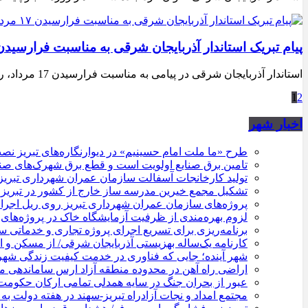
پیام تبریک استاندار آذربایجان شرقی به مناسبت فرارسیدن ۱۷ مرداد، روز خبرنگا
استاندار آذربایجان شرقی در پیامی به مناسبت فرارسیدن 17 مرداد، روز خبرنگار، این روز را به جامعه رسانه‌ای استان تبریک گفت.
1
2
اخبار شهر
طرح «ما ملت امام حسینیم» در دیوارنگاره‌های تبریز ن
تامین برق صنایع اولویت است و قطع برق شهرک‌های صن
تولید کارخانجات آسفالت سازمان عمران شهرداری تبریز به مرز ۱۰۰ هزار ت
تشکیل مجمع خیرین مدرسه ‌ساز خارج از کشور در تبریز
پروژه‌های سازمان عمران شهرداری تبریز روی ریل اجرا / 
لزوم بهره‌مندی از ظرفیت آزمایشگاه خاک در پروژه‌های
برنامه‌ریزی برای تسریع اجرای پروژه تجاری و خدماتی 
کارنامه یک‌ساله بهزیستی آذربایجان شرقی/ از مسکن و 
شهر آینده؛ جایی که فناوری در خدمت کیفیت زندگی شه
اراضی راه آهن در محدوده منطقه آزاد ارس ساماندهی 
عبور از بحران جنگ در سایه همدلی تمامی ارکان حکوم
مجتمع امداد و نجات آزادراه تبریز-سهند در هفته دولت به 