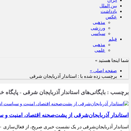
ایران
بین الملل
یادداشت
عکس
مذهبی
ورزشی
سیاسی
فیلم
مذهبی
علمی
شما اینجا هستید »
صفحه اصلی »
برچسب زده شده با : استاندار آذربایجان شرقی
برچسب : بایگانی‌های استاندار آذربایجان شرقی - پایگاه خ
استاندار آذربایجان‌شرقی از پشت‌صحنه اقتصاد، امنیت و سیاست استان گفت/از احیای ۲۰