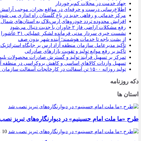
جهاد خدمت در محلات کم‌برخوردار
اطلاع‌رسانی درست و حرفه‌ای در مواقع بحران، موجب آرامش
مرکز خدماتی و رفاهی جدید در باغ گلستان راه اندازی می شود
افزایش محدوده تردد خودروهای ارس‌پلاک به استان‌های شمال
رفع مشکلات اراضی فاز ۲ خاوران با جدیت دنبال می‌شود
نشست خبری سردار مدنی فرمانده لشکر عملیاتی ۳۱ عاشورا
از پشت باجه تا خدمات هوشمند؛ آینده شهر بدون صف
تأکید مدیرعامل سازمان منطقه آزاد ارس بر جایگاه استراتژی
تأکید بر رفع موانع تولید و تقویت بازارهای صادراتی
تمرکز بر تسهیل فرآیند تولید و گسترش صادرات محصولات پلی
تسهیل واردات کالاهای اساسی و کاهش بروکراسی در منطقه آزاد ارس؛/از اعمال ماخذ فقط ۵
تولید روزانه ۱۵۰۰ تن آسفالت در کارخانجات آسفالت سازمان عمران / فعالیت بی وفقه و بدون تعطیلی کارکنان در این کارخانه
دکه روزنامه
استان ها
طرح «ما ملت امام حسینیم» در دیوارنگاره‌های تبریز نصب
10 مرداد 1405