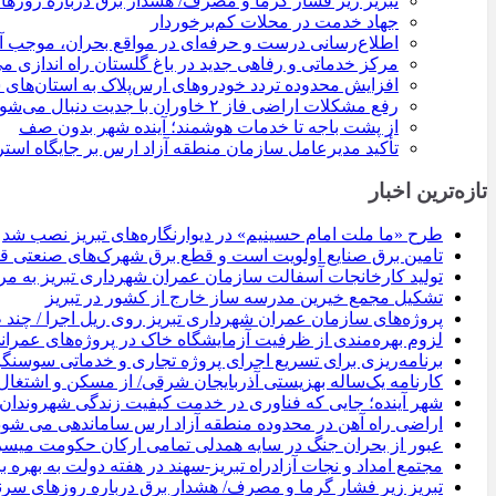
تبریز زیر فشار گرما و مصرف/ هشدار برق درباره روزه
جهاد خدمت در محلات کم‌برخوردار
اطلاع‌رسانی درست و حرفه‌ای در مواقع بحران، موجب 
مرکز خدماتی و رفاهی جدید در باغ گلستان راه اندازی م
افزایش محدوده تردد خودروهای ارس‌پلاک به استان‌ها
رفع مشکلات اراضی فاز ۲ خاوران با جدیت دنبال می‌شود
از پشت باجه تا خدمات هوشمند؛ آینده شهر بدون صف
تأکید مدیرعامل سازمان منطقه آزاد ارس بر جایگاه است
تازه‌ترین اخبار
طرح «ما ملت امام حسینیم» در دیوارنگاره‌های تبریز نصب شد
تامین برق صنایع اولویت است و قطع برق شهرک‌های صنعتی ق
تولید کارخانجات آسفالت سازمان عمران شهرداری تبریز به مرز ۱۰۰ هزار تن نزدیک 
تشکیل مجمع خیرین مدرسه ‌ساز خارج از کشور در تبریز
پروژه‌های سازمان عمران شهرداری تبریز روی ریل اجرا / چند ط
لزوم بهره‌مندی از ظرفیت آزمایشگاه خاک در پروژه‌های عمران
برنامه‌ریزی برای تسریع اجرای پروژه تجاری و خدماتی سوسنگر
کارنامه یک‌ساله بهزیستی آذربایجان شرقی/ از مسکن و اشتغال
شهر آینده؛ جایی که فناوری در خدمت کیفیت زندگی شهروندا
اراضی راه آهن در محدوده منطقه آزاد ارس ساماندهی می شود
عبور از بحران جنگ در سایه همدلی تمامی ارکان حکومت میس
مجتمع امداد و نجات آزادراه تبریز-سهند در هفته دولت به بهره ‌
تبریز زیر فشار گرما و مصرف/ هشدار برق درباره روزهای سرن