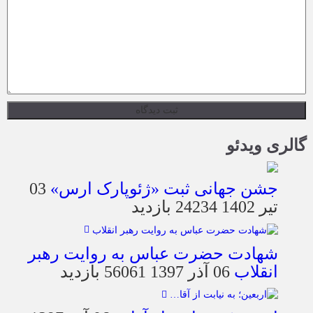
گالری ویدئو
جشن جهانی ثبت «ژئوپارک ارس»
03
تیر 1402
24234 بازدید
شهادت حضرت عباس به روایت رهبر
انقلاب
06 آذر 1397
56061 بازدید