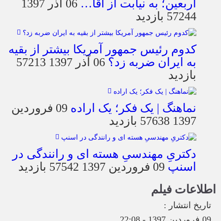
اربعین؛ به نیابت از آقا…
06 آذر 1397
57244 بازدید
کدوم رئیس جمهور آمریکا بیشتر از بقیه
به ایران ضربه زد؟
06 آذر 1397
57213
بازدید
نماهنگ | یک فکر؛ یک اراده
09 فروردین
1397
57638 بازدید
دکتریِ مهندسیِ هسته ای و رانندگی در
اسنپ
09 فروردین 1397
57542 بازدید
اطلاعات فیلم
تاریخ انتشار :
09 فروردین 1397 - 22:08