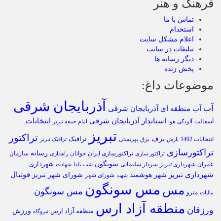
فرهنگ و هنر
تماس با ما
استخدام
اعلام مشکل سایت
تبلیغات در سایت
دیگر رسانه ها
پخش زنده
موضوعات داغ:
آذربایجان شرقی
آب
آب منطقه ای آذربایجان شرقی
استاندار آذربایجان شرقی
انتخابات
آسفالت
آلودگی هوا
امام جمعه تبریز
تبریز
تراکتور
برف
ترافیک
انتخابات 1402
برق
بارش
بهزیستی
ترافیک تبریز
تراکتورسازی
رسانه
تراکتورسازی ایران
سازمان
جوانان
تراکتور سازی
راهداری
سونگون
شهرداری
عمران شهرداری تبریز
سردار سلیمانی
شب یلدا
شهادت
شهرداری تبریز
فوتبال
شهر هوشمند
شورای شهر تبریز
شورای شهر
شهید
مس سونگون
مس
مس سونگون
مترو
مالیات
منطقه آزاد ارس
ورزقان
ورزش
منظقه آزاد ارس
نیروگاه