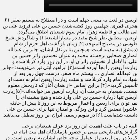
اربعین در لغت به معنی چهلم است و در اصطلاح به بیستم صفر ۶۱
هجری قمری، چهلمین روز کشته‌شدن حسین بن علی فرزند علی بن
ابی طالب و فاطمه زهرا، امام سوم شیعیان اطلاق می‌گردد.
اربعین، مطابق نظر شیخ مفید در مسارالشیعه[۱] و شاگردش شیخ
طوسی در مصباح المتهجد،[۲] زمان بازگشت اهل حرم از شام
(دمشق) به مدینه است. همچنین بنا بر نقل ایشان، جابر بن عبدالله
انصاری صحابی برجسته محمد به عنوان نخستین زائر حسین بن
علی، یا لااقل از نخستین زائران او، در این روز وارد کربلا شده و
زیارت اربعین را بجا آورده است.[۳] ابراهیم آیتی نیز می‌نویسد: «جابر
بن عبدالله انصاری … بیستم ماه صفر، درست چهل روز بعد از
شهادت امام وارد کربلا شد و سنت زیارت اربعین امام به دست او
تأسیس گردید».[۴] بر این اساس «از همان آغاز که تاریخش معلوم
نیست، شیعیان به حرمت آن، زیارت اربعین می‌خوانده‌اند.»[۵]زیارت
اربعین تنها دربارهٔ حسین بن علی وارد شده و هیچ پیشینه‌ای را
نمی‌توان برای اربعین و اعمال مربوط به این روز تا پیش از حادثه
عاشورا تصدیق کرد و این ویژگی و امتیاز، تنها برای حسین بن علی
دانسته شده‌است.[۶] در تقویم رسمی ایران این روز تعطیل می‌باشد.
البته در باب علت اهمیت این روز نزد عرف شیعیان، برخی
گزارش‌های تاریخی مبنی بر حضور بازماندگان اهل بیت امام در
کربلا در روز اربعین از عوامل توجه خاص ایشان به اربعین است. در