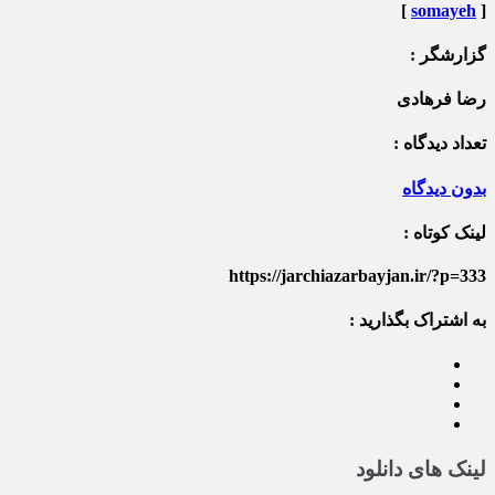
]
somayeh
[
گزارشگر :
رضا فرهادی
تعداد دیدگاه :
بدون دیدگاه
لینک کوتاه :
https://jarchiazarbayjan.ir/?p=333
به اشتراک بگذارید :
لینک های دانلود