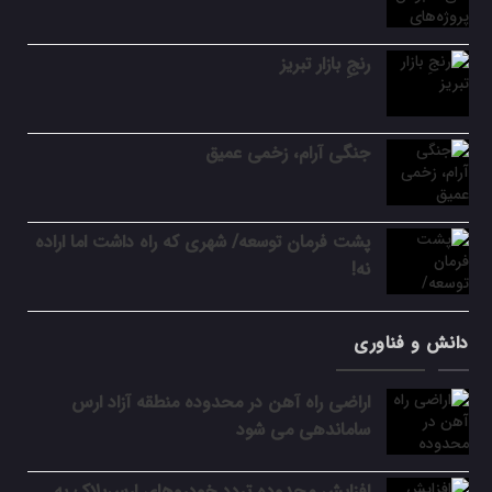
رنجِ بازار تبریز
جنگی آرام، زخمی عمیق
پشت فرمان توسعه/ شهری که راه داشت اما اراده
نه!
دانش و فناوری
اراضی راه آهن در محدوده منطقه آزاد ارس
ساماندهی می شود
افزایش محدوده تردد خودروهای ارس‌پلاک به