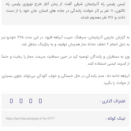
ئیس پلیس راه آذربایجان شرقی گفت: از زمان آغاز طرح نوروزی پلیس راه
تاکنون، ۱۱ نفر بر اثر حوادث رانندگی در جاده های استان جان خود را از دست
دادند و ۱۲۸ نفر مصدوم شدند.
به گزارش جارچی آذربایجان، سرهنگ حبیب آبراهه افزود: در این مدت ۲۷۵ خودرو نیز
به دلیل انجام ۲ تخلف حادثه ساز همزمان توقیف و به پارکینگ منتقل شد.
وی به مسافران و رانندگان توصیه کرد در حین مسافرت سرعت مجاز را رعایت و حتماً
از کمربند ایمنی استفاده کنند.
آبراهه ادامه داد: عدم رانندگی در حال خستگی و خواب آلودگی می‌تواند جلوی بسیاری
از حوادث را بگیرد.
اشتراک گذاری :
لینک کوتاه :
https://jarchiazarbayjan.ir/?p=4777