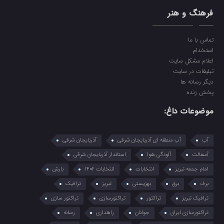
فرهنگ و هنر
تماس با ما
استخدام
اعلام مشکل سایت
تبلیغات در سایت
دیگر رسانه ها
پخش زنده
موضوعات داغ:
آب
آب منطقه ای آذربایجان شرقی
آذربایجان شرقی
آسفالت
آلودگی هوا
استاندار آذربایجان شرقی
امام جمعه تبریز
انتخابات
انتخابات 1402
بارش
برف
برق
بهزیستی
تبریز
ترافیک
ترافیک تبریز
تراکتور
تراکتورسازی
تراکتور سازی
تراکتورسازی ایران
جوانان
راهداری
رسانه