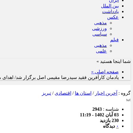
ایران
بین الملل
یادداشت
عکس
مذهبی
ورزشی
سیاسی
فیلم
مذهبی
علمی
شما اینجا هستید »
صفحه اصلی »
یادمان کارآفرین فقید سیدرضا مقیمی اصل برگزار شد/ اهدای مد
گروه :
آخرین اخبار
/
استان ها
/
اقتصادی
/
تبریز
پ
شناسه :
2943
03 آبان 1402 - 11:19
230 بازدید
۰
دیدگاه