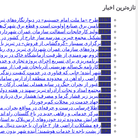
تازه‌ترین اخبار
11:34
طرح «ما ملت امام حسینیم» در دیوارنگاره‌های تب
10:45
تامین برق صنایع اولویت است و قطع برق شهرک‌ه
11:54
تولید کارخانجات آسفالت سازمان عمران شهرداری تبریز به مرز ۱۰۰
9:36
تشکیل مجمع خیرین مدرسه ‌ساز خارج از کشور در ت
8:57
برگزاری سمینار «گره‌گشایی از فروش» در تبریز با
12:28
پروژه‌های سازمان عمران شهرداری تبریز روی ریل ا
12:10
لزوم بهره‌مندی از ظرفیت آزمایشگاه خاک در پروژ
11:52
برنامه‌ریزی برای تسریع اجرای پروژه تجاری و خد
14:35
کارنامه یک‌ساله بهزیستی آذربایجان شرقی/ از مس
9:23
شهر آینده؛ جایی که فناوری در خدمت کیفیت زندگ
10:28
اراضی راه آهن در محدوده منطقه آزاد ارس ساما
14:41
عبور از بحران جنگ در سایه همدلی تمامی ارکان
9:32
مجتمع امداد و نجات آزادراه تبریز-سهند در هفته دول
12:29
تبریز زیر فشار گرما و مصرف/ هشدار برق درباره
11:27
جهاد خدمت در محلات کم‌برخوردار
10:36
اطلاع‌رسانی درست و حرفه‌ای در مواقع بحران، 
11:48
مرکز خدماتی و رفاهی جدید در باغ گلستان راه ان
10:30
افزایش محدوده تردد خودروهای ارس‌پلاک به است
9:27
رفع مشکلات اراضی فاز ۲ خاوران با جدیت دنبال می‌شود
9:20
از پشت باجه تا خدمات هوشمند؛ آینده شهر بدون 