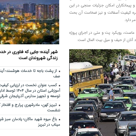
بحران، موجب آرامش افکار عمومی می
و پیمانکاران امکان جزئیات سنجی در این
قره کیفیت آسفالت و نیز ضخامت آن بحث
مرکز خدماتی و رفاهی جدید د
11:48
راه اندازی می شود
 دارد.
افزایش محدوده تردد خودروها
10:30
ماست، رویکرد پت و متی در اجرای پروژه
استان‌های شمال و شمال‌غرب کشور
 آنان از حیف و میل بیت المال است.
رفع مشکلات ا
9:27
دنبال می‌شود
شهر آینده؛ جایی که فناوری در خ
از پشت باجه تا خدمات هوشمند
زندگی شهروندان است
9:20
بدون صف
از پشت باجه تا خدمات هوشمند؛ آین
تأکید مدیرعامل سازمان منطقه 
11:27
صف
جایگاه استراتژیک روابط عمومی
کسب عنوان نخست در ارزیابی کیفیت 
آموزشی استان در سال ۴
توسعه و تجهیز مدارس آذربایجان شرقی
تبریز کهن، مادرشهری پرارج و افتخار ک
ننشست
باغ میوه شهید ماکان؛ یادمان سبز ش
میناب در تبریز