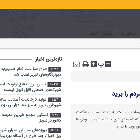
استان ها
عکس
فیلم
برید
تازه‌ترین اخبار
پ
طرح «ما ملت امام حسینیم» د
11:34
دیوارنگاره‌های تبریز نصب شد
تامین برق صنایع اولویت اس
10:45
شهرک‌های صنعتی قابل قبول نیست
دم را برید
تولید کارخانجات آسفالت ساز
11:54
شهرداری تبریز به مرز ۱۰۰ هزار تن نزدیک شد
یرساختی باعث به وجود آمدن مشکلات
تشکیل مجمع خیرین مدرسه ‌سا
9:36
که کمربندی‌های حاشیه شهر و اتوبان‌ها
کشور در تبریز
روها را ندارد.
پروژه‌های سازمان عمران شهرد
12:28
ریل اجرا / چند طرح در آستانه بهره‌برد