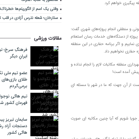
قه پیگیری خواهم کرد.
وقتی یک اسم از الگوریتم‌ها خطرناک‌
ستارخان؛ شعله نترس آزادی در قلب تب
قانونی و منطقی انجام پروژه‌های شهری گفت:
 پروژه از دستگاه‌های خدمات رسان استعلام
مقالات ورزشی
ی نماییم و اگر برنامه حفاری در این منطقه
فرهنگِ سرخ؛ تبری
ایرانِ دیگر
اری منطقه مکاتبات لازم را انجام نداده و
 پیش آمده است!
عضو تیم ملی تکو
طلای بازی‌های آ
ست از آن جهت که ما در شهر با مسئله ای
برمی‌گردم
تیم هاکی نوجوان
قهرمان کشور ش
 جویا شویم که آیا چنین مکاتبه ای صورت
سایمان تبریز پیش
دستجات آزاد ر
هاکی کشور
 گفت: ما از تمام ارگان های خدمات رسان