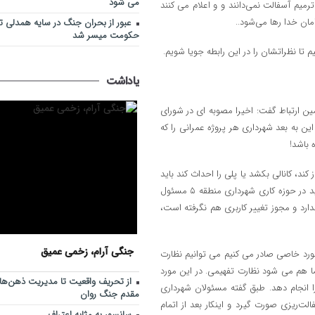
می شود
ها خود را مکلف به ترمیم آسفالت نمی‌دانند و و اعلام می کنند
ان خدا رها می‌شود..
عبور از بحران جنگ در سایه همدلی تم
حکومت میسر شد
 تا نظراتشان را در این رابطه جویا شویم.
یاداشت
ن ارتباط گفت: اخیرا مصوبه ای در شورای
ین به بعد شهرداری هر پروژه عمرانی را که
 باشد!
 کند، کانالی بکشد یا پلی را احداث کند باید
پیوست مطالعاتی و مجوز به شورا ارائه کند. اخیرا هم اگر به خاطر داشته باشید در حوزه کاری شهرداری منطقه ۵ مسئول
ارد و مجوز تغییر کاربری هم نگرفته است،
جنگی آرام، زخمی عمیق
مورد خاصی صادر می کنیم می توانیم نظارت
 ما هم می شود نظارت تفهیمی. در این مورد
از تحریف واقعیت تا مدیریت ذهن‌ها؛ 
تعلامات لازم را انجام دهد. طبق گفته مسئولان شهرداری
مقدم جنگ روان
ت‌ریزی صورت گیرد و اینکار بعد از اتمام
سانسور به مثابه اعتراف