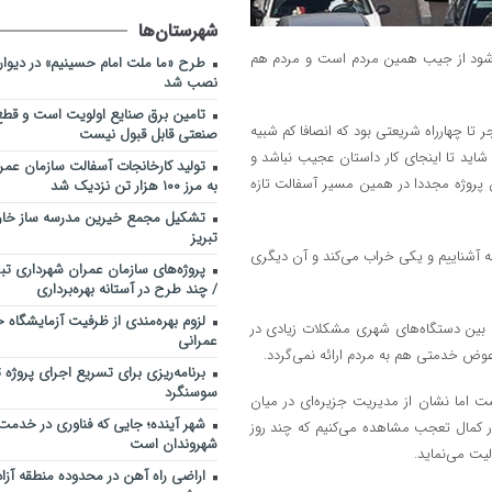
شهرستان‌ها
 شود از جیب همین مردم است و مردم هم
طرح «ما ملت امام حسینیم» در دیوارنگ
نصب شد
تامین برق صنایع اولویت است و قطع
تا چهارراه شریعتی بود که انصافا کم شبیه
صنعتی قابل قبول نیست
شاید تا اینجای کار داستان عجیب نباشد و
تولید کارخانجات آسفالت سازمان عمرا
پروژه مجددا در همین مسیر آسفالت تازه
به مرز ۱۰۰ هزار تن نزدیک شد
تشکیل مجمع خیرین مدرسه ‌ساز خارج
تبریز
ه آشناییم و یکی خراب می‌کند و آن دیگری
پروژه‌های سازمان عمران شهرداری تبر
/ چند طرح در آستانه بهره‌برداری
لزوم بهره‌مندی از ظرفیت آزمایشگاه خ
بین دستگاه‌های شهری مشکلات زیادی در
عمرانی
عوض خدمتی هم به مردم ارائه نمی‌گردد.
برنامه‌ریزی برای تسریع اجرای پروژه
سوسنگرد
ت اما نشان از مدیریت جزیره‌ای در میان
شهر آینده؛ جایی که فناوری در خدمت
در کمال تعجب مشاهده می‌کنیم که چند روز
شهروندان است
یت می‌نماید.
اراضی راه آهن در محدوده منطقه آزا