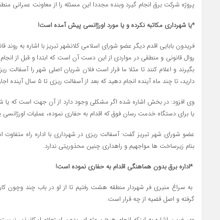
پروژه شرکت برق انجام گیرد وبنده مجددا این مسئله را از معاونت عمرانی منط
*یا شهرداری مکاتبه نکرده و یا مورد اورژانسی پیش آمده است!
فریدون بابایی اقدم دیگر عضو شورای اسلامی کلانشهر تبریز با اشاره به روند 
روال قانونی و منطقی در مواردی از این دست آن است که ابتدا و قبل از انجام
بگیرند و اعلام کنند تا مثلا ما قرار است فلان شریان اصلی شهر را آسفالت ریز
دارید، تا چند ماه آینده انجام دهید که بعد از آسفالت ریزی تا ۵ سال آینده اجازه حفاری نخواهیم داد.
وی افزود: در بخش اشاره شده اگر مشکلی وجود دارد از آن جهت است که یا شهرد
یا برای دستگاه خدمت رسان فوق که اقدام به حفاری نموده، عملیات اورژانسی
عضو شورای شهر تبریز گفت: آسفالت ریزی در شهرداری با اداره راه متفاوت ا
بنام زیرساخت ها مواجهیم و راهداری چنین محذوریتی ندارد.
*اداره برق بدون هماهنگی اقدام به حفاری نموده است!
به سراغ منیری فر شهردار منطقه هشت رفتیم تا از او در باب چند وچون کار
گرفته و اصل قضیه از چه قرار است.
وی ضمن اشاره به اینکه انجام هیچ پروژه ای بدون استعلام امکانپذیر نیست،