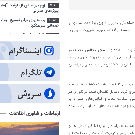
لزوم بهره‌مندی از ظرفیت آزما
12:10
پروژه‌های عمرانی
برنامه‌ریزی برای تسریع اجرای
11:52
هماهنگی مدیران شهری و قاعده مند بودن
خدماتی سوسنگرد
ای توسعه یافته که مفهوم مدیریت شهری را
کارنامه یک‌ساله بهزیستی آذر
14:35
مسکن و اشتغال تا کاهش آسیب‌های 
شهر آینده؛ جایی که فناوری د
شهری را نداده و از سوی مجالس مختلف در
9:23
زندگی شهروندان است
ما این تلقی که چون مدیریت شهری واحد
 ابکی و الابختکی در ساماندهی پروژه‌های
اراضی راه آهن در محدوده منط
10:28
ساماندهی می شود
عبور از بحران جنگ در سایه 
14:41
 می‌رویم که قریب به یک دهه به فراموشی
ارکان حکومت میسر شد
ای تردد وسایل نقلیه‌ای نظیر تراکتور و امر
مجتمع امداد و نجات آزادراه تبر
9:32
ی آسفالت معابر و خیابان‌های اصلی و پر
هفته دولت به بهره ‌برداری می‌ رسد
یریت جدید هم تلاش‌هایی در این راستا شده
تبریز زیر فشار گرما و مصرف/ 
12:29
ارتباطات و فناوری اطلاعات
درباره روزهای سرنوشت‌ساز تابستان
جهاد خدمت در محلات کم‌برخور
11:27
هم به همراه دارد و بعضا کل تلاش ها و
اطلاع‌رسانی درست و حرفه‌ای 
ن رابطه موضوع کیفیت آسفالت و ضخامت آن
10:36