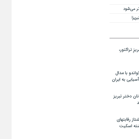
تر می‌شود
ریز!
زِ تراکتور،
اندو با مدال
سیایی به ایران
ان دختر تبریز
د
تاز رقابتهای
شته اسکیت