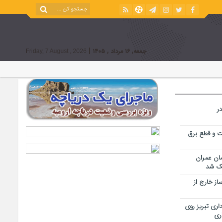
|
جمعه, ۱۶ مرداد , ۱۴۰۵
Friday, 7 August , 2026
ر
ت و قطع برق
مان عمران
ز خارج از
اری تبریز روی
اری