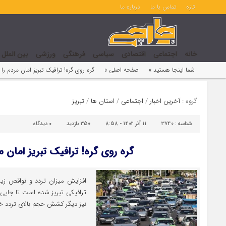
تازه
تماس با ما
درباره ما
خانه
اجتماعی
اقتصادی
سیاسی
فرهنگی
ورزشی
بین الملل
شما اینجا هستید »
صفحه اصلی »
گره روی گره! ترافیک تبریز امان مردم را 
گروه :
آخرین اخبار
/
اجتماعی
/
استان ها
/
تبریز
شناسه :
3740
11 آذر 1402 - 8:58
350 بازدید
۰
دیدگاه
گره روی گره! ترافیک تبریز امان مر
افزایش میزان تردد و نواقص ز
ترافیکی تبریز شده است تا جایی 
نیز دیگر کشش حجم بالای تردد خود