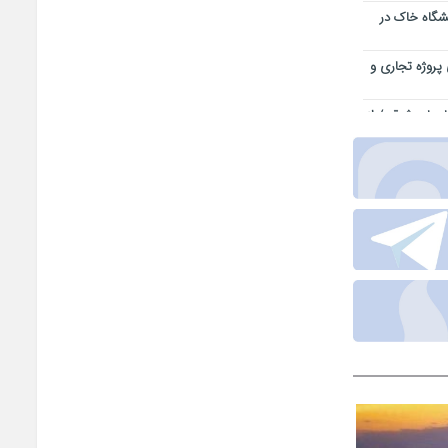
یشگاه خاک در
 پروژه تجاری و
بایجان شرقی/ از
اجتماعی
ر خدمت کیفیت
قه آزاد ارس
همدلی تمامی
یز-سهند در
هشدار برق
دار
در مواقع