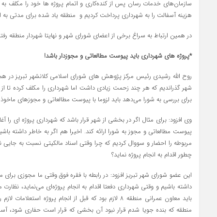
سازمان‌های خدمات رسان پس از کنده‌‎کاری و اتمام پروژه 
هزینه آسفالت را به شهرداری پرداخت کردیم و منطقه یاد شده برای مدتی به ام
در همین ارتباط به سراغ برخی از اعضای شورای شهر و نهایتا شهردار منطقه رفتیم
*پروژه های شهرداری باید پیوست مطالعاتی و مجوزدار باشد!
روح الله رشیدی رئیس مرکز پژوهش های شورای اسلامی کلانشهر تبریز در همی
شهر گذراندیم که هر چند زحمت زیادی داشت اما شهرداری را مکلف کرده تا از ا
برای بررسی به شورا می‌دهد باید لزوما با پیوست مطالعاتی و مجوزهای ماخوذه
وی افزود: برای مثال اگر در بخشی از شهر قرار باشد که شهرداری پروژه ای را آغاز
مربوطه را احضار و سووال کردیم که چرا وقتی اسناد مالکیتی نسبت به جایی ند
چطور اقدام به انجام پروژه نماید؟
این عضو شورای شهر تبریز افزود: در رابطه با فقره فوق وقتی ما مجوزی برای 
داشته باشیم و وقتی شهرداری دفعتا اقدام به انجام پروژه‌ای می‌نماید، نظارت
باید معاون عمرانی منطقه ۸ لازم بود که قبل از انجام پروژه اس
منطقه که بنده جویا شدم قرار نبود آن بخشی که قرار است حفاری شود، آسفال