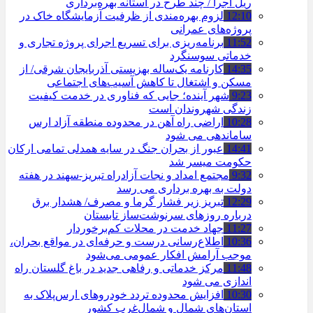
ریل اجرا / چند طرح در آستانه بهره‌برداری
12:10
لزوم بهره‌مندی از ظرفیت آزمایشگاه خاک در
پروژه‌های عمرانی
11:52
برنامه‌ریزی برای تسریع اجرای پروژه تجاری و
خدماتی سوسنگرد
14:35
کارنامه یک‌ساله بهزیستی آذربایجان شرقی/ از
مسکن و اشتغال تا کاهش آسیب‌های اجتماعی
9:23
شهر آینده؛ جایی که فناوری در خدمت کیفیت
زندگی شهروندان است
10:28
اراضی راه آهن در محدوده منطقه آزاد ارس
ساماندهی می شود
14:41
عبور از بحران جنگ در سایه همدلی تمامی ارکان
حکومت میسر شد
9:32
مجتمع امداد و نجات آزادراه تبریز-سهند در هفته
دولت به بهره ‌برداری می‌ رسد
12:29
تبریز زیر فشار گرما و مصرف/ هشدار برق
درباره روزهای سرنوشت‌ساز تابستان
11:27
جهاد خدمت در محلات کم‌برخوردار
10:36
اطلاع‌رسانی درست و حرفه‌ای در مواقع بحران،
موجب آرامش افکار عمومی می‌شود
11:48
مرکز خدماتی و رفاهی جدید در باغ گلستان راه
اندازی می شود
10:30
افزایش محدوده تردد خودروهای ارس‌پلاک به
استان‌های شمال و شمال‌غرب کشور