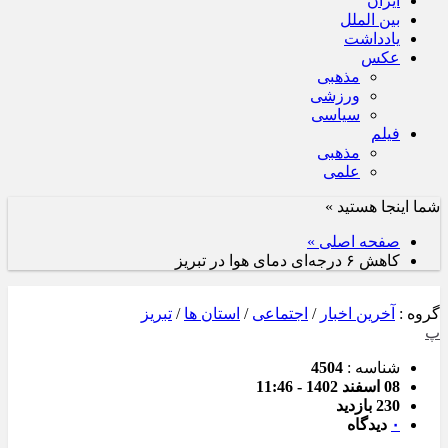
ایران
بین الملل
یادداشت
عکس
مذهبی
ورزشی
سیاسی
فیلم
مذهبی
علمی
شما اینجا هستید »
صفحه اصلی »
کاهش ۶ درجه‌ای دمای هوا در تبریز
گروه :
آخرین اخبار
/
اجتماعی
/
استان ها
/
تبریز
پ
شناسه :
4504
08 اسفند 1402 - 11:46
230 بازدید
۰
دیدگاه