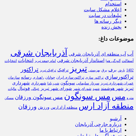
استخدام
اعلام مشکل سایت
تبلیغات در سایت
دیگر رسانه ها
پخش زنده
موضوعات داغ:
آذربایجان شرقی
آب
آب منطقه ای آذربایجان شرقی
استاندار آذربایجان شرقی
انتخابات
آسفالت
انتخابات
آلودگی هوا
امام جمعه تبریز
تبریز
تراکتور
برف
ترافیک
1402
برق
بارش
بهزیستی
ترافیک تبریز
تراکتورسازی
رسانه
تراکتورسازی ایران
سازمان
جوانان
تراکتور سازی
راهداری
شهرداری
سونگون
شهرداری
عمران شهرداری تبریز
سردار سلیمانی
شب یلدا
تبریز
فوتبال
شهر هوشمند
شورای شهر تبریز
شورای شهر
شهید
عینالی
مالیات
مس سونگون
مس
مس سونگون ورزقان
مترو
مسکن
منطقه آزاد ارس
ورزقان
ورزش
منظقه آزاد ارس
آرشیو
درباره جارچی آذربایجان
ارتباط با ما
تعرفه آگهی‌ها و تبلیغات