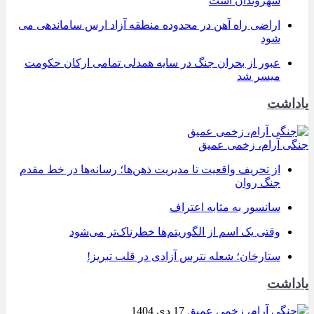
شهروندان است
اراضی راه آهن در محدوده منطقه آزاد ارس ساماندهی می
شود
عبور از بحران جنگ در سایه همدلی تمامی ارکان حکومت
میسر شد
یاداشت
جنگی آرام، زخمی عمیق
از تحریف واقعیت تا مدیریت ذهن‌ها؛ رسانه‌ها در خط مقدم
جنگ روان
سانسور به مثابه اعتراف
وقتی یک اسم از الگوریتم‌ها خطرناک‌تر می‌شود
ستارخان؛ شعله نترس آزادی در قلب تبریز!
یاداشت
17 دی 1404