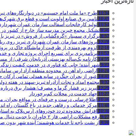
تازه‌ترین اخبار
11:34
طرح «ما ملت امام حسینیم» در دیوارنگاره‌های تب
10:45
تامین برق صنایع اولویت است و قطع برق شهرک‌ه
11:54
تولید کارخانجات آسفالت سازمان عمران شهرداری تبریز به مرز ۱۰۰
9:36
تشکیل مجمع خیرین مدرسه ‌ساز خارج از کشور در ت
8:57
برگزاری سمینار «گره‌گشایی از فروش» در تبریز با
12:28
پروژه‌های سازمان عمران شهرداری تبریز روی ریل ا
12:10
لزوم بهره‌مندی از ظرفیت آزمایشگاه خاک در پروژ
11:52
برنامه‌ریزی برای تسریع اجرای پروژه تجاری و خد
14:35
کارنامه یک‌ساله بهزیستی آذربایجان شرقی/ از مس
9:23
شهر آینده؛ جایی که فناوری در خدمت کیفیت زندگ
10:28
اراضی راه آهن در محدوده منطقه آزاد ارس ساما
14:41
عبور از بحران جنگ در سایه همدلی تمامی ارکان
9:32
مجتمع امداد و نجات آزادراه تبریز-سهند در هفته دول
12:29
تبریز زیر فشار گرما و مصرف/ هشدار برق درباره
11:27
جهاد خدمت در محلات کم‌برخوردار
10:36
اطلاع‌رسانی درست و حرفه‌ای در مواقع بحران، 
11:48
مرکز خدماتی و رفاهی جدید در باغ گلستان راه ان
10:30
افزایش محدوده تردد خودروهای ارس‌پلاک به است
9:27
رفع مشکلات اراضی فاز ۲ خاوران با جدیت دنبال می‌شود
9:20
از پشت باجه تا خدمات هوشمند؛ آینده شهر بدون 