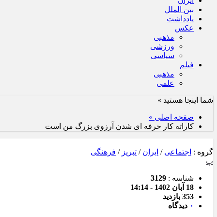
ایران
بین الملل
یادداشت
عکس
مذهبی
ورزشی
سیاسی
فیلم
مذهبی
علمی
شما اینجا هستید »
صفحه اصلی »
کاراته کار حرفه ای شدن آرزوی بزرگ من است
گروه :
اجتماعی
/
ایران
/
تبریز
/
فرهنگی
پ
شناسه :
3129
18 آبان 1402 - 14:14
353 بازدید
۰
دیدگاه