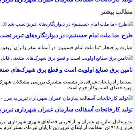
مطالب بیشتر
10 مرداد 1405
طرح «ما ملت امام حسینیم» در دیوارنگاره‌های تبریز نصب
عبارت پرافتخار "ما ملت امام حسینیم" در آستانه سفر زائران اربعین
تامین برق صنایع اولویت است و قطع برق شهرک‌های صنع
استاندار آذربایجان شرقی در نشست مشترک بررسی مشکلات شهرک‌های ص
بهبود فضای کسب‌وکار جزم است.
تولید کارخانجات آسفالت سازمان عمران شهرداری تبریز به مرز ۱۰۰ هزار تن ن
هزار و ۹۱۸ تن آسفالت از ابتدای فروردین تا پایان تیرماه، بستر لازم برای تداوم اجرای پروژه‌های عمرانی، بهسازی معابر و توسعه زیرساخت‌های شهری در سطح تبریز فراهم شده است.