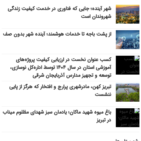
شهر آینده؛ جایی که فناوری در خدمت کیفیت زندگی
افزایش محدوده تردد خودروهای ارس‌پلاک به استان‌های شمال و
10:30
شمال‌غرب کشور
شهروندان است
رفع مشکلات اراضی فاز ۲ خاوران با جدیت دنبال می‌شود
9:27
از پشت باجه تا خدمات هوشمند؛ آینده شهر بدون صف
از پشت باجه تا خدمات هوشمند؛ آینده شهر بدون صف
9:20
کسب عنوان نخست در ارزیابی کیفیت پروژه‌های
آموزشی استان در سال ۱۴۰۴ توسط اداره‌کل نوسازی،
توسعه و تجهیز مدارس آذربایجان شرقی
تبریز کهن، مادرشهری پرارج و افتخار که هرگز از پایی
ننشست
باغ میوه شهید ماکان؛ یادمان سبز شهدای مظلوم میناب
در تبریز