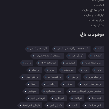
استخدام
اعلام مشکل سایت
تبلیغات در سایت
دیگر رسانه ها
پخش زنده
موضوعات داغ:
آب
آب منطقه ای آذربایجان شرقی
آذربایجان شرقی
آسفالت
آلودگی هوا
استاندار آذربایجان شرقی
امام جمعه تبریز
انتخابات
انتخابات 1402
بارش
برف
برق
بهزیستی
تبریز
ترافیک
ترافیک تبریز
تراکتور
تراکتورسازی
تراکتور سازی
تراکتورسازی ایران
جوانان
راهداری
رسانه
سازمان عمران شهرداری تبریز
سردار سلیمانی
سونگون
شب یلدا
شهادت
شهرداری
شهرداری تبریز
شهر هوشمند
شهید
شورای شهر
شورای شهر تبریز