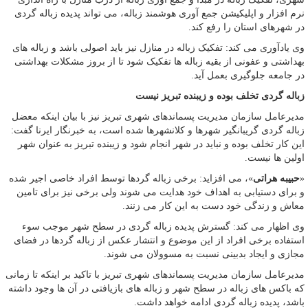
نرم افزار و اپلیکیشن جمع آوری هوشمند زباله، می تواند پدیده زباله گردی
در شهرهای استان را رفع کند.
وی یادآوری می کند: تفکیک زباله در منازل نیز باید اصولی باشد و زباله های
بهداشتی و عفونی از بقیه زباله ها تفکیک شود تا از بروز مشکلات بهداشتی
در جامعه جلوگیری بعمل آید.
زباله گردی تخلف بوده و زیبنده تبریز نیست
مدیرعامل سازمان مدیریت پسماندهای شهری تبریز نیز با بیان اینکه معضل
زباله گردی گریبانگیر شهرها و کلانشهرها شده است، به خبرنگار ایرنا گفت:
این کار تخلف بوده و نباید در شهر انجام شود و زیبنده تبریز به عنوان شهر
اولین ها نیست.
«
حبیبه هراتی
»، می افزاید: برخی زباله گردها توسط افراد خاصی اجیر شده
و برای دستیابی به اهداف خود هدایت می شوند ولی برخی نیز برای تامین
معاش و زندگی خود دست به این کار می زنند.
وی اظهار می کند: گسترش پدیده زباله گردی در سطح شهر موجب سوء
استفاده برخی افراد از این موضوع و انتشار عکس از زباله گردها در فضای
مجازی و ایجاد بدبینی نسبت به مسوولان می شوند.
مدیرعامل سازمان مدیریت پسماندهای شهری تبریز با تاکید بر اینکه تا زمانی
که باکس های زباله در سطح شهر و زباله های بازیافتی در آن ها وجود داشته
باشد، پدیده زباله گردی ادامه خواهد داشت.