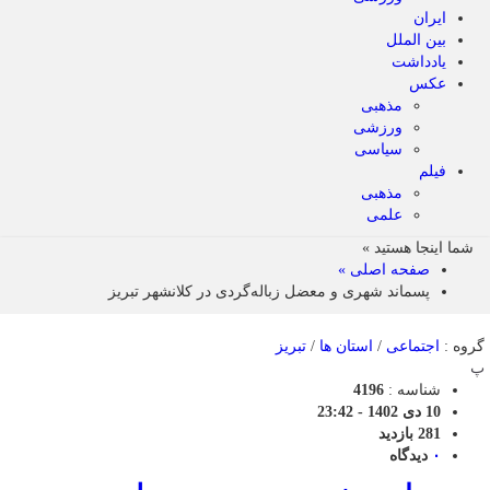
ایران
بین الملل
یادداشت
عکس
مذهبی
ورزشی
سیاسی
فیلم
مذهبی
علمی
شما اینجا هستید »
صفحه اصلی »
پسماند شهری و معضل زباله‌گردی در کلانشهر تبریز
گروه :
اجتماعی
/
استان ها
/
تبریز
پ
شناسه :
4196
10 دی 1402 - 23:42
281 بازدید
۰
دیدگاه