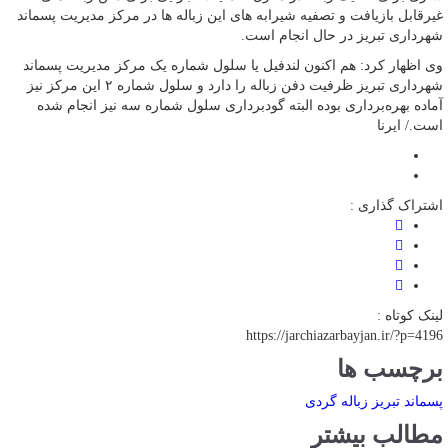
غیرقابل بازیافت و تصفیه شیرابه های این زباله ها در مرکز مدیریت پسماند
شهرداری تبریز در حال انجام است.
وی اظهار کرد: هم اکنون لندفیل یا سلول شماره یک مرکز مدیریت پسماند
شهرداری تبریز ظرفیت دفن زباله را دارد و سلول شماره ۲ این مرکز نیز
آماده بهره‌برداری بوده البته گودبرداری سلول شماره سه نیز انجام شده
است./ ایرنا
اشتراک گذاری :
لینک کوتاه :
https://jarchiazarbayjan.ir/?p=4196
برچسب ها
پسماند
تبریز
زباله گردی
مطالب بیشتر