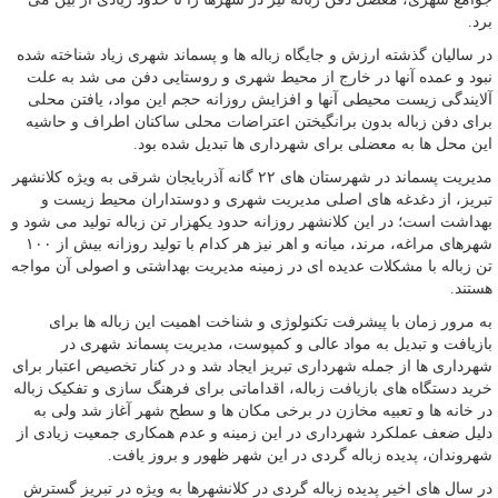
برد.
در سالیان گذشته ارزش و جایگاه زباله ها و پسماند شهری زیاد شناخته شده
نبود و عمده آنها در خارج از محیط شهری و روستایی دفن می شد به علت
آلایندگی زیست محیطی آنها و افزایش روزانه حجم این مواد، یافتن محلی
برای دفن زباله بدون برانگیختن اعتراضات محلی ساکنان اطراف و حاشیه
این محل ها به معضلی برای شهرداری ها تبدیل شده بود.
مدیریت پسماند در شهرستان های ۲۲ گانه آذربایجان شرقی به ویژه کلانشهر
تبریز، از دغدغه های اصلی مدیریت شهری و دوستداران محیط زیست و
بهداشت است؛ در این کلانشهر روزانه حدود یکهزار تن زباله تولید می شود و
شهرهای مراغه، مرند، میانه و اهر نیز هر کدام با تولید روزانه بیش از ۱۰۰
تن زباله با مشکلات عدیده ای در زمینه مدیریت بهداشتی و اصولی آن مواجه
هستند.
به مرور زمان با پیشرفت تکنولوژی و شناخت اهمیت این زباله ها برای
بازیافت و تبدیل به مواد عالی و کمپوست، مدیریت پسماند شهری در
شهرداری ها از جمله شهرداری تبریز ایجاد شد و در کنار تخصیص اعتبار برای
خرید دستگاه های بازیافت زباله، اقداماتی برای فرهنگ سازی و تفکیک زباله
در خانه ها و تعبیه مخازن در برخی مکان ها و سطح شهر آغاز شد ولی به
دلیل ضعف عملکرد شهرداری در این زمینه و عدم همکاری جمعیت زیادی از
شهروندان، پدیده زباله گردی در این شهر ظهور و بروز یافت.
در سال های اخیر پدیده زباله گردی در کلانشهرها به ویژه در تبریز گسترش