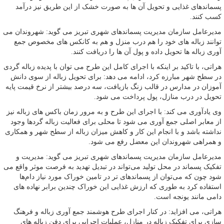
پسماندهای غذایی و تحویل آن ها به صورت خشک از این طریق نیز درآمد
کسب کنند.
مدیرعامل سازمان مدیریت پسماندهای شهری تبریز می گوید: شهروندان می
توانند زباله های خود را هم درب منزل و هم به کانکس های مخصوص جمع
آوری زباله ها تحویل داده و پول آن ها را دریافت کنند.
هراتی، با تاکید بر اینکه با اجرای کامل این طرح می توان با پدیده زباله گردی
در سطح شهر مبارزه کرد، ادامه می دهد: برای تحویل زباله از سوی دانش
آموزان در مدارس در قالب زنگ بازیافت، سه درصد بیشتر از نرخ قیمت پایه
تحویل در درب منازل، پول پرداخت می شود.
وی یادآوری می کند: با اجرای این طرح و به مرور زمان باکس های زباله نیز
از معابر اصلی جمع آوری می شود تا محلی برای فعالیت زباله گردها وجود
نداشته باشد و با انجام این کار و کاهش میزان زباله از سطح شهر و همکاری
و همراهی شهروندان این معضل رفع می شود.
مدیرعامل سازمان مدیریت پسماندهای شهری تبریز می گوید: مدیریت و
تفکیک پسماند در محل تولید می‌تواند در تبدیل تهدید به فرصت موثر واقع می
شود چون که می‌توان از پسماندهای تر در تامین خوراک مورد نیاز دام‌ها
استفاده کرد به طوری که ارزش غذایی این خوراک چندین برابر نهاده های
دامی مانند یونجه است.
هراتی، می افزاید: در کنار اجرای طرح هوشمند جمع آوری زباله و فرهنگ
سازی برای تفکیک زباله در منازل، عملیات اجرایی برای دفن زباله های