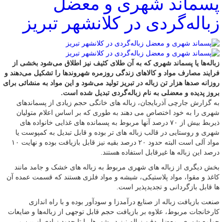
پسماند شهری و معضل
زباله‌گردی در کلانشهر تبریز
زباله‌ها یا پسماند شهری که به آن طلای کثیف نیز اطلاق می‌شود بخشی از
فرایند مصارف مواد و کالاهای زندگی روزمره شهروندها را تشکیل می‌دهند و
روزانه صدها هزار تن زباله در تبریز تولید می‌شود و این مواد به منشائی برای
بروز پدیده و معضلی به نام زباله‌گردی تبدیل شده است.
به گزارش جارچی آذربایجان، زباله های خانگی حجم زیادی از پسماندهای
شهری را به خود اختصاص می دهند به طوری که بر اساس اعلام متولیان
ذیربط بیش از ۷۰ درصد آنها مربوط به پسمانده های غذایی خانواده های
شهری و روستایی در قالب زباله های تر بوده و قابل تبدیل به کمپوست یا
مواد آلی است البته حدود ۲۰ درصد بقیه نیز قابل بازیافت بوده و نهایت ۱۰
درصد این زباله ها غیرقابل استفاده هستند.
بخش دیگری از زباله های شهری مربوط به زباله های خشک و جامد مانند
کاغذ و مقوا، مواد پلاستیکی، شیشه و مواد فلزی هستند که قسمت عمده آن
ها قابل بازگردانی و تجدیدپذیر است.
صنعت بازیافت زباله از صنایع درآمدزا و سودآور بوده و با راه اندازی
کارخانجات مربوط، علاوه بر بازیافت حجم قابل‌ توجهی از زباله‌ها و ضایعات
جوامع شهری، معضل دفن زباله نیز در شهرها را تا حدود زیادی از بین می