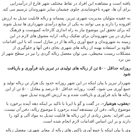
یافته است و مشاهده این افراد در نقاط مختلف شهر فارغ از درآمدزایی
برای آن ها، چهره ناخوشایندی جلوی چشمان سایر شهروندان ترسیم می کند.
به عقیده متولیان مدیریت شهری تبریز، پسماند و زباله قابلیت تبدیل به ارزش
افزوده را دارند و می توانند به یکی از منابع درآمدی شهرداری ها تبدیل شوند
که برای تحقق این موضوع نیاز به راه اندازی کارخانه کمپوست و فرهنگ
سازی در بین شهروندان برای تفکیک زباله، ارایه مشوق های لازم در این
زمینه به شهروندان و جمع آوری زباله ها از در منازل است که با این اقدامات
علاوه بر استفاده بهینه از زباله های شهری بجای دفن آنها و جلوگیری از
مشکلات زیست محیطی، می توان معضل زباله گردی را نیز در سطح شهر از
بین برد.
روزانه حداقل ۵۰۰ تن از زباله های تولیدی در تبریز باید فرآوری و بازیافت
شود
شهردار تبریز با بیان اینکه در این شهر روزانه حدود یک هزار تن زباله تولید و
جمع آوری می شود، گفت: روزانه حداقل ۵۰ درصد و معادل ۵۰۰ تن از این
زباله ها باید فرآوری و بازیافت شده و به ارزش افزوده تبدیل شود.
«
یعقوب هوشیار
»، در گفت و گو با ایرنا با تاکید بر اینکه دهه آینده برخورد با
موضوع زباله، دفن آن نیست
دهه آینده برخورد با موضوع زباله، دفن آن نیست
،
می افزاید: بخش زیادی از این زباله ها قابلیت تبدیل به مواد آلی و کود را
دارند و بر این اساس اقدامات لازم انجام شده است.
وی با بیان اینکه با جمع آوری باکس های زباله از معابر شهری، معضل زباله