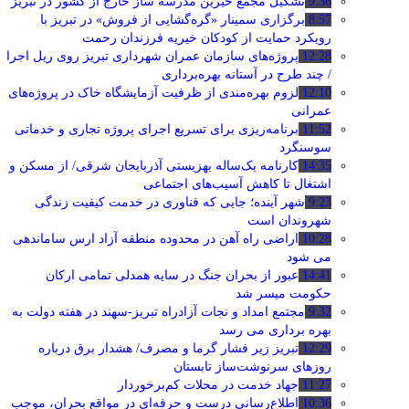
9:36
تشکیل مجمع خیرین مدرسه ‌ساز خارج از کشور در تبریز
8:57
برگزاری سمینار «گره‌گشایی از فروش» در تبریز با
رویکرد حمایت از کودکان خیریه فرزندان رحمت
12:28
پروژه‌های سازمان عمران شهرداری تبریز روی ریل اجرا
/ چند طرح در آستانه بهره‌برداری
12:10
لزوم بهره‌مندی از ظرفیت آزمایشگاه خاک در پروژه‌های
عمرانی
11:52
برنامه‌ریزی برای تسریع اجرای پروژه تجاری و خدماتی
سوسنگرد
14:35
کارنامه یک‌ساله بهزیستی آذربایجان شرقی/ از مسکن و
اشتغال تا کاهش آسیب‌های اجتماعی
9:23
شهر آینده؛ جایی که فناوری در خدمت کیفیت زندگی
شهروندان است
10:28
اراضی راه آهن در محدوده منطقه آزاد ارس ساماندهی
می شود
14:41
عبور از بحران جنگ در سایه همدلی تمامی ارکان
حکومت میسر شد
9:32
مجتمع امداد و نجات آزادراه تبریز-سهند در هفته دولت به
بهره ‌برداری می‌ رسد
12:29
تبریز زیر فشار گرما و مصرف/ هشدار برق درباره
روزهای سرنوشت‌ساز تابستان
11:27
جهاد خدمت در محلات کم‌برخوردار
10:36
اطلاع‌رسانی درست و حرفه‌ای در مواقع بحران، موجب