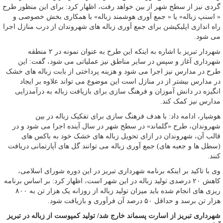
گردی نیز از سطح شهر از بین خواهد رفت، اظهار کرد: برای این منظور طرح
« اسنپ زباله» یا « جمع آوری هوشمند زباله» با همکاری بخش خصوصی و
راه اندازی اپلیکیشن برای جمع آوری زباله های شهروندان از درب منازل اجرا
می شود.
شهردار تبریز با اشاره به اینکه این طرح به عنوان نمونه در ۲ منطقه
شهرداری آغاز و سپس در سایر مناطق نیز عملیاتی می شود، گفت: این
طرح در مدارس نیز اجرا می شود و هزینه پرداختی از بابت زباله های خشک
در مدارس بیشتر از در منازل است این موضوع می تواند علاوه بر ایجاد
انگیزه در دانش آموزان و فرهنگ سازی برای بازیافت زباله به درآمدزایی
مدارس نیز کمک کند.
هوشیار، ادامه داد: با هدف فرهنگ سازی برای تفکیک زباله در بین
شهروندان، طرح «گلماند» در سطح شهر در سال آینده اجرا می شود و در
قالب آن، شهروندان در ازای تحویل زباله های خشک خود به باکس های
(سطل ها و جعبه های) جمع آوری زباله می توانند گل های آپارتمانی دریافت
کنند.
وی با تاکید بر اینکه برنامه شهرداری تبریز در این دوره شورای اسلامی،
کاهش ۲۰ درصدی تولید زباله در این شهر است، اظهار کرد: بر اساس برنامه
ریزی های انجام شده باید میزان تولید زباله از روزانه یک هزار تن به ۸۰۰
هزار تن برسد و حداقل ۵۰ درصد آن فرآوری و بازیافت شود.
شهرداری تبریز از اسارت پسماند خارج شد/ تولید کمپوست از زباله در تبریز