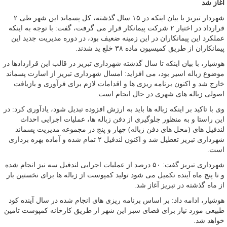
آغاز شد
شهردار تبریز با بیان اینکه در ۱۵ سال گذشته، کل پسماند این شهر طی ۲
قرارداد در اختیار ۲ شرکت پیمانکار قرار می گرفت، گفت: با توجه به اینکه
عملکرد این پیمانکاران در این زمینه ضعیف بود، در دوره مدیریت جدید این
پیمانکاران از طریق کمیسیون ماده ۳۸ خلع ید شدند.
هوشیار، با بیان اینکه تا سال گذشته شهرداری تبریز در قالب این قراردادها در
موضوع زباله اسیر بود، می افزاید: امسال شهرداری تبریز از اسارت پسماند
خارج شد و اکنون برنامه ریزی ها و اقدامات لازم برای فرآوری و بازیافت
اصولی زباله های شهری در حال انجام است.
وی با تاکید بر اینکه زباله ها باید به ارزش افزوده تبدیل شود، یادآوری کرد: در
این راستا و به منظور جلوگیری از دفن زباله ها، عملیات اجرایی احداث
لندفیل های (محل های دفن زباله) چهار و پنج در مجموعه مدیریت پسماند
شهرداری تبریز تعطیل شد و اکنون لندفیل ۲ تمام شده و آماده بهره برداری
است.
شهرداری تبریز گفت: ۵۰ درصد از عملیات اجرایی لندفیل سه نیز انجام شده
و تا پنج ماه آینده تکمیل می شود تولید کمپوست از زباله ها برای نخستین بار
از ماه گذشته در تبریز آغاز شد.
هوشیار، ادامه داد: بر اساس برنامه ریزی های انجام شده در سال آینده کود
طبیعی مورد نیاز برای فضای سبز این شهر از طریق کارخانه کمپوست تامین
خواهد شد.