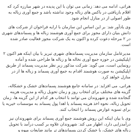
هراتی، ادامه می دهد: زمانی می توان با این پدیده در شهر مبارزه کرد که
اقلام بازیافتی در باکس های زباله وجود نداشته باشد و جمع آوری زباله به
طور اصولی از در منازل انجام شود.
وی یادآور شد: بر این اساس این سازمان با ارایه فراخوان از شرکت های
دانش بنیان دارای مجوز برای جمع آوری هوشمند زباله ها و پسماندهای شهری
در ۲ مرحله دعوت کرده و اکنون به یک شرکت مجوز فعالیت صادر شده
است.
مدیرعامل سازمان مدیریت پسماندهای شهری تبریز با بیان اینکه هم اکنون ۲
اپلیکیشن در حوزه جمع آوری نخاله ها و زباله ها طراحی شده و آماده
رونمایی است، می گوید: شرکت مذکور زیر نظر مدیریت پسماند از طریق
اپلیکیشن به صورت هوشمند اقدام به جمع آوری پسماند و زباله ها از در
منازل خواهد کرد.
هراتی، می افزاید: در سامانه جامع هوشمند پسماندهای خشک و خشکاله،
گزینه های مختلف برای انتخاب روز و زمان تحویل زباله و مدیریت هزینه
گنجانده شده و شهروندان می توانند با انتخاب هر کدام از این گزینه ها، زمان
تحویل زباله، نحوه اخذ هزینه پسماند یا اهدا پول پسماند به موسسات خیریه یا
برای تسویه عوارض پسماند را انتخاب کنند.
وی با بیان اینکه این روش هوشمند جمع آوری پسماند برای شهروندان نیز
درآمدزایی دارد، اظهار می کند: شهروندان علاوه بر کسب درآمد با تحویل
زباله های خشک، با خشک کردن پسماندهای تر مانند ضایعات میوه و