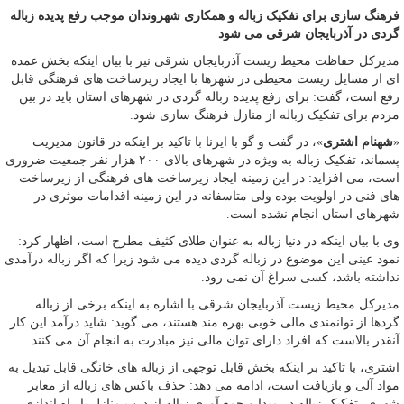
فرهنگ سازی برای تفکیک زباله و همکاری شهروندان موجب رفع پدیده زباله
گردی در آذربایجان شرقی می شود
مدیرکل حفاظت محیط زیست آذربایجان شرقی نیز با بیان اینکه بخش عمده
ای از مسایل زیست محیطی در شهرها با ایجاد زیرساخت های فرهنگی قابل
رفع است، گفت: برای رفع پدیده زباله گردی در شهرهای استان باید در بین
مردم برای تفکیک زباله از منازل فرهنگ سازی شود.
«
شهنام اشتری
»، در گفت و گو با ایرنا با تاکید بر اینکه در قانون مدیریت
پسماند، تفکیک زباله به ویژه در شهرهای بالای ۲۰۰ هزار نفر جمعیت ضروری
است، می افزاید: در این زمینه ایجاد زیرساخت های فرهنگی از زیرساخت
های فنی در اولویت بوده ولی متاسفانه در این زمینه اقدامات موثری در
شهرهای استان انجام نشده است.
وی با بیان اینکه در دنیا زباله به عنوان طلای کثیف مطرح است، اظهار کرد:
نمود عینی این موضوع در زباله گردی دیده می شود زیرا که اگر زباله درآمدی
نداشته باشد، کسی سراغ آن نمی رود.
مدیرکل محیط زیست آذربایجان شرقی با اشاره به اینکه برخی از زباله
گردها از توانمندی مالی خوبی بهره مند هستند، می گوید: شاید درآمد این کار
آنقدر بالاست که افراد دارای توان مالی نیز مبادرت به انجام آن می کنند.
اشتری، با تاکید بر اینکه بخش قابل توجهی از زباله های خانگی قابل تبدیل به
مواد آلی و بازیافت است، ادامه می دهد: حذف باکس های زباله از معابر
شهری، تفکیک زباله در مبدا و جمع آوری زباله از درب منازل با راه اندازی