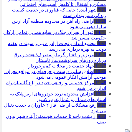
مسکن و اشتغال تا کاهش آسیب‌های اجتماعی
9:23
شهر آینده؛ جایی که فناوری در خدمت کیفیت
زندگی شهروندان است
10:28
اراضی راه آهن در محدوده منطقه آزاد ارس
ساماندهی می شود
14:41
عبور از بحران جنگ در سایه همدلی تمامی ارکان
حکومت میسر شد
9:32
مجتمع امداد و نجات آزادراه تبریز-سهند در هفته
دولت به بهره ‌برداری می‌ رسد
12:29
تبریز زیر فشار گرما و مصرف/ هشدار برق
درباره روزهای سرنوشت‌ساز تابستان
11:27
جهاد خدمت در محلات کم‌برخوردار
10:36
اطلاع‌رسانی درست و حرفه‌ای در مواقع بحران،
موجب آرامش افکار عمومی می‌شود
11:48
مرکز خدماتی و رفاهی جدید در باغ گلستان راه
اندازی می شود
10:30
افزایش محدوده تردد خودروهای ارس‌پلاک به
استان‌های شمال و شمال‌غرب کشور
9:27
رفع مشکلات اراضی فاز ۲ خاوران با جدیت دنبال
می‌شود
9:20
از پشت باجه تا خدمات هوشمند؛ آینده شهر بدون
صف