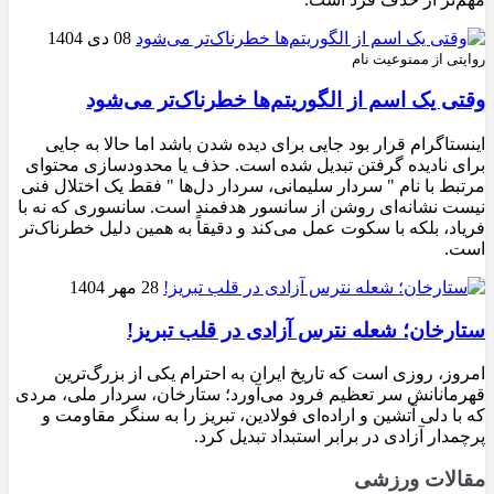
08 دی 1404
روایتی از ممنوعیت نام
وقتی یک اسم از الگوریتم‌ها خطرناک‌تر می‌شود
اینستاگرام قرار بود جایی برای دیده شدن باشد اما حالا به جایی
برای نادیده گرفتن تبدیل شده است. حذف یا محدودسازی محتوای
مرتبط با نام " سردار سلیمانی، سردار دل‌ها " فقط یک اختلال فنی
نیست نشانه‌ای روشن از سانسور هدفمند است. سانسوری که نه با
فریاد، بلکه با سکوت عمل می‌کند و دقیقاً به همین دلیل خطرناک‌تر
است.
28 مهر 1404
ستارخان؛ شعله نترس آزادی در قلب تبریز!
امروز، روزی است که تاریخ ایران به احترام یکی از بزرگ‌ترین
قهرمانانش سر تعظیم فرود می‌آورد؛ ستارخان، سردار ملی، مردی
که با دلی آتشین و اراده‌ای فولادین، تبریز را به سنگر مقاومت و
پرچمدار آزادی در برابر استبداد تبدیل کرد.
مقالات ورزشی