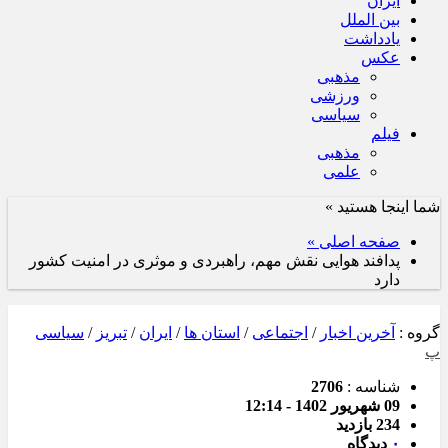
ایران
بین الملل
یادداشت
عکس
مذهبی
ورزشی
سیاسی
فیلم
مذهبی
علمی
شما اینجا هستید »
صفحه اصلی »
پدافند هوایی نقش مهم، راهبردی و موثری در امنیت کشور
دارد
گروه :
آخرین اخبار
/
اجتماعی
/
استان ها
/
ایران
/
تبریز
/
سیاسی
پ
شناسه :
2706
09 شهریور 1402 - 12:14
234 بازدید
۰
دیدگاه