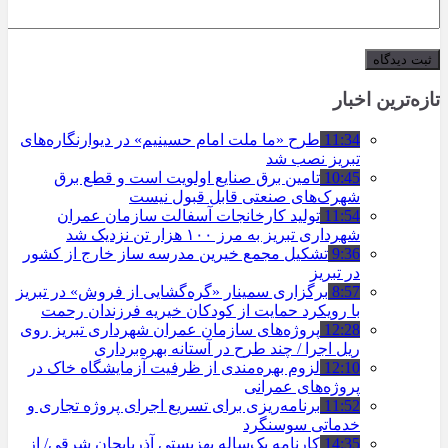
تازه‌ترین اخبار
11:34
طرح «ما ملت امام حسینیم» در دیوارنگاره‌های
تبریز نصب شد
10:45
تامین برق صنایع اولویت است و قطع برق
شهرک‌های صنعتی قابل قبول نیست
11:54
تولید کارخانجات آسفالت سازمان عمران
شهرداری تبریز به مرز ۱۰۰ هزار تن نزدیک شد
9:36
تشکیل مجمع خیرین مدرسه ‌ساز خارج از کشور
در تبریز
8:57
برگزاری سمینار «گره‌گشایی از فروش» در تبریز
با رویکرد حمایت از کودکان خیریه فرزندان رحمت
12:28
پروژه‌های سازمان عمران شهرداری تبریز روی
ریل اجرا / چند طرح در آستانه بهره‌برداری
12:10
لزوم بهره‌مندی از ظرفیت آزمایشگاه خاک در
پروژه‌های عمرانی
11:52
برنامه‌ریزی برای تسریع اجرای پروژه تجاری و
خدماتی سوسنگرد
14:35
کارنامه یک‌ساله بهزیستی آذربایجان شرقی/ از