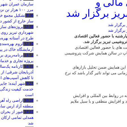
مالی و
سازمان عمران شهردا
یز برگزار شد
مرز ۱۰۰ هزار تن نزدیک شد
9:36
تشکیل مجمع خی
‌ساز خارج از کشور در
12:28
پروژه‌های ساز
شهرداری تبریز روی ر
شنبه با حضور فعالین اقتصادی
طرح در آستانه بهره‌ب
روشیمی تبریز برگزار شد.
12:10
لزوم بهره‌مند
ت های با حضور فعالین اقتصادی
آزمایشگاه خاک در پر
شاپ در سالن همایش شرکت پتروشیمی
11:52
برنامه‌ریزی بر
پروژه تجاری و خدما
14:35
کارنامه یک‌سا
 این همایش ضمن تحلیل بازارهای
آذربایجان شرقی/ از
ی می تواند تاثیر گذار باشد که نرخ
تا کاهش آسیب‌های ا
9:23
شهر آینده؛ جایی
خدمت کیفیت زندگی 
است
 در روابط بین المللی و افزایش
10:28
اراضی راه آهن
و افزایش منطقی و با سیل ملایم
منطقه آزاد ارس سا
14:41
عبور از بحران
همدلی تمامی ارکان
شد