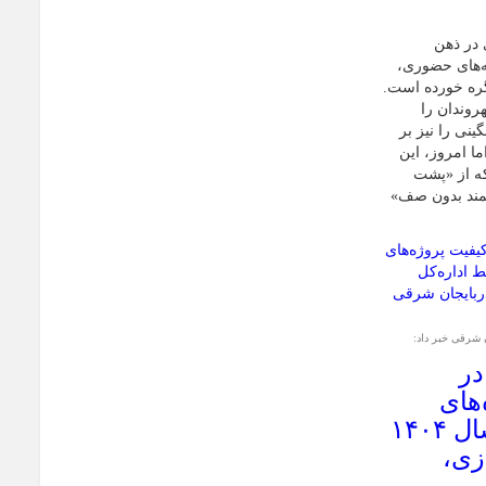
 در ذهن
ه‌های حضوری،
ره خورده است.
هروندان را
نی را نیز بر
 امروز، این
که از «پشت
مند بدون صف»
 شرقی خبر داد:
ر
‌های
آموزشی استان در سال ۱۴۰۴
زی،
رس