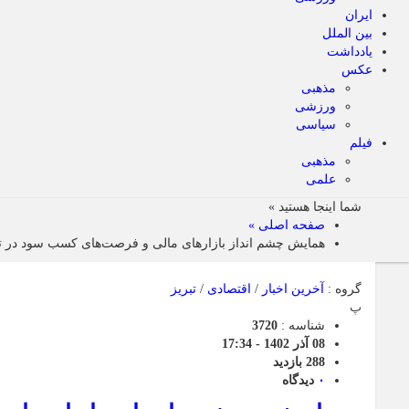
ایران
بین الملل
یادداشت
عکس
مذهبی
ورزشی
سیاسی
فیلم
مذهبی
علمی
شما اینجا هستید »
صفحه اصلی »
همایش چشم انداز بازارهای مالی و فرصت‌های کسب سود در تب
گروه :
آخرین اخبار
/
اقتصادی
/
تبریز
پ
شناسه :
3720
08 آذر 1402 - 17:34
288 بازدید
۰
دیدگاه