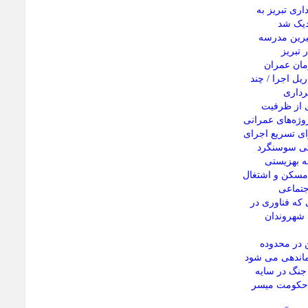
ری تبریز به
رین مدرسه
 تبریز
مان عمران
یل اجرا / چند
رداری
ی از ظرفیت
وژه‌های عمرانی
ای تسریع اجرای
تی سوسنگرد
له بهزیستی
 مسکن و اشتغال
جتماعی
 که فناوری در
شهروندان
 در محدوده
ماندهی می شود
 جنگ در سایه
 حکومت میسر