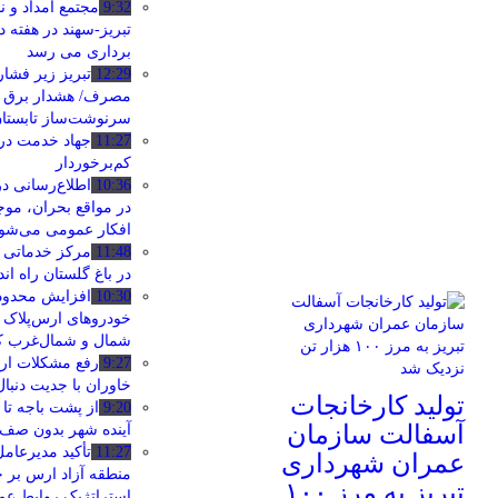
9:32
مجتمع امداد و ن
تبریز-سهند در هفته د
‌برداری می‌ رسد
12:29
تبریز زیر فشار
مصرف/ هشدار برق د
سرنوشت‌ساز تابستا
11:27
جهاد خدمت در
کم‌برخوردار
10:36
اطلاع‌رسانی د
در مواقع بحران، م
افکار عمومی می‌شو
11:48
مرکز خدماتی و
در باغ گلستان راه ا
10:30
افزایش محدوده
خودروهای ارس‌پلاک ب
شمال و شمال‌غرب 
9:27
خاوران با جدیت دنبا
تولید کارخانجات
9:20
از پشت باجه تا
آسفالت سازمان
آینده شهر بدون صف
11:27
تأکید مدیرعام
عمران شهرداری
منطقه آزاد ارس بر ج
تبریز به مرز ۱۰۰
استراتژیک روابط ع