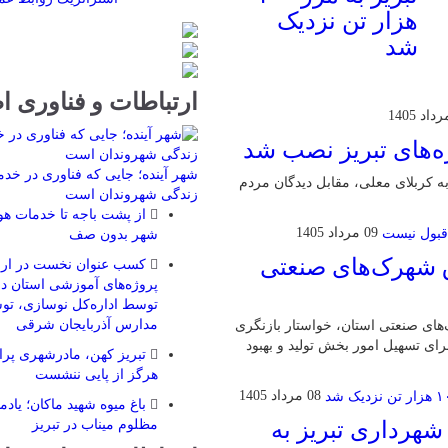
هزار تن نزدیک
شد
ارتباطات و فناوری ا
ه‌های تبریز نصب شد
شهر آینده؛ جایی که فناوری در خد
به کربلای معلی، مقابل دیدگان مردم
زندگی شهروندان است
از پشت باجه تا خدمات هوش
09 مرداد 1405
شهر بدون صف
ق شهرک‌های صنعتی
کسب عنوان نخست در ارزی
توسط اداره‌کل نوسازی، توس
مدارس آذربایجان شرقی
ی صنعتی استان، خواستار بازنگری
رای تسهیل امور بخش تولید و بهبود
تبریز کهن، مادرشهری پرار
هرگز از پایی ننشست
08 مرداد 1405
باغ میوه شهید ماکان؛ یاد
شهرداری تبریز به
مظلوم میناب در تبریز