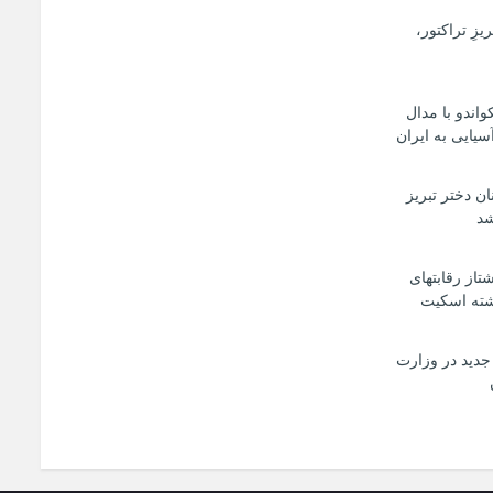
یزِ تراکتور،
اندو با مدال
سیایی به ایران
ان دختر تبریز
شد
شتاز رقابتهای
شته اسکیت
جدید در وزارت