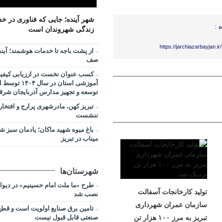
بحران، موجب آرامش افکار عمومی 
شهر آینده؛ جایی که فناوری در خ
مرکز خدماتی و رفاهی جدید د
11:48
 :
زندگی شهروندان است
راه اندازی می شود
افزایش محدوده تردد خودروه
10:30
https://jarchiazarbayjan.i
از پشت باجه تا خدمات هوشمند؛ آین
استان‌های شمال و شمال‌غرب کشور
صف
رفع مشکل
9:27
کسب عنوان نخست در ارزیابی کیفیت
دنبال می‌شود
آموزشی استان در
توسعه و تجهیز مدارس آذربایجان شرق
از پشت باجه تا خدمات هوشمن
9:20
بدون صف
تبریز کهن، مادرشهری پرارج و افتخار 
ننشست
تأکید مدیرعامل سازمان منط
11:27
جایگاه استراتژیک روابط عمومی
باغ میوه شهید ماکان؛ یادمان سبز 
میناب در تبریز
شهرستان‌ها
طرح «ما ملت امام حسینیم» در دیوارن
تولید کارخانجات آسفالت
نصب شد
سازمان عمران شهرداری
تامین برق صنایع اولویت است و قط
صنعتی قابل قبول نیست
تبریز به مرز ۱۰۰ هزار تن