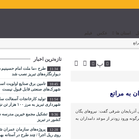
ل
استان ها
عکس
فیلم
اتع
تازه‌ترین اخبار
پ
طرح «ما ملت امام حسینیم» 
11:34
دیوارنگاره‌های تبریز نصب شد
تامین برق صنایع اولویت اس
10:45
شهرک‌های صنعتی قابل قبول نیست
ن به مراتع
تولید کارخانجات آسفالت س
11:54
شهرداری تبریز به مرز ۱۰۰ هزار تن نزدیک شد
ی آذربایجان شرقی گفت: نیروهای یگان
تشکیل مجمع خیرین مدرسه ‌سا
9:36
ونه ورود زودتر از موعد دامداران به
کشور در تبریز
پروژه‌های سازمان عمران شه
12:28
روی ریل اجرا / چند طرح در آستانه بهر