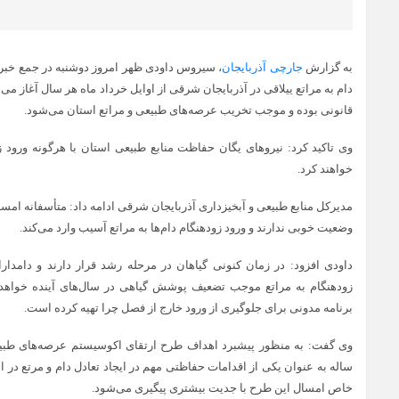
به گزارش
جارچی آذربایجان
، سیروس داودی ظهر امروز دوشنبه در جمع خبرنگا
دام به مراتع ییلاقی در آذربایجان شرقی از اوایل خرداد ماه هر سال آغاز می‌
قانونی بوده و موجب تخریب عرصه‌های طبیعی و مراتع استان می‌شود.
وی تاکید کرد: نیروهای یگان حفاظت منابع طبیعی استان با هرگونه ورود ز
خواهند کرد.
مدیرکل منابع طبیعی و آبخیزداری آذربایجان شرقی ادامه داد: متأسفانه امسا
وضعیت خوبی ندارند و ورود زودهنگام دام‌ها به مراتع آسیب وارد می‌کند.
داودی افزود: در زمان کنونی گیاهان در مرحله رشد قرار دارند و دامدارا
زودهنگام به مراتع موجب تضعیف پوشش گیاهی در سال‌های آینده خواهد 
برنامه مدونی برای جلوگیری از ورود خارج از فصل چرا تهیه کرده است.
وی گفت: به منظور پیشبرد اهداف طرح ارتقای اکوسیستم عرصه‌های طبیع
ساله به عنوان یکی از اقدامات حفاظتی مهم در ایجاد تعادل دام و مرتع در 
خاص امسال این طرح با جدیت بیشتری پیگیری می‌شود.