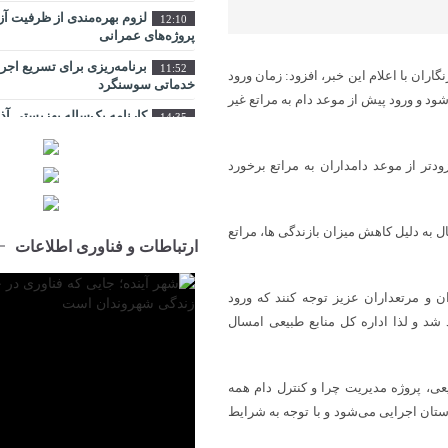
لزوم بهره‌مندی از ظرفیت آ
12:10
پروژه‌های عمرانی
برنامه‌ریزی برای تسریع اجر
11:52
ران با اعلام این خبر، افزود: زمان ورود
خدماتی سوسنگرد
شود و ورود پیش از موعد دام به مراتع غیر
کارنامه یک‌ساله بهزیستی آ
14:35
از مسکن و اشتغال تا کاهش آسیب‌ها
شهر آینده؛ جایی که فناوری 
ودتر از موعد دامداران به مراتع برخورد
9:23
زندگی شهروندان است
اراضی راه آهن در محدوده م
10:28
ل به دلیل کاهش میزان بازندگی ها، مراتع
ساماندهی می شود
ارتباطات و فناوری اطلاعات
عبور از بحران جنگ در سایه
14:41
ارکان حکومت میسر شد
ن و مرتعداران عزیز توجه کنند که ورود
مجتمع امداد و نجات آزادراه ت
9:32
شد و لذا اداره کل منابع طبیعی امسال
هفته دولت به بهره ‌برداری می‌ رسد
تبریز زیر فشار گرما و مصر
12:29
درباره روزهای سرنوشت‌ساز تابستان
ی، پروژه مدیریت چرا و کنترل دام همه
جهاد خدمت در محلات کم‌برخ
استان اجرایی می‌شود و با توجه به شرایط
11:27
اطلاع‌رسانی درست و حرفه‌ا
10:36