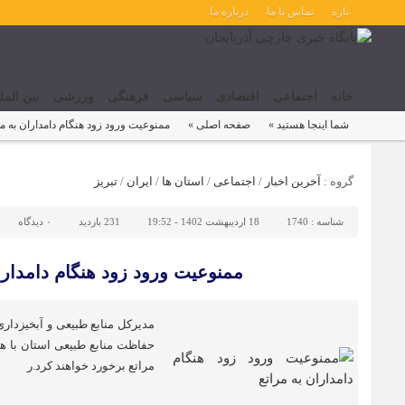
تازه
تماس با ما
درباره ما
خانه
اجتماعی
اقتصادی
سیاسی
فرهنگی
ورزشی
بین المل
شما اینجا هستید »
صفحه اصلی »
ممنوعیت ورود زود هنگام دامداران به مر
گروه :
آخرین اخبار
/
اجتماعی
/
استان ها
/
ایران
/
تبریز
شناسه :
1740
18 اردیبهشت 1402 - 19:52
231 بازدید
۰
دیدگاه
ممنوعیت ورود زود هنگام دامدارا
مدیرکل منابع طبیعی و آبخیزدار
حفاظت منابع طبیعی استان با هرگ
مراتع برخورد خواهند کرد.ر