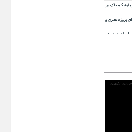
زمایشگاه خاک در
ای پروژه تجاری و
ذربایجان شرقی/
ی اجتماعی
در خدمت کیفیت
نطقه آزاد ارس
 همدلی تمامی
بریز-سهند در
ف/ هشدار برق
وردار
ی در مواقع