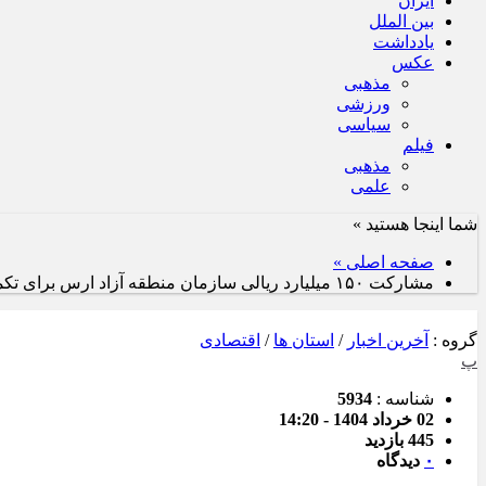
ایران
بین الملل
یادداشت
عکس
مذهبی
ورزشی
سیاسی
فیلم
مذهبی
علمی
شما اینجا هستید »
صفحه اصلی »
مشارکت ۱۵۰ میلیارد ریالی سازمان منطقه آزاد ارس برای تکمیل شبکه فاضلاب هادیشهر
گروه :
آخرین اخبار
/
استان ها
/
اقتصادی
پ
شناسه :
5934
02 خرداد 1404 - 14:20
445 بازدید
۰
دیدگاه