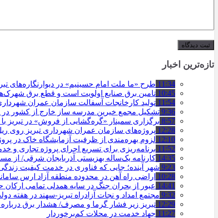
تازه‌ترین اخبار
11:34
طرح «ما ملت امام حسینیم» در دیوارنگاره‌های تب
10:45
تامین برق صنایع اولویت است و قطع برق شهرک‌ه
11:54
تولید کارخانجات آسفالت سازمان عمران شهرداری تبریز به مرز ۱۰۰
9:36
تشکیل مجمع خیرین مدرسه ‌ساز خارج از کشور در ت
8:57
برگزاری سمینار «گره‌گشایی از فروش» در تبریز با
12:28
پروژه‌های سازمان عمران شهرداری تبریز روی ریل ا
12:10
لزوم بهره‌مندی از ظرفیت آزمایشگاه خاک در پروژ
11:52
برنامه‌ریزی برای تسریع اجرای پروژه تجاری و خد
14:35
کارنامه یک‌ساله بهزیستی آذربایجان شرقی/ از مس
9:23
شهر آینده؛ جایی که فناوری در خدمت کیفیت زندگ
10:28
اراضی راه آهن در محدوده منطقه آزاد ارس ساما
14:41
عبور از بحران جنگ در سایه همدلی تمامی ارکان
9:32
مجتمع امداد و نجات آزادراه تبریز-سهند در هفته دول
12:29
تبریز زیر فشار گرما و مصرف/ هشدار برق درباره
11:27
جهاد خدمت در محلات کم‌برخوردار