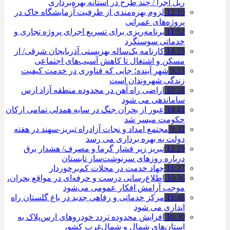
ریل اجرا / چند طرح در آستانه بهره‌برداری
12:10
لزوم بهره‌مندی از ظرفیت آزمایشگاه خاک در
پروژه‌های عمرانی
11:52
برنامه‌ریزی برای تسریع اجرای پروژه تجاری و
خدماتی سوسنگرد
14:35
کارنامه یک‌ساله بهزیستی آذربایجان شرقی/ از
مسکن و اشتغال تا کاهش آسیب‌های اجتماعی
9:23
شهر آینده؛ جایی که فناوری در خدمت کیفیت
زندگی شهروندان است
10:28
اراضی راه آهن در محدوده منطقه آزاد ارس
ساماندهی می شود
14:41
عبور از بحران جنگ در سایه همدلی تمامی ارکان
حکومت میسر شد
9:32
مجتمع امداد و نجات آزادراه تبریز-سهند در هفته
دولت به بهره ‌برداری می‌ رسد
12:29
تبریز زیر فشار گرما و مصرف/ هشدار برق
درباره روزهای سرنوشت‌ساز تابستان
11:27
جهاد خدمت در محلات کم‌برخوردار
10:36
اطلاع‌رسانی درست و حرفه‌ای در مواقع بحران،
موجب آرامش افکار عمومی می‌شود
11:48
مرکز خدماتی و رفاهی جدید در باغ گلستان راه
اندازی می شود
10:30
افزایش محدوده تردد خودروهای ارس‌پلاک به
استان‌های شمال و شمال‌غرب کشور