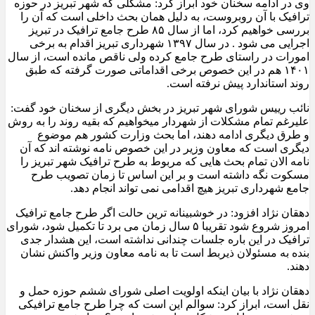
وی در ادامه سخنان خود ابراز کرد: مشکلی که شهر تبریز در حوزه
ترافیک با آن روبروست، به دلیل همان بحث داخلی است که آن را
بررسی خواهیم کرد، اما از سال ۸۵ طرح جامع ترافیک در تبریز
اجرایی می شود . در سال ۱۳۹۷ شهرداری تبریز اقدام به برخی
امورات در راستای طرح جامع کرده ولی ناقص مانده است، از سال
۱۴۰۱ هم در این خصوص برخی اقداماتی صورت گرفته که طبق
روند استاندارد پیش نرفته است.
نائب رییس شورای شهر تبریز در بخش دیگری از سخنان خود گفت:
علیرغم تمام مشکلات از شهردار میخواهیم که بقیه روند را به روش
و طرق دیگری ادامه دهند، اما بحث وزارت کشور هم موضوع
دیگری است که معاون وزیر در این خصوص نامه نوشته اند که آن
نامه الان تمام بحث هایی که مربوط به طرح ترافیک شهر تبریز را
مسکوت نگه داشته است و بر این اساس تا زمان تصویب طرح
جامع شهرداری تبریز هیچ اقدامی نمی تواند انجام دهد.
دهقان نژاد افزود: در خوشبینانه ترین حالت اگر طرح جامع ترافیک
امروز شروع شود تقریبا ۵ سال زمان می برد تا تکمیل شود، شورای
ترافیک در این باره جلسات چندانی نداشته است، این هشدار جدی
بنده به مسئولان ذیربط است تا به نامه معاون وزیر واکنش نشان
دهند.
دهقان نژاد با بیان اینکه اولویت اصلی شورای ششم حوزه حمل و
نقل است، ابراز کرد: سوالم این است که چرا طرح جامع ترافیکی