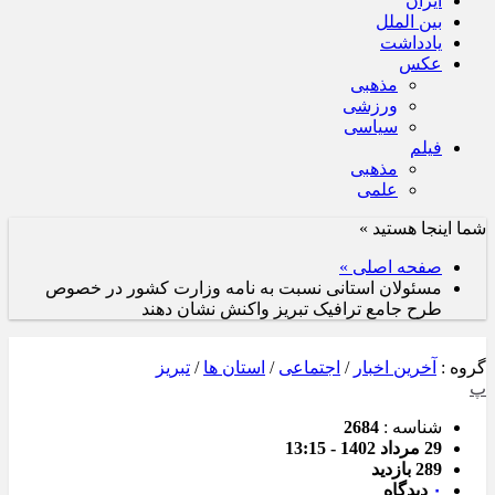
ایران
بین الملل
یادداشت
عکس
مذهبی
ورزشی
سیاسی
فیلم
مذهبی
علمی
شما اینجا هستید »
صفحه اصلی »
مسئولان استانی نسبت به نامه وزارت کشور در خصوص
طرح جامع ترافیک تبریز واکنش نشان دهند
گروه :
آخرین اخبار
/
اجتماعی
/
استان ها
/
تبریز
پ
شناسه :
2684
29 مرداد 1402 - 13:15
289 بازدید
۰
دیدگاه