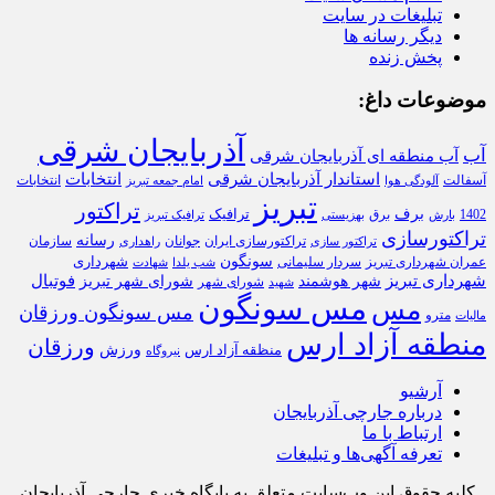
تبلیغات در سایت
دیگر رسانه ها
پخش زنده
موضوعات داغ:
آذربایجان شرقی
آب
آب منطقه ای آذربایجان شرقی
استاندار آذربایجان شرقی
انتخابات
آسفالت
انتخابات
آلودگی هوا
امام جمعه تبریز
تبریز
تراکتور
برف
ترافیک
1402
برق
بارش
بهزیستی
ترافیک تبریز
تراکتورسازی
رسانه
تراکتورسازی ایران
سازمان
جوانان
تراکتور سازی
راهداری
سونگون
شهرداری
عمران شهرداری تبریز
سردار سلیمانی
شب یلدا
شهادت
شهرداری تبریز
فوتبال
شهر هوشمند
شورای شهر تبریز
شورای شهر
شهید
مس سونگون
مس
مس سونگون ورزقان
مترو
مالیات
منطقه آزاد ارس
ورزقان
ورزش
منظقه آزاد ارس
نیروگاه
آرشیو
درباره جارچی آذربایجان
ارتباط با ما
تعرفه آگهی‌ها و تبلیغات
کلیه حقوق این وب‌سایت متعلق به پایگاه خبری جارچی آذربایجان