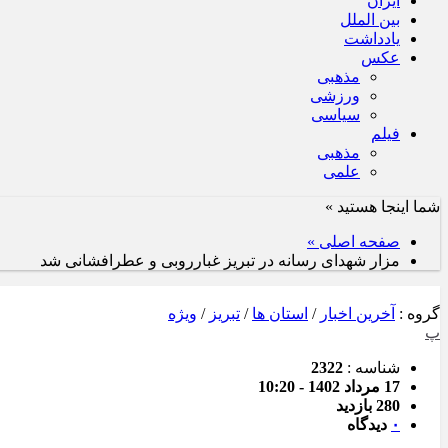
ایران
بین الملل
یادداشت
عکس
مذهبی
ورزشی
سیاسی
فیلم
مذهبی
علمی
شما اینجا هستید »
صفحه اصلی »
مزار شهدای رسانه در تبریز غبارروبی و عطرافشانی شد
گروه :
آخرین اخبار
/
استان ها
/
تبریز
/
ویژه
پ
شناسه :
2322
17 مرداد 1402 - 10:20
280 بازدید
۰
دیدگاه