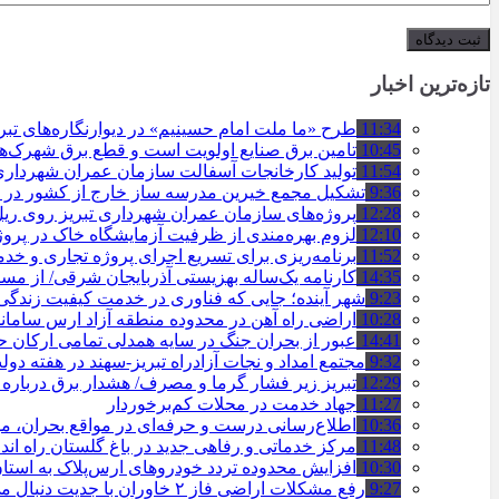
تازه‌ترین اخبار
11:34
طرح «ما ملت امام حسینیم» در دیوارنگاره‌های تب
10:45
تامین برق صنایع اولویت است و قطع برق شهرک‌ه
11:54
تولید کارخانجات آسفالت سازمان عمران شهرداری تبریز به مرز ۱۰۰
9:36
تشکیل مجمع خیرین مدرسه ‌ساز خارج از کشور در ت
12:28
پروژه‌های سازمان عمران شهرداری تبریز روی ریل ا
12:10
لزوم بهره‌مندی از ظرفیت آزمایشگاه خاک در پروژ
11:52
برنامه‌ریزی برای تسریع اجرای پروژه تجاری و خد
14:35
کارنامه یک‌ساله بهزیستی آذربایجان شرقی/ از مس
9:23
شهر آینده؛ جایی که فناوری در خدمت کیفیت زندگ
10:28
اراضی راه آهن در محدوده منطقه آزاد ارس ساما
14:41
عبور از بحران جنگ در سایه همدلی تمامی ارکان
9:32
مجتمع امداد و نجات آزادراه تبریز-سهند در هفته دول
12:29
تبریز زیر فشار گرما و مصرف/ هشدار برق درباره
11:27
جهاد خدمت در محلات کم‌برخوردار
10:36
اطلاع‌رسانی درست و حرفه‌ای در مواقع بحران، 
11:48
مرکز خدماتی و رفاهی جدید در باغ گلستان راه ان
10:30
افزایش محدوده تردد خودروهای ارس‌پلاک به است
9:27
رفع مشکلات اراضی فاز ۲ خاوران با جدیت دنبال می‌شود