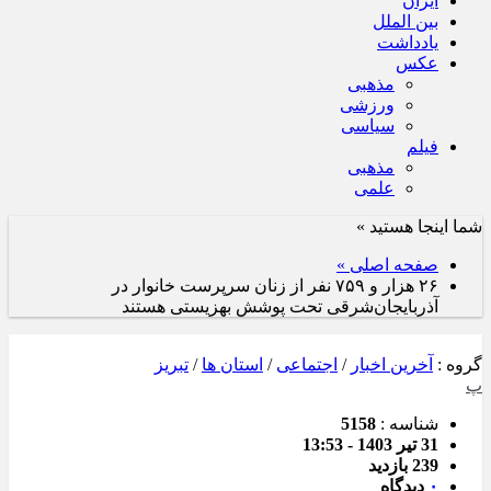
ایران
بین الملل
یادداشت
عکس
مذهبی
ورزشی
سیاسی
فیلم
مذهبی
علمی
شما اینجا هستید »
صفحه اصلی »
۲۶ هزار و ۷۵۹ نفر از زنان سرپرست خانوار در
آذربایجان‌شرقی تحت پوشش بهزیستی هستند
گروه :
آخرین اخبار
/
اجتماعی
/
استان ها
/
تبریز
پ
شناسه :
5158
31 تیر 1403 - 13:53
239 بازدید
۰
دیدگاه