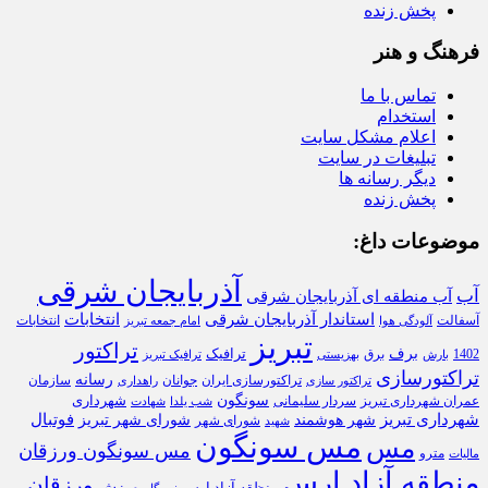
پخش زنده
فرهنگ و هنر
تماس با ما
استخدام
اعلام مشکل سایت
تبلیغات در سایت
دیگر رسانه ها
پخش زنده
موضوعات داغ:
آذربایجان شرقی
آب
آب منطقه ای آذربایجان شرقی
استاندار آذربایجان شرقی
انتخابات
آسفالت
انتخابات
آلودگی هوا
امام جمعه تبریز
تبریز
تراکتور
برف
ترافیک
1402
برق
بارش
بهزیستی
ترافیک تبریز
تراکتورسازی
رسانه
تراکتورسازی ایران
سازمان
جوانان
تراکتور سازی
راهداری
سونگون
شهرداری
عمران شهرداری تبریز
سردار سلیمانی
شب یلدا
شهادت
شهرداری تبریز
فوتبال
شهر هوشمند
شورای شهر تبریز
شورای شهر
شهید
مس سونگون
مس
مس سونگون ورزقان
مترو
مالیات
منطقه آزاد ارس
ورزقان
ورزش
منظقه آزاد ارس