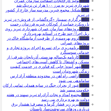
11:54
تولید کارخانجات آسفالت سازمان عمران
شهرداری تبریز به مرز ۱۰۰ هزار تن نزدیک شد
9:36
تشکیل مجمع خیرین مدرسه ‌ساز خارج از کشور
در تبریز
8:57
برگزاری سمینار «گره‌گشایی از فروش» در تبریز
با رویکرد حمایت از کودکان خیریه فرزندان رحمت
12:28
پروژه‌های سازمان عمران شهرداری تبریز روی
ریل اجرا / چند طرح در آستانه بهره‌برداری
12:10
لزوم بهره‌مندی از ظرفیت آزمایشگاه خاک در
پروژه‌های عمرانی
11:52
برنامه‌ریزی برای تسریع اجرای پروژه تجاری و
خدماتی سوسنگرد
14:35
کارنامه یک‌ساله بهزیستی آذربایجان شرقی/ از
مسکن و اشتغال تا کاهش آسیب‌های اجتماعی
9:23
شهر آینده؛ جایی که فناوری در خدمت کیفیت
زندگی شهروندان است
10:28
اراضی راه آهن در محدوده منطقه آزاد ارس
ساماندهی می شود
14:41
عبور از بحران جنگ در سایه همدلی تمامی ارکان
حکومت میسر شد
9:32
مجتمع امداد و نجات آزادراه تبریز-سهند در هفته
دولت به بهره ‌برداری می‌ رسد
12:29
تبریز زیر فشار گرما و مصرف/ هشدار برق
درباره روزهای سرنوشت‌ساز تابستان