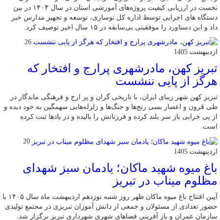
نخست در ارزیابی کیفیت پروژه‌های آموزشی استان در سال ۱۴۰۴ در بین
دستگاه های اجرایی توسط اداره کل نوسازی، توسعه و تجهیز مدارس خبر
داد و این دستاورد را موفقیتی بی‌سابقه در ۱۵ سال اخیر توصیف کرد.
26
اردیبهشت 1405
تبریز کهن، مادرشهری پرارج و افتخار که
هرگز از پایی ننشست
تبریز کهن شهر زیبای ایران، با تاریخی گران و پر ارج و فرهنگی ماندگار در
طی قرون و اعصار بسی رنج‌ها و جنگ‌ها و زلزله‌هایی سهمگین به خود دیده و
از پی خرابی باز سر بلند کرده و فرزنانش را بالیده و در یادها ثبت کرده
است.
20
اردیبهشت 1405
باغ میوه شهید ماکان؛ یادمان سبز شهدای
مظلوم میناب در تبریز
آیین افتتاح باغ میوه ماکان ظهر روز شنبه نوزدهم اردیبهشت ماه سال ۱۴۰۵ با
حضور تعدادی از مسئولان و جمعی از دانش آموزان تبریزی در مجتمع تولیدی
سازمان عمران و باز آفرینی فضاهای شهری شهرداری تبریز برگزار شد.