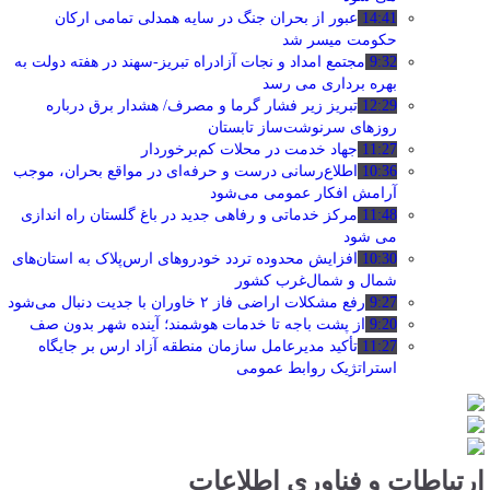
14:41
عبور از بحران جنگ در سایه همدلی تمامی ارکان
حکومت میسر شد
9:32
مجتمع امداد و نجات آزادراه تبریز-سهند در هفته دولت به
بهره ‌برداری می‌ رسد
12:29
تبریز زیر فشار گرما و مصرف/ هشدار برق درباره
روزهای سرنوشت‌ساز تابستان
11:27
جهاد خدمت در محلات کم‌برخوردار
10:36
اطلاع‌رسانی درست و حرفه‌ای در مواقع بحران، موجب
آرامش افکار عمومی می‌شود
11:48
مرکز خدماتی و رفاهی جدید در باغ گلستان راه اندازی
می شود
10:30
افزایش محدوده تردد خودروهای ارس‌پلاک به استان‌های
شمال و شمال‌غرب کشور
9:27
رفع مشکلات اراضی فاز ۲ خاوران با جدیت دنبال می‌شود
9:20
از پشت باجه تا خدمات هوشمند؛ آینده شهر بدون صف
11:27
تأکید مدیرعامل سازمان منطقه آزاد ارس بر جایگاه
استراتژیک روابط عمومی
ارتباطات و فناوری اطلاعات