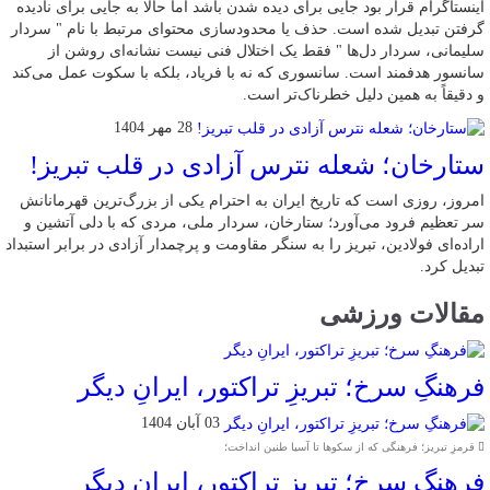
اینستاگرام قرار بود جایی برای دیده شدن باشد اما حالا به جایی برای نادیده
گرفتن تبدیل شده است. حذف یا محدودسازی محتوای مرتبط با نام " سردار
سلیمانی، سردار دل‌ها " فقط یک اختلال فنی نیست نشانه‌ای روشن از
سانسور هدفمند است. سانسوری که نه با فریاد، بلکه با سکوت عمل می‌کند
و دقیقاً به همین دلیل خطرناک‌تر است.
28 مهر 1404
ستارخان؛ شعله نترس آزادی در قلب تبریز!
امروز، روزی است که تاریخ ایران به احترام یکی از بزرگ‌ترین قهرمانانش
سر تعظیم فرود می‌آورد؛ ستارخان، سردار ملی، مردی که با دلی آتشین و
اراده‌ای فولادین، تبریز را به سنگر مقاومت و پرچمدار آزادی در برابر استبداد
تبدیل کرد.
مقالات ورزشی
فرهنگِ سرخ؛ تبریزِ تراکتور، ایرانِ دیگر
03 آبان 1404
قرمزِ تبریز؛ فرهنگی که از سکوها تا آسیا طنین انداخت؛
فرهنگِ سرخ؛ تبریزِ تراکتور، ایرانِ دیگر