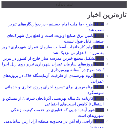
تازه‌ترین اخبار
11:34
طرح «ما ملت امام حسینیم» در دیوارنگاره‌های تبریز
نصب شد
10:45
تامین برق صنایع اولویت است و قطع برق شهرک‌های
صنعتی قابل قبول نیست
11:54
تولید کارخانجات آسفالت سازمان عمران شهرداری تبریز
به مرز ۱۰۰ هزار تن نزدیک شد
9:36
تشکیل مجمع خیرین مدرسه ‌ساز خارج از کشور در تبریز
12:28
پروژه‌های سازمان عمران شهرداری تبریز روی ریل اجرا
/ چند طرح در آستانه بهره‌برداری
12:10
لزوم بهره‌مندی از ظرفیت آزمایشگاه خاک در پروژه‌های
عمرانی
11:52
برنامه‌ریزی برای تسریع اجرای پروژه تجاری و خدماتی
سوسنگرد
14:35
کارنامه یک‌ساله بهزیستی آذربایجان شرقی/ از مسکن و
اشتغال تا کاهش آسیب‌های اجتماعی
9:23
شهر آینده؛ جایی که فناوری در خدمت کیفیت زندگی
شهروندان است
10:28
اراضی راه آهن در محدوده منطقه آزاد ارس ساماندهی
می شود