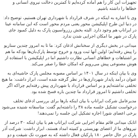
تجهیزات این کار را هم آماده کرده‌ایم تا کمترین دخالت نیروی انسانی و
خطاها را داشته باشیم.
وی با اشاره به اینکه در شرف قرارداد با شهرداری تهران هستیم، توضیح داد:
در دنیا این طرح اپلیکیشن محور یعنی مردم محور است که این سامانه عینا
در ایراناپ هم وجود دارد. البته بخش رزرواسیون پارک به دلیل کمبود جای
پارک در شهر ما امکان اجرایی شدن ندارد.
میدانی در بخش دیگری از سخنانش اذعان کرد: ما تا به امروز چندین سناریو
را پیش رفته‌ایم؛ اولین آنها ثبت ورود و خروج توسط پارک‌بان‌ها بودکه ما هم
بر اشتباهات و خطاهای انسانی نظارت داشتیم اما در اپلیکیشن با استفاده از
هوش مصنوعی پیش می‌رویم که امکان خطا را صفر می‌کند.
وی با بیان اینکه در سال ۱۴۰۱ بر اساس مصوبه مجلس پارک حاشیه‌ای به
عنوان درآمد پایدار شهرداری‌ها در نظر گرفته شده است، ابراز داشت: ما هیچ
تخلفی نداشته‌ایم و بر اساس قرارداد با شهرداری پیش رفته‌ایم چراکه اگر
تخلفی داشتیم تا امروز قرارداد ما چندین باره فسخ شده بود.
مدیرعامل شرکت ایراناپ با بیان اینکه بارها برای بررسی ادعای تخلف
درخواست تشکیل جلسه ماده ۳۸ را داشته‌ایم گفت: متاسفانه شنیده می‌شود
برخی اعضای شورا اجازه تشکیل این جلسه را نمی‌دهند!
اتابک میدانی قائم مقام اجرایی شرکت ایراناپ هم با بیان اینکه ۳۰ درصد از
نیروهای ما از اعضای بهزیستی و کمیته امداد هستند، ابراز داشت: شرکت آذر
پارک در حال حاضر ۱۸۰ پارکبان فعال داشته که به صورت تک شیفت و دو