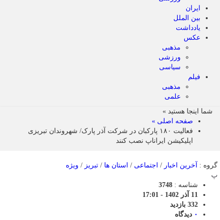
ایران
بین الملل
یادداشت
عکس
مذهبی
ورزشی
سیاسی
فیلم
مذهبی
علمی
شما اینجا هستید »
صفحه اصلی »
فعالیت ۱۸۰ پارکبان در شرکت آذر پارک/ شهروندان تبریزی
اپلیکیشن ایراناپ نصب کنند
گروه :
آخرین اخبار
/
اجتماعی
/
استان ها
/
تبریز
/
ویژه
پ
شناسه :
3748
11 آذر 1402 - 17:01
332 بازدید
۰
دیدگاه