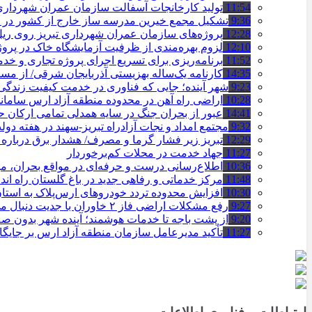
11:54
تولید کارخانجات آسفالت سازمان عمران شهرداری تبریز به مرز ۱۰۰
9:36
تشکیل مجمع خیرین مدرسه ‌ساز خارج از کشور در ت
12:28
پروژه‌های سازمان عمران شهرداری تبریز روی ریل ا
12:10
لزوم بهره‌مندی از ظرفیت آزمایشگاه خاک در پروژ
11:52
برنامه‌ریزی برای تسریع اجرای پروژه تجاری و خد
14:35
کارنامه یک‌ساله بهزیستی آذربایجان شرقی/ از مس
9:23
شهر آینده؛ جایی که فناوری در خدمت کیفیت زندگ
10:28
اراضی راه آهن در محدوده منطقه آزاد ارس ساما
14:41
عبور از بحران جنگ در سایه همدلی تمامی ارکان
9:32
مجتمع امداد و نجات آزادراه تبریز-سهند در هفته دول
12:29
تبریز زیر فشار گرما و مصرف/ هشدار برق درباره
11:27
جهاد خدمت در محلات کم‌برخوردار
10:36
اطلاع‌رسانی درست و حرفه‌ای در مواقع بحران، 
11:48
مرکز خدماتی و رفاهی جدید در باغ گلستان راه ان
10:30
افزایش محدوده تردد خودروهای ارس‌پلاک به است
9:27
رفع مشکلات اراضی فاز ۲ خاوران با جدیت دنبال می‌شود
9:20
از پشت باجه تا خدمات هوشمند؛ آینده شهر بدون 
11:27
تأکید مدیرعامل سازمان منطقه آزاد ارس بر جایگ