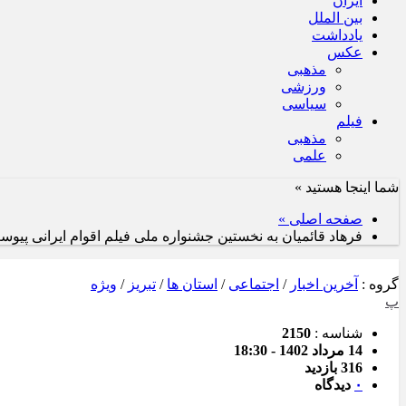
ایران
بین الملل
یادداشت
عکس
مذهبی
ورزشی
سیاسی
فیلم
مذهبی
علمی
شما اینجا هستید »
صفحه اصلی »
فرهاد قائمیان به نخستین جشنواره ملی فیلم اقوام ایرانی پیو
گروه :
آخرین اخبار
/
اجتماعی
/
استان ها
/
تبریز
/
ویژه
پ
شناسه :
2150
14 مرداد 1402 - 18:30
316 بازدید
۰
دیدگاه