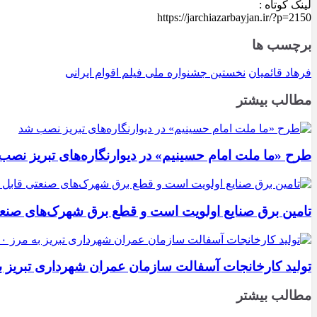
لینک کوتاه :
https://jarchiazarbayjan.ir/?p=2150
برچسب ها
فرهاد قائمیان
نخستین جشنواره ملی فیلم اقوام ایرانی
مطالب بیشتر
طرح «ما ملت امام حسینیم» در دیوارنگاره‌های تبریز نصب
تامین برق صنایع اولویت است و قطع برق شهرک‌های صنع
تولید کارخانجات آسفالت سازمان عمران شهرداری تبریز به مرز ۱۰۰ هزار تن ن
مطالب بیشتر