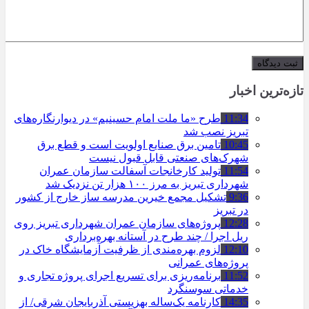
تازه‌ترین اخبار
11:34
طرح «ما ملت امام حسینیم» در دیوارنگاره‌های
تبریز نصب شد
10:45
تامین برق صنایع اولویت است و قطع برق
شهرک‌های صنعتی قابل قبول نیست
11:54
تولید کارخانجات آسفالت سازمان عمران
شهرداری تبریز به مرز ۱۰۰ هزار تن نزدیک شد
9:36
تشکیل مجمع خیرین مدرسه ‌ساز خارج از کشور
در تبریز
12:28
پروژه‌های سازمان عمران شهرداری تبریز روی
ریل اجرا / چند طرح در آستانه بهره‌برداری
12:10
لزوم بهره‌مندی از ظرفیت آزمایشگاه خاک در
پروژه‌های عمرانی
11:52
برنامه‌ریزی برای تسریع اجرای پروژه تجاری و
خدماتی سوسنگرد
14:35
کارنامه یک‌ساله بهزیستی آذربایجان شرقی/ از