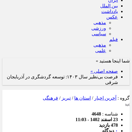
ایران
بین الملل
یادداشت
عکس
مذهبی
ورزشی
سیاسی
فیلم
مذهبی
علمی
شما اینجا هستید »
صفحه اصلی »
فرصت بی‌نظیر سال ۱۴۰۳: توسعه گردشگری در آذربایجان
شرقی
گروه :
آخرین اخبار
/
استان ها
/
تبریز
/
فرهنگی
پ
شناسه :
4648
23 اسفند 1402 - 11:03
478 بازدید
۰
دیدگاه