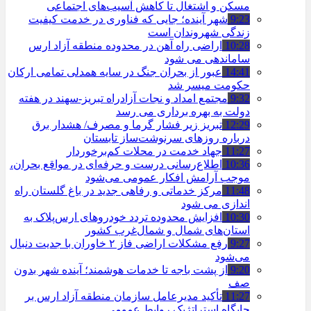
مسکن و اشتغال تا کاهش آسیب‌های اجتماعی
9:23
شهر آینده؛ جایی که فناوری در خدمت کیفیت
زندگی شهروندان است
10:28
اراضی راه آهن در محدوده منطقه آزاد ارس
ساماندهی می شود
14:41
عبور از بحران جنگ در سایه همدلی تمامی ارکان
حکومت میسر شد
9:32
مجتمع امداد و نجات آزادراه تبریز-سهند در هفته
دولت به بهره ‌برداری می‌ رسد
12:29
تبریز زیر فشار گرما و مصرف/ هشدار برق
درباره روزهای سرنوشت‌ساز تابستان
11:27
جهاد خدمت در محلات کم‌برخوردار
10:36
اطلاع‌رسانی درست و حرفه‌ای در مواقع بحران،
موجب آرامش افکار عمومی می‌شود
11:48
مرکز خدماتی و رفاهی جدید در باغ گلستان راه
اندازی می شود
10:30
افزایش محدوده تردد خودروهای ارس‌پلاک به
استان‌های شمال و شمال‌غرب کشور
9:27
رفع مشکلات اراضی فاز ۲ خاوران با جدیت دنبال
می‌شود
9:20
از پشت باجه تا خدمات هوشمند؛ آینده شهر بدون
صف
11:27
تأکید مدیرعامل سازمان منطقه آزاد ارس بر
جایگاه استراتژیک روابط عمومی