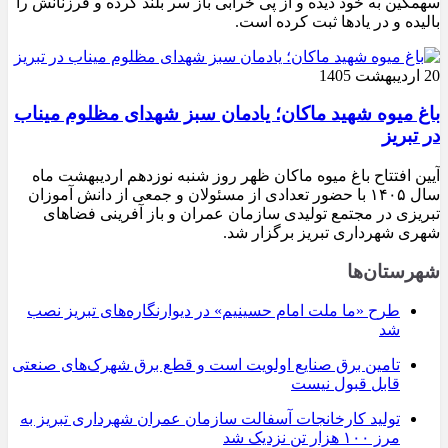
سهمگین به خود دیده و از پی خرابی باز سر بلند کرده و فرزنانش را
بالیده و در یادها ثبت کرده است.
20 اردیبهشت 1405
باغ میوه شهید ماکان؛ یادمان سبز شهدای مظلوم میناب
در تبریز
آیین افتتاح باغ میوه ماکان ظهر روز شنبه نوزدهم اردیبهشت ماه
سال ۱۴۰۵ با حضور تعدادی از مسئولان و جمعی از دانش آموزان
تبریزی در مجتمع تولیدی سازمان عمران و باز آفرینی فضاهای
شهری شهرداری تبریز برگزار شد.
شهرستان‌ها
طرح «ما ملت امام حسینیم» در دیوارنگاره‌های تبریز نصب
شد
تامین برق صنایع اولویت است و قطع برق شهرک‌های صنعتی
قابل قبول نیست
تولید کارخانجات آسفالت سازمان عمران شهرداری تبریز به
مرز ۱۰۰ هزار تن نزدیک شد