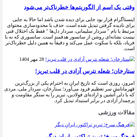
وقتی یک اسم از الگوریتم‌ها خطرناک‌تر می‌شود
اینستاگرام قرار بود جایی برای دیده شدن باشد اما حالا به جایی
برای نادیده گرفتن تبدیل شده است. حذف یا محدودسازی محتوای
مرتبط با نام " سردار سلیمانی، سردار دل‌ها " فقط یک اختلال فنی
نیست نشانه‌ای روشن از سانسور هدفمند است. سانسوری که نه با
فریاد، بلکه با سکوت عمل می‌کند و دقیقاً به همین دلیل خطرناک‌تر
است.
28 مهر 1404
ستارخان؛ شعله نترس آزادی در قلب تبریز!
امروز، روزی است که تاریخ ایران به احترام یکی از بزرگ‌ترین
قهرمانانش سر تعظیم فرود می‌آورد؛ ستارخان، سردار ملی، مردی
که با دلی آتشین و اراده‌ای فولادین، تبریز را به سنگر مقاومت و
پرچمدار آزادی در برابر استبداد تبدیل کرد.
مقالات ورزشی
فرهنگِ سرخ؛ تبریزِ تراکتور، ایرانِ دیگر