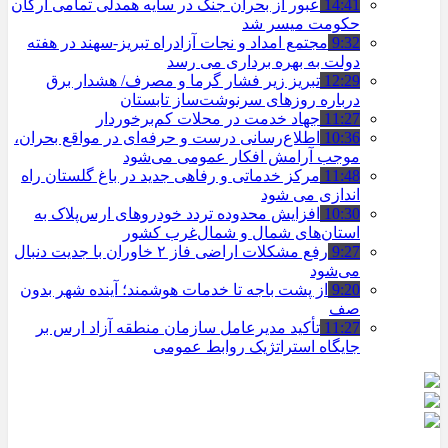
14:41
عبور از بحران جنگ در سایه همدلی تمامی ارکان
حکومت میسر شد
9:32
مجتمع امداد و نجات آزادراه تبریز-سهند در هفته
دولت به بهره ‌برداری می‌ رسد
12:29
تبریز زیر فشار گرما و مصرف/ هشدار برق
درباره روزهای سرنوشت‌ساز تابستان
11:27
جهاد خدمت در محلات کم‌برخوردار
10:36
اطلاع‌رسانی درست و حرفه‌ای در مواقع بحران،
موجب آرامش افکار عمومی می‌شود
11:48
مرکز خدماتی و رفاهی جدید در باغ گلستان راه
اندازی می شود
10:30
افزایش محدوده تردد خودروهای ارس‌پلاک به
استان‌های شمال و شمال‌غرب کشور
9:27
رفع مشکلات اراضی فاز ۲ خاوران با جدیت دنبال
می‌شود
9:20
از پشت باجه تا خدمات هوشمند؛ آینده شهر بدون
صف
11:27
تأکید مدیرعامل سازمان منطقه آزاد ارس بر
جایگاه استراتژیک روابط عمومی