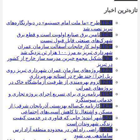
تازه‌ترین اخبار
11:34
طرح «ما ملت امام حسینیم» در دیوارنگاره‌های
تبریز نصب شد
10:45
تامین برق صنایع اولویت است و قطع برق
شهرک‌های صنعتی قابل قبول نیست
11:54
تولید کارخانجات آسفالت سازمان عمران
شهرداری تبریز به مرز ۱۰۰ هزار تن نزدیک شد
9:36
تشکیل مجمع خیرین مدرسه ‌ساز خارج از کشور
در تبریز
12:28
پروژه‌های سازمان عمران شهرداری تبریز روی
ریل اجرا / چند طرح در آستانه بهره‌برداری
12:10
لزوم بهره‌مندی از ظرفیت آزمایشگاه خاک در
پروژه‌های عمرانی
11:52
برنامه‌ریزی برای تسریع اجرای پروژه تجاری و
خدماتی سوسنگرد
14:35
کارنامه یک‌ساله بهزیستی آذربایجان شرقی/ از
مسکن و اشتغال تا کاهش آسیب‌های اجتماعی
9:23
شهر آینده؛ جایی که فناوری در خدمت کیفیت
زندگی شهروندان است
10:28
اراضی راه آهن در محدوده منطقه آزاد ارس
ساماندهی می شود