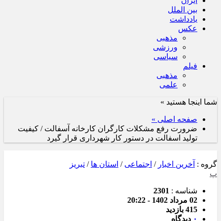
ایران
بین الملل
یادداشت
عکس
مذهبی
ورزشی
سیاسی
فیلم
مذهبی
علمی
شما اینجا هستید »
صفحه اصلی »
ضرورت رفع مشکلات کارگران کارخانه آسفالت / کیفیت
تولید اسفالت در دستور کار شهرداری قرار گیرد
گروه :
آخرین اخبار
/
اجتماعی
/
استان ها
/
تبریز
پ
شناسه :
2301
02 مرداد 1402 - 20:22
415 بازدید
۰
دیدگاه