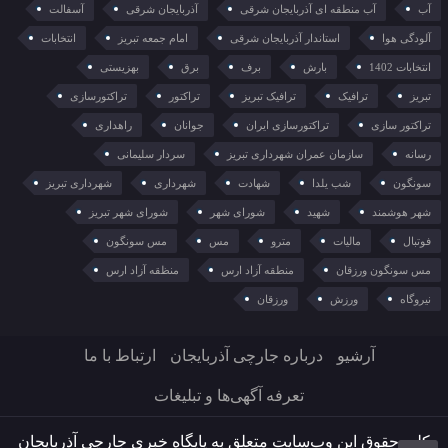
آب
آب منطقه ای آذربایجان شرقی
آذربایجان شرقی
آسفالت
آلودگی هوا
استاندار آذربایجان شرقی
امام جمعه تبریز
انتخابات
انتخابات 1402
بارش
برف
برق
بهزیستی
تبریز
ترافیک
ترافیک تبریز
تراکتور
تراکتورسازی
تراکتور سازی
تراکتورسازی ایران
جوانان
راهداری
رسانه
سازمان عمران شهرداری تبریز
سردار سلیمانی
سونگون
شب یلدا
شهادت
شهرداری
شهرداری تبریز
شهر هوشمند
شهید
شورای شهر
شورای شهر تبریز
فوتبال
مالیات
مترو
مس
مس سونگون
مس سونگون ورزقان
منطقه آزاد ارس
منظقه آزاد ارس
نیروگاه
ورزش
ورزقان
آرشیو
درباره جارچی آذربایجان
ارتباط با ما
تعرفه آگهی‌ها و تبلیغات
کلیه حقوق این وب‌سایت متعلق به پایگاه خبری جارچی آذربایجان