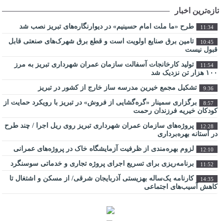
تازه‌ترین اخبار
طرح «ما ملت امام حسینیم» در دیوارنگاره‌های تبریز نصب شد
11:34
تامین برق صنایع اولویت است و قطع برق شهرک‌های صنعتی قابل
10:45
قبول نیست
تولید کارخانجات آسفالت سازمان عمران شهرداری تبریز به مرز
11:54
۱۰۰ هزار تن نزدیک شد
تشکیل مجمع خیرین مدرسه ‌ساز خارج از کشور در تبریز
9:36
برگزاری سمینار «گره‌گشایی از فروش» در تبریز با رویکرد حمایت از
8:57
کودکان خیریه فرزندان رحمت
پروژه‌های سازمان عمران شهرداری تبریز روی ریل اجرا / چند طرح
12:28
در آستانه بهره‌برداری
لزوم بهره‌مندی از ظرفیت آزمایشگاه خاک در پروژه‌های عمرانی
12:10
برنامه‌ریزی برای تسریع اجرای پروژه تجاری و خدماتی سوسنگرد
11:52
کارنامه یک‌ساله بهزیستی آذربایجان شرقی/ از مسکن و اشتغال تا
14:35
کاهش آسیب‌های اجتماعی
شهر آینده؛ جایی که فناوری در خدمت کیفیت زندگی شهروندان است
9:23
اراضی راه آهن در محدوده منطقه آزاد ارس ساماندهی می شود
10:28