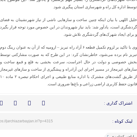
توسط اداره کل راه و شهرسازی استان پیگیری شود.
خلیل اللهی با بیان اینکه چنین ساخت و سازهایی ناشی از نیاز شهرنشینان به فضای
گردشگری است، یادآور شد: باید نیاز شهروندان در این خصوص مورد توجه قرار بگیرد
و برای ایجاد شهرک‌های گردشگری تلاش شود.
وی با تاکید بر لزوم تکمیل قطعه ۶ آزاد راه تبریز – ارومیه که از آن به عنوان رینگ دوم
تبریز نام برده می‌شود، خاطرنشان کرد: در این طرح که به صورت مشارکتی توسط
بخش خصوصی و دولت در حال اجراست، سرعت بخشی به قلع و قمع ساخت و
سازهای غیرمجاز در مسیر اجرای این آزادراه و پیشگیری از ساخت و سازهای غیرمجاز
از طریق گشت‌های مشترک با اداره منابع طبیعی و اجرای احکام تبصره ۲ ماده ۱۰
قانون حفظ کاربری اراضی زراعی و باغ‌ها ضروری است.
اشتراک گذاری :
لینک کوتاه :
tps://jarchiazarbayjan.ir/?p=4315
اراضی کشاورزی