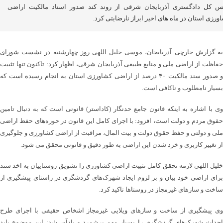
س کل دادگستری آذربایجان‌ شرقی از روند کند صدور اسناد مالکیت اراضی
ورزی استان در ماه های اخیر ابراز نارضایتی کرد.
به گزارش جارچی آذربایجان، موسی خلیل اللهی روز چهارشنبه در نشست شورای
حفاظت از اراضی ملی و منابع طبیعی آذربایجان‌ شرقی، اظهار کرد: تاکنون تنها تثبیت
و صدور سند مالکیت ۴۰ درصد از اراضی کشاورزی استان به انجام رسیده است که
بسیار نامطلوب و ناکافی است.
وی با اشاره به اینکه قانون جامع حدنگار (کاداستر) قانونی است که به دنبال تامین
حقوق مردم و دولت است، افزود: با اجرای کامل این قانون در حوزه‌های حفظ اراضی
ملی و دولتی و حفظ حقوق دولت و بیت المال، مراقبت از اراضی کشاورزی و جلوگیری
از تغییر کاربری و خرد شدن این اراضی به طور دقیق و قانونی محقق می شود.
خلیل اللهی لازمه تحقق کامل تثبیت اراضی کشاورزی را تشویق روستاییان به اخذ سند
برای اراضی خود بیان و بر لزوم ایجاد شهرک‌های گردشگری در راستای پیشگیری از
ساخت و سازهای غیرمجاز در روستاها تاکید کرد.
وی پیشگیری از ساخت و سازهای ویلایی غیرمجاز اشخاص حقیقی با اجرای طرح
احداث شهرک‌های گردشگری را بسیار مهم برشمرد و یادآور شد: این موضوع باید