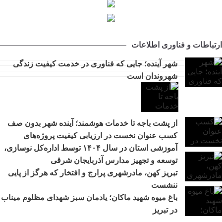
عبور از بحران جنگ در سایه همدلی تمامی ارکان حکومت میسر شد
14:41
مجتمع امداد و نجات آزادراه تبریز-سهند در هفته دولت به بهره
9:32
‌برداری می‌ رسد
ارتباطات و فناوری اطلاعات
تبریز زیر فشار گرما و مصرف/ هشدار برق درباره روزهای
12:29
سرنوشت‌ساز تابستان
شهر آینده؛ جایی که فناوری در خدمت کیفیت زندگی
جهاد خدمت در محلات کم‌برخوردار
11:27
شهروندان است
اطلاع‌رسانی درست و حرفه‌ای در مواقع بحران، موجب آرامش
10:36
افکار عمومی می‌شود
مرکز خدماتی و رفاهی جدید در باغ گلستان راه اندازی می شود
11:48
از پشت باجه تا خدمات هوشمند؛ آینده شهر بدون صف
افزایش محدوده تردد خودروهای ارس‌پلاک به استان‌های شمال و
10:30
شمال‌غرب کشور
کسب عنوان نخست در ارزیابی کیفیت پروژه‌های
آموزشی استان در سال ۱۴۰۴ توسط اداره‌کل نوسازی،
رفع مشکلات اراضی فاز ۲ خاوران با جدیت دنبال می‌شود
9:27
توسعه و تجهیز مدارس آذربایجان شرقی
از پشت باجه تا خدمات هوشمند؛ آینده شهر بدون صف
9:20
تبریز کهن، مادرشهری پرارج و افتخار که هرگز از پایی
ننشست
باغ میوه شهید ماکان؛ یادمان سبز شهدای مظلوم میناب
در تبریز