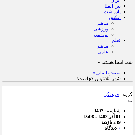
ایران
بین الملل
یادداشت
عکس
مذهبی
ورزشی
سیاسی
فیلم
مذهبی
علمی
شما اینجا هستید »
صفحه اصلی »
شهر آتلانتیس کجاست!
گروه :
فرهنگی
پ
شناسه :
3497
01 آذر 1402 - 13:08
239 بازدید
۰
دیدگاه