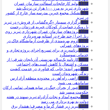
11:54
تولید کارخانجات آسفالت سازمان عمران
شهرداری تبریز به مرز ۱۰۰ هزار تن نزدیک شد
9:36
تشکیل مجمع خیرین مدرسه ‌ساز خارج از کشور
در تبریز
8:57
برگزاری سمینار «گره‌گشایی از فروش» در تبریز
با رویکرد حمایت از کودکان خیریه فرزندان رحمت
12:28
پروژه‌های سازمان عمران شهرداری تبریز روی
ریل اجرا / چند طرح در آستانه بهره‌برداری
12:10
لزوم بهره‌مندی از ظرفیت آزمایشگاه خاک در
پروژه‌های عمرانی
11:52
برنامه‌ریزی برای تسریع اجرای پروژه تجاری و
خدماتی سوسنگرد
14:35
کارنامه یک‌ساله بهزیستی آذربایجان شرقی/ از
مسکن و اشتغال تا کاهش آسیب‌های اجتماعی
9:23
شهر آینده؛ جایی که فناوری در خدمت کیفیت
زندگی شهروندان است
10:28
اراضی راه آهن در محدوده منطقه آزاد ارس
ساماندهی می شود
14:41
عبور از بحران جنگ در سایه همدلی تمامی ارکان
حکومت میسر شد
9:32
مجتمع امداد و نجات آزادراه تبریز-سهند در هفته
دولت به بهره ‌برداری می‌ رسد
12:29
تبریز زیر فشار گرما و مصرف/ هشدار برق