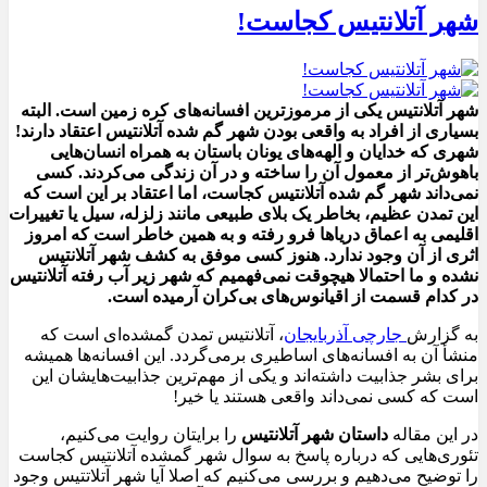
شهر آتلانتیس کجاست!
شهر آتلانتیس یکی از مرموزترین افسانه‌های کره زمین است. البته
بسیاری از افراد به واقعی بودن شهر گم شده آتلانتیس اعتقاد دارند!
شهری که خدایان و الهه‌های یونان باستان به همراه انسان‌هایی
باهو‌ش‌تر از معمول آن را ساخته و در آن زندگی می‌کردند. کسی
نمی‌داند شهر گم شده آتلانتیس کجاست، اما اعتقاد بر این است که
این تمدن عظیم، بخاطر یک بلای طبیعی مانند زلزله، سیل یا تغییرات
اقلیمی به اعماق دریاها فرو رفته و به همین خاطر است که امروز
اثری از آن وجود ندارد. هنوز کسی موفق به کشف شهر آتلانتیس
نشده و ما احتمالا هیچوقت نمی‌فهمیم که شهر زیر آب رفته آتلانتیس
در کدام قسمت از اقیانوس‌های بی‌کران آرمیده است.
به گزارش
جارچی آذربایجان
، آتلانتیس تمدن گمشده‌ای است که
منشأ آن به افسانه‌های اساطیری برمی‌گردد. این افسانه‌ها همیشه
برای بشر جذابیت‌ داشته‌اند و یکی از مهم‌ترین جذابیت‌هایشان این
است که کسی نمی‌داند واقعی هستند یا خیر!
در این مقاله
داستان شهر آتلانتیس
را برایتان روایت می‌کنیم،
تئوری‌هایی که درباره پاسخ به سوال شهر گمشده آتلانتیس کجاست
را توضیح می‌دهیم و بررسی می‌کنیم که اصلا آیا شهر آتلاتتیس وجود