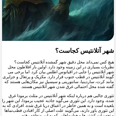
شهر آتلانتیس کجاست؟
هیچ کس نمی‌داند محل دقیق شهر گمشده آتلانتیس کجاست؟
نظریات بسیاری در این زمینه وجود دارد. اولین بار افلاطون محل
شهر آتلانتیس را جایی در اقیانوس اطلس بیان کرد. اما برخی می
گویند آتلانتیس در قطب جنوب قرار دارد. مکزیک و پرتغال و جزایری
مانند کرت، ساردینیا، سانتورینی و سیسیل نیز مکان‌هایی هستند که
گفته شده محل احتمالی غرق شدن شهر آتلانتیس هستند.
تئوری جالبی هم درباره اینکه شهر آتلانتیس در مثلث برمودا غرق
شده، وجود دارد. این تئوری می‌گوید جاذبه عجیب برمودا، این شهر را
بلعیده است و به همین خاطر در اعماق دریا غرق شده. افرادی که به
این تئوری باور دارند، می‌گویند علت اصلی از کار افتادن قطب‌نماها
و تجهیزات کشتی‌ها و هواپیماهایی که به این منطقه رفته،