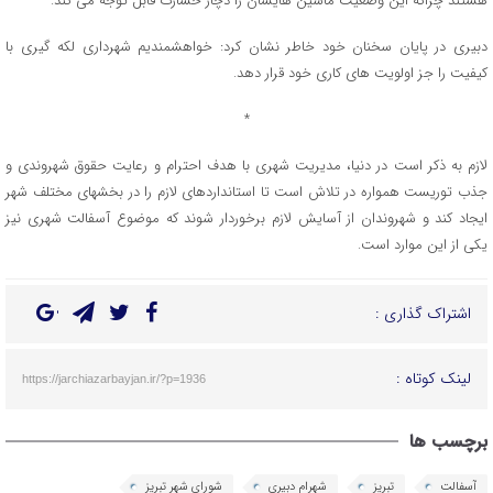
هستند چراکه این وضعیت ماشین هایشان را دچار خسارت قابل توجه می کند.
دبیری در پایان سخنان خود خاطر نشان کرد: خواهشمندیم شهرداری لکه گیری با
کیفیت را جز اولویت های کاری خود قرار دهد.
*
لازم به ذکر است در دنیا، مدیریت شهری با هدف احترام و رعایت حقوق شهروندی و
جذب توریست همواره در تلاش است تا استانداردهای لازم را در بخشهای مختلف شهر
ایجاد کند و شهروندان از آسایش لازم برخوردار شوند که موضوع آسفالت شهری نیز
یکی از این موارد است.
اشتراک گذاری :
لینک کوتاه :
https://jarchiazarbayjan.ir/?p=1936
برچسب ها
آسفالت
تبریز
شهرام دبیری
شورای شهر تبریز