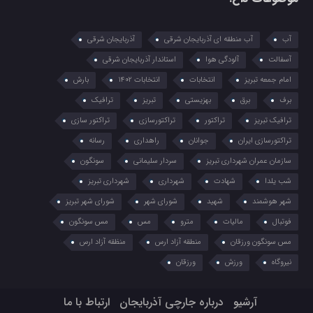
آب
آب منطقه ای آذربایجان شرقی
آذربایجان شرقی
آسفالت
آلودگی هوا
استاندار آذربایجان شرقی
امام جمعه تبریز
انتخابات
انتخابات 1402
بارش
برف
برق
بهزیستی
تبریز
ترافیک
ترافیک تبریز
تراکتور
تراکتورسازی
تراکتور سازی
تراکتورسازی ایران
جوانان
راهداری
رسانه
سازمان عمران شهرداری تبریز
سردار سلیمانی
سونگون
شب یلدا
شهادت
شهرداری
شهرداری تبریز
شهر هوشمند
شهید
شورای شهر
شورای شهر تبریز
فوتبال
مالیات
مترو
مس
مس سونگون
مس سونگون ورزقان
منطقه آزاد ارس
منظقه آزاد ارس
نیروگاه
ورزش
ورزقان
آرشیو
درباره جارچی آذربایجان
ارتباط با ما