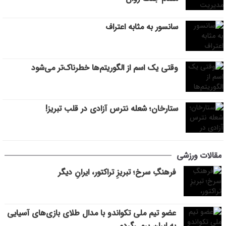
سانسور به مثابه اعتراف
وقتی یک اسم از الگوریتم‌ها خطرناک‌تر می‌شود
ستارخان؛ شعله نترس آزادی در قلب تبریز!
مقالات ورزشی
فرهنگِ سرخ؛ تبریزِ تراکتور، ایرانِ دیگر
عضو تیم ملی تکواندو با مدال طلای بازی‌های آسیایی
به ایران برمی‌گردم