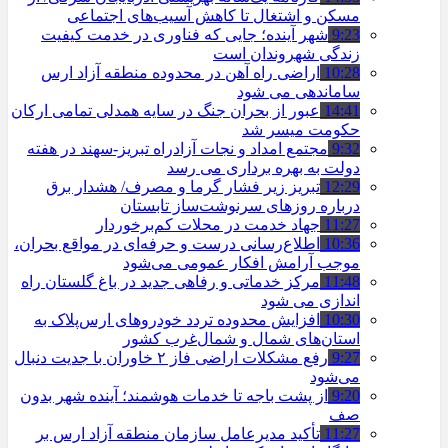
مسکن و اشتغال تا کاهش آسیب‌های اجتماعی
9:23
شهر آینده؛ جایی که فناوری در خدمت کیفیت
زندگی شهروندان است
10:28
اراضی راه آهن در محدوده منطقه آزاد ارس
ساماندهی می شود
14:41
عبور از بحران جنگ در سایه همدلی تمامی ارکان
حکومت میسر شد
9:32
مجتمع امداد و نجات آزادراه تبریز-سهند در هفته
دولت به بهره ‌برداری می‌ رسد
12:29
تبریز زیر فشار گرما و مصرف/ هشدار برق
درباره روزهای سرنوشت‌ساز تابستان
11:27
جهاد خدمت در محلات کم‌برخوردار
10:36
اطلاع‌رسانی درست و حرفه‌ای در مواقع بحران،
موجب آرامش افکار عمومی می‌شود
11:48
مرکز خدماتی و رفاهی جدید در باغ گلستان راه
اندازی می شود
10:30
افزایش محدوده تردد خودروهای ارس‌پلاک به
استان‌های شمال و شمال‌غرب کشور
9:27
رفع مشکلات اراضی فاز ۲ خاوران با جدیت دنبال
می‌شود
9:20
از پشت باجه تا خدمات هوشمند؛ آینده شهر بدون
صف
11:27
تأکید مدیرعامل سازمان منطقه آزاد ارس بر