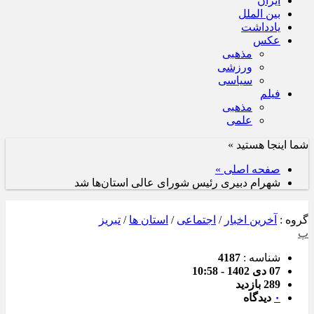
ایران
بین الملل
یادداشت
عکس
مذهبی
ورزشی
سیاسی
فیلم
مذهبی
علمی
شما اینجا هستید »
صفحه اصلی »
شهرام دبیری رئیس شورای عالی استان‌ها شد
گروه :
آخرین اخبار
/
اجتماعی
/
استان ها
/
تبریز
پ
شناسه :
4187
07 دی 1402 - 10:58
289 بازدید
۰
دیدگاه