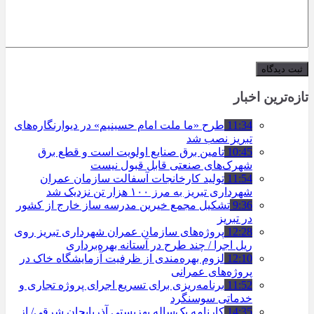
تازه‌ترین اخبار
11:34
طرح «ما ملت امام حسینیم» در دیوارنگاره‌های
تبریز نصب شد
10:45
تامین برق صنایع اولویت است و قطع برق
شهرک‌های صنعتی قابل قبول نیست
11:54
تولید کارخانجات آسفالت سازمان عمران
شهرداری تبریز به مرز ۱۰۰ هزار تن نزدیک شد
9:36
تشکیل مجمع خیرین مدرسه ‌ساز خارج از کشور
در تبریز
12:28
پروژه‌های سازمان عمران شهرداری تبریز روی
ریل اجرا / چند طرح در آستانه بهره‌برداری
12:10
لزوم بهره‌مندی از ظرفیت آزمایشگاه خاک در
پروژه‌های عمرانی
11:52
برنامه‌ریزی برای تسریع اجرای پروژه تجاری و
خدماتی سوسنگرد
14:35
کارنامه یک‌ساله بهزیستی آذربایجان شرقی/ از