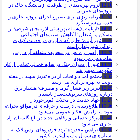
12:10
لزوم بهره‌مندی از ظرفیت آزمایشگاه خاک در
پروژه‌های عمرانی
11:52
برنامه‌ریزی برای تسریع اجرای پروژه تجاری و
خدماتی سوسنگرد
14:35
کارنامه یک‌ساله بهزیستی آذربایجان شرقی/ از
مسکن و اشتغال تا کاهش آسیب‌های اجتماعی
9:23
شهر آینده؛ جایی که فناوری در خدمت کیفیت
زندگی شهروندان است
10:28
اراضی راه آهن در محدوده منطقه آزاد ارس
ساماندهی می شود
14:41
عبور از بحران جنگ در سایه همدلی تمامی ارکان
حکومت میسر شد
9:32
مجتمع امداد و نجات آزادراه تبریز-سهند در هفته
دولت به بهره ‌برداری می‌ رسد
12:29
تبریز زیر فشار گرما و مصرف/ هشدار برق
درباره روزهای سرنوشت‌ساز تابستان
11:27
جهاد خدمت در محلات کم‌برخوردار
10:36
اطلاع‌رسانی درست و حرفه‌ای در مواقع بحران،
موجب آرامش افکار عمومی می‌شود
11:48
مرکز خدماتی و رفاهی جدید در باغ گلستان راه
اندازی می شود
10:30
افزایش محدوده تردد خودروهای ارس‌پلاک به
استان‌های شمال و شمال‌غرب کشور