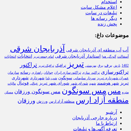
استخدام
اعلام مشکل سایت
تبلیغات در سایت
دیگر رسانه ها
پخش زنده
موضوعات داغ:
آذربایجان شرقی
آب
آب منطقه ای آذربایجان شرقی
استاندار آذربایجان شرقی
انتخابات
آسفالت
انتخابات
آلودگی هوا
امام جمعه تبریز
تبریز
تراکتور
برف
ترافیک
1402
برق
بارش
بهزیستی
ترافیک تبریز
تراکتورسازی
رسانه
تراکتورسازی ایران
سازمان
جوانان
تراکتور سازی
راهداری
شهرداری
سونگون
شهرداری
عمران شهرداری تبریز
سردار سلیمانی
شب یلدا
تبریز
فوتبال
شهر هوشمند
شورای شهر تبریز
شورای شهر
شهید
عینالی
مالیات
مس سونگون
مس
مس سونگون ورزقان
مترو
مسکن
منطقه آزاد ارس
ورزقان
ورزش
منظقه آزاد ارس
آرشیو
درباره جارچی آذربایجان
ارتباط با ما
تعرفه آگهی‌ها و تبلیغات