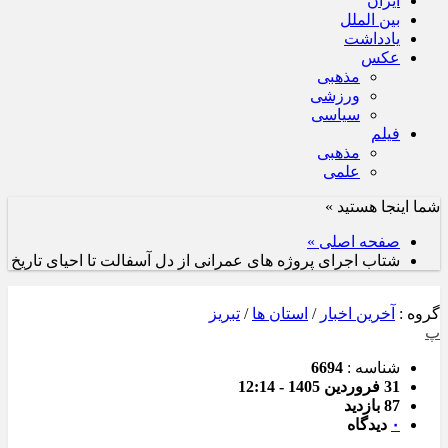
ایران
بین الملل
یادداشت
عکس
مذهبی
ورزشی
سیاسی
فیلم
مذهبی
علمی
شما اینجا هستید »
صفحه اصلی »
شتاب اجرای پروژه های عمرانی از دل آسفالت تا احیای تاریخ
گروه :
آخرین اخبار
/
استان ها
/
تبریز
پ
شناسه :
6694
31 فروردین 1405 - 12:14
87 بازدید
۰
دیدگاه