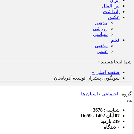
ایران
بین الملل
یادداشت
عکس
مذهبی
ورزشی
سیاسی
فیلم
مذهبی
علمی
شما اینجا هستید »
صفحه اصلی »
سونگون، پیشران توسعه آذربایجان
گروه :
اجتماعی
/
استان ها
پ
شناسه :
3678
07 آبان 1402 - 16:59
239 بازدید
۰
دیدگاه