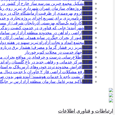
9:36
تشکیل مجمع خیرین مدرسه ‌ساز خارج از کشور در ت
12:28
پروژه‌های سازمان عمران شهرداری تبریز روی ریل ا
12:10
لزوم بهره‌مندی از ظرفیت آزمایشگاه خاک در پروژ
11:52
برنامه‌ریزی برای تسریع اجرای پروژه تجاری و خد
14:35
کارنامه یک‌ساله بهزیستی آذربایجان شرقی/ از مس
9:23
شهر آینده؛ جایی که فناوری در خدمت کیفیت زندگ
10:28
اراضی راه آهن در محدوده منطقه آزاد ارس ساما
14:41
عبور از بحران جنگ در سایه همدلی تمامی ارکان
9:32
مجتمع امداد و نجات آزادراه تبریز-سهند در هفته دول
12:29
تبریز زیر فشار گرما و مصرف/ هشدار برق درباره
11:27
جهاد خدمت در محلات کم‌برخوردار
10:36
اطلاع‌رسانی درست و حرفه‌ای در مواقع بحران، 
11:48
مرکز خدماتی و رفاهی جدید در باغ گلستان راه ان
10:30
افزایش محدوده تردد خودروهای ارس‌پلاک به است
9:27
رفع مشکلات اراضی فاز ۲ خاوران با جدیت دنبال می‌شود
9:20
از پشت باجه تا خدمات هوشمند؛ آینده شهر بدون 
11:27
تأکید مدیرعامل سازمان منطقه آزاد ارس بر جایگ
ارتباطات و فناوری اطلاعات