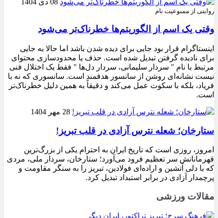
08 دی 1404
روایتی از ممنوعیت نام
وقتی یک اسم از الگوریتم‌ها خطرناک‌تر می‌شود
اینستاگرام قرار بود جایی برای دیده شدن باشد اما حالا به جایی
برای نادیده گرفتن تبدیل شده است. حذف یا محدودسازی محتوای
مرتبط با نام " سردار سلیمانی، سردار دل‌ها " فقط یک اختلال فنی
نیست نشانه‌ای روشن از سانسور هدفمند است. سانسوری که نه با
فریاد، بلکه با سکوت عمل می‌کند و دقیقاً به همین دلیل خطرناک‌تر
است.
28 مهر 1404
ستارخان؛ شعله نترس آزادی در قلب تبریز!
امروز، روزی است که تاریخ ایران به احترام یکی از بزرگ‌ترین
قهرمانانش سر تعظیم فرود می‌آورد؛ ستارخان، سردار ملی، مردی
که با دلی آتشین و اراده‌ای فولادین، تبریز را به سنگر مقاومت و
پرچمدار آزادی در برابر استبداد تبدیل کرد.
مقالات ورزشی