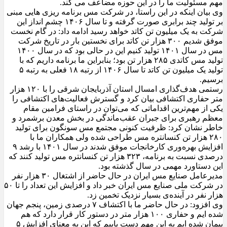
مهم مسئولیت ما را در این حوزه مضاعف می کند.
وی بیان اینکه در این راستا، در شرکت مس برنامه ریزی هایی مبنی
بر تولید چند برابری صورت گرفته و تا سال ۱۴۰۶ چشم انداز این
شرکت به یک میلیون تن کاتد خواهد رسید ادامه داد: در گام نخست
موفق شدیم ۳۰۰ هزار تن کاتد برای نخستین بار در تاریخ شرکت
مس در سال ۱۴۰۱ تولید کنیم این در حالی بود که در سال ۱۴۰۰
تولید مس کاتدی ۲۸۵ هزار تن بود؛ بنابراین ما برنامه داریم که با
تولید یک میلیون تن کاتد تا سال ۱۴۰۶ از رتبه ۱۸ فعلی به رتبه ۵
برسیم.
رستمی هدف‌گذاری امسال استان آذربایجان شرقی را با ۱۲۰ هزار
متر حفاری اکتشافی بیان کرد و گسترش فعالیت‌های اکتشافی را
یکی از مهم‌ترین اقداماتی که می‌توان در راستای فرامین مقام
معظم رهبری برای جبران عقب‌ماندگی در بخش معدن برشمرد و
خاطر نشان کرد: ظرفیت کنونی مجتمع مس سونگون برای تولید
۲۸۰ هزار تن کنسانتره مس طراحی شده ولی همکاران ما با
افزایش بهره‌وری کارخانجات موفق شدند در سال ۱۴۰۱ با رشد ۹
درصدی نسبت به برنامه، ۳۲۳ هزار تن کنسانتره مس تولید کنند که
این دستاورد مهمی‌ در سال گذشته بود.
مدیرعامل صنایع مس ایران در حال حاضر از اشتغال ۳۰ هزار نفر
در شرکت ملی صنایع مس ایران خبر داد و افزایش این تعداد را تا ۵۰
هزار نفر در آینده‌ی بسیار نزدیک تخمین زد.
وی افزود: در حال حاضر ما با اکتشاف ۷ درصدی زمین، پنجم جهان
شده ایم و حفاری ۱۰۰ هزار متر در دستور کار قرار دارد که هم
پیمان شده ایم به این مهم دست یابیم که این به معنای افزایش ۵