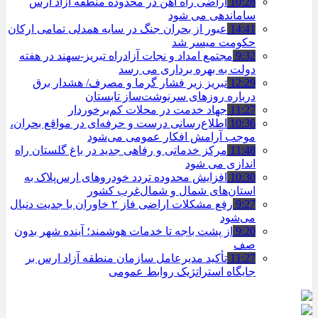
10:28
اراضی راه آهن در محدوده منطقه آزاد ارس
ساماندهی می شود
14:41
عبور از بحران جنگ در سایه همدلی تمامی ارکان
حکومت میسر شد
9:32
مجتمع امداد و نجات آزادراه تبریز-سهند در هفته
دولت به بهره ‌برداری می‌ رسد
12:29
تبریز زیر فشار گرما و مصرف/ هشدار برق
درباره روزهای سرنوشت‌ساز تابستان
11:27
جهاد خدمت در محلات کم‌برخوردار
10:36
اطلاع‌رسانی درست و حرفه‌ای در مواقع بحران،
موجب آرامش افکار عمومی می‌شود
11:48
مرکز خدماتی و رفاهی جدید در باغ گلستان راه
اندازی می شود
10:30
افزایش محدوده تردد خودروهای ارس‌پلاک به
استان‌های شمال و شمال‌غرب کشور
9:27
رفع مشکلات اراضی فاز ۲ خاوران با جدیت دنبال
می‌شود
9:20
از پشت باجه تا خدمات هوشمند؛ آینده شهر بدون
صف
11:27
تأکید مدیرعامل سازمان منطقه آزاد ارس بر
جایگاه استراتژیک روابط عمومی