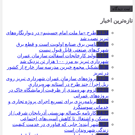
تازه‌ترین اخبار
11:34
طرح «ما ملت امام حسینیم» در دیوارنگاره‌های
تبریز نصب شد
10:45
تامین برق صنایع اولویت است و قطع برق
شهرک‌های صنعتی قابل قبول نیست
11:54
تولید کارخانجات آسفالت سازمان عمران
شهرداری تبریز به مرز ۱۰۰ هزار تن نزدیک شد
9:36
تشکیل مجمع خیرین مدرسه ‌ساز خارج از کشور
در تبریز
12:28
پروژه‌های سازمان عمران شهرداری تبریز روی
ریل اجرا / چند طرح در آستانه بهره‌برداری
12:10
لزوم بهره‌مندی از ظرفیت آزمایشگاه خاک در
پروژه‌های عمرانی
11:52
برنامه‌ریزی برای تسریع اجرای پروژه تجاری و
خدماتی سوسنگرد
14:35
کارنامه یک‌ساله بهزیستی آذربایجان شرقی/ از
مسکن و اشتغال تا کاهش آسیب‌های اجتماعی
9:23
شهر آینده؛ جایی که فناوری در خدمت کیفیت
زندگی شهروندان است