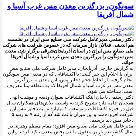
سونگون، بزرگترین معدن مس غرب آسیا و
شمال آفریقا
دکتر رستمی مدیرعامل شرکت ملی صنایع مس ایران در نشست
هم اندیشی فعالان بازار سرمایه که در خصوص ظرفیت های شرکت
ملی صنایع مس ایران در استان آذربایجان‌شرقی برگزار شد، معدن
مس سونگون را بزرگترین معدن مس غرب آسیا و شمال آفریقا
خواند.
به گزارش جارچی آذربایجان، مدیرعامل شرکت ملی صنایع مس
ایران با اعلام این خبر گفت: با اکتشافاتی که در معدن مس سونگون
انجام گرفته، از لحاظ حجم ذخایر مس، این معدن به بزرگترین
معدن مس در غرب آسیا و شمال آفریقا که به منطقه مِنا معروف
است؛ شناخته می شود.
دکتر رستمی با بیان اینکه اکتشافات بعنوان ودیعه و موهبت الهی
همچنان ادامه دارد تشریح کرد: به واسطه تلاش‌های همکاران سال
قبل در حوزه اکتشافات و توسعه، ۲ میلیارد تن به ذخایر مس این
شرکت افزوده شد و این میزان باعث شد که از رتبه ۷ به رتبه ۵
ذخایر مس دنیا برسیم.
مدیرعامل شرکت ملی صنایع مس افزود: مقام معظم رهبری در
سال گذشته دو بار بر مغفول ماندن بخش معدن تأکید کردند و این