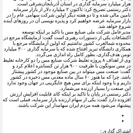
هزار میلیارد سرمایه گذاری در استان آذربایجان‌شرقی است.
دکتر رستمی تصریح کرد: تاکنون ۲ میلیارد دلار از بازار سرمایه
تامین مالی شده و تا دو هفته دیگر اولین شرکت سهامی عام را در
بازار سرمایه عرضه خواهیم کرد و پذیره نویسی آن در روزهای آینده
شروع خواهد شد.
مدیرعامل شرکت ملی صنایع مس با تاکید بر اینکه توسعه
اکتشافات یکی از دستورات رهبری است گفت: آزمایشگاه مرجع در
محدوده شمالغرب کشور نداشتیم که اولین آزمایشگاه مرجع با
همکاری دانشگاه تبریز افتتاح شده که با سرمایه گذاری ۳۰۰ میلیارد
تومن هدف‌گذاری، بطور کامل راه اندازی می‌گردد.
وی از اهداف ۸ پروژه تغلیظ شرکت صنایع مس را دو کارخانه تغلیظ
در مس سونگون با ظرفیت ۹۰۰ هزار تن کنسانتره اعلام کرد و
گفت: صنعت مس میتواند در بین صنایع موجود در کشور پیشتاز
باشد. چرا که ما هنوز ۶۰ سال ماده معدنی مس ذخیره در کشور
داریم و با وجود اینکه برای مس هیچ جایگزینی در جهان وجود ندارد
این صنعت را بسیار ارزنده می‌شمارد.
دکتر رستمی در پایان با تاکید بر اینکه کاتد قابلیت افزایش ارزش
افزوده دارد گفت: یکی از سهام ارزنده بازار سرمایه، فملی است که
پیشنهاد می‌شود همه مردم ایران سهامدار این شرکت باشند.
اشتراک گذاری :