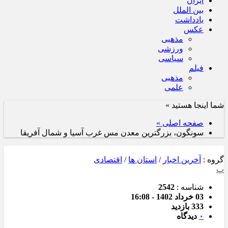
ایران
بین الملل
یادداشت
عکس
مذهبی
ورزشی
سیاسی
فیلم
مذهبی
علمی
شما اینجا هستید »
صفحه اصلی »
سونگون، بزرگترین معدن مس غرب آسیا و شمال آفریقا
گروه :
آخرین اخبار
/
استان ها
/
اقتصادی
پ
شناسه :
2542
03 خرداد 1402 - 16:08
333 بازدید
۰
دیدگاه