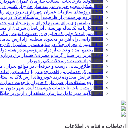
11:54
تولید کارخانجات آسفالت سازمان عمران شهرداری تبریز به مرز ۱۰۰
9:36
تشکیل مجمع خیرین مدرسه ‌ساز خارج از کشور در ت
12:28
پروژه‌های سازمان عمران شهرداری تبریز روی ریل ا
12:10
لزوم بهره‌مندی از ظرفیت آزمایشگاه خاک در پروژ
11:52
برنامه‌ریزی برای تسریع اجرای پروژه تجاری و خد
14:35
کارنامه یک‌ساله بهزیستی آذربایجان شرقی/ از مس
9:23
شهر آینده؛ جایی که فناوری در خدمت کیفیت زندگ
10:28
اراضی راه آهن در محدوده منطقه آزاد ارس ساما
14:41
عبور از بحران جنگ در سایه همدلی تمامی ارکان
9:32
مجتمع امداد و نجات آزادراه تبریز-سهند در هفته دول
12:29
تبریز زیر فشار گرما و مصرف/ هشدار برق درباره
11:27
جهاد خدمت در محلات کم‌برخوردار
10:36
اطلاع‌رسانی درست و حرفه‌ای در مواقع بحران، 
11:48
مرکز خدماتی و رفاهی جدید در باغ گلستان راه ان
10:30
افزایش محدوده تردد خودروهای ارس‌پلاک به است
9:27
رفع مشکلات اراضی فاز ۲ خاوران با جدیت دنبال می‌شود
9:20
از پشت باجه تا خدمات هوشمند؛ آینده شهر بدون 
11:27
تأکید مدیرعامل سازمان منطقه آزاد ارس بر جایگ
ارتباطات و فناوری اطلاعات