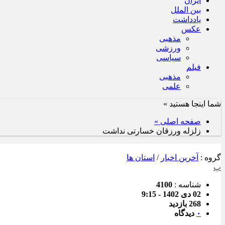
ایران
بین الملل
یادداشت
عکس
مذهبی
ورزشی
سیاسی
فیلم
مذهبی
علمی
شما اینجا هستید »
صفحه اصلی »
زلزله ورزقان خسارتی نداشت
گروه :
آخرین اخبار
/
استان ها
پ
شناسه :
4100
02 دی 1402 - 9:15
268 بازدید
۰
دیدگاه