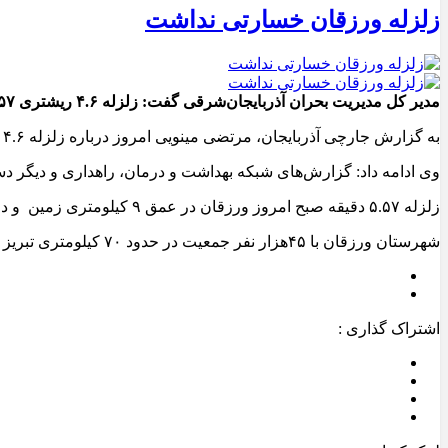
زلزله ورزقان خسارتی نداشت
مدیر کل مدیریت بحران آذربایجان‌شرقی گفت: زلزله ۴.۶ ریشتری ۵.۵۷ دقیقه صبح امروز در شهرستان ورزقان خوشبختانه بدون خسارت جانی و مالی بود.
به گزارش جارچی آذربایجان، مرتضی مینویی امروز درباره زلزله ۴.۶ ریشتری در ورزقان اظهار کرد: با توجه به ارزیابی چهار تیم ارزیاب خسارت زلزله در منطقه هیچ‌گونه خسارتی تاکنون گزارش نشده است.
وی ادامه داد: گزارش‌های شبکه بهداشت و درمان، راهداری و دیگر دستگ
زلزله ۵.۵۷ دقیقه صبح امروز ورزقان در عمق ۹ کیلومتری زمین و در ۸دکیلومتری ورزقان، ۳۳ کیلومتری اهر و ۳۳ کیلومتری خواجه آذربایجان‌شرقی رخ داد.
شهرستان ورزقان با ۴۵هزار نفر جمعیت در حدود ۷۰ کیلومتری تبریز واقع شده است.
اشتراک گذاری :