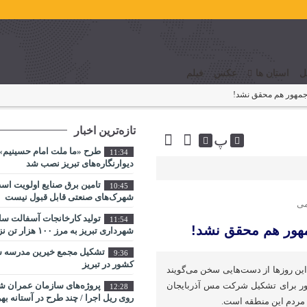
ل
استان ها
عکس
فیلم
‌جمهور هم محقق نشد!
تازه‌ترین اخبار
پ
طرح «ما ملت امام حسینیم» 
11:34
دیوارنگاره‌های تبریز نصب شد
تامین برق صنایع اولویت اس
10:45
شهرک‌های صنعتی قابل قبول نیست
می
تولید کارخانجات آسفالت س
11:54
مهور هم محقق نشد!
شهرداری تبریز به مرز ۱۰۰ هزار تن نزدیک شد
تشکیل مجمع خیرین مدرسه ‌سا
9:36
کشور در تبریز
ین روزها از دست‌هایی سخن می‌گویند
ور برای تشکیل شرکت مس آذربایجان
پروژه‌های سازمان عمران شه
12:28
روی ریل اجرا / چند طرح در آستانه بهر
م مردم این منطقه است.