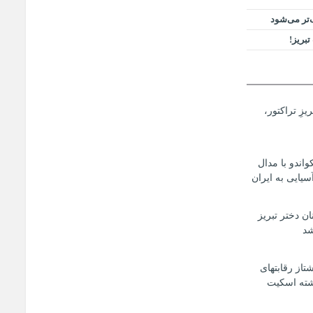
‌تر می‌شود
بریز!
یزِ تراکتور،
اندو با مدال
سیایی به ایران
ان دختر تبریز
شد
شتاز رقابتهای
شته اسکیت