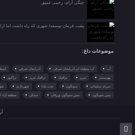
جنگی آرام، زخمی عمیق
پشت فرمان توسعه/ شهری که راه داشت اما اراده
موضوعات داغ:
آب
آب منطقه ای آذربایجان شرقی
آذربایجان شرقی
آسفا
بهزیستی
تبریز
ترافیک
ترافیک تبریز
تراکتور
سردار سلیمانی
سونگون
شب یلدا
شهرداری
شهر
مس سونگون
مس سونگون ورزقان
مسکن
منطقه آزاد 
آر