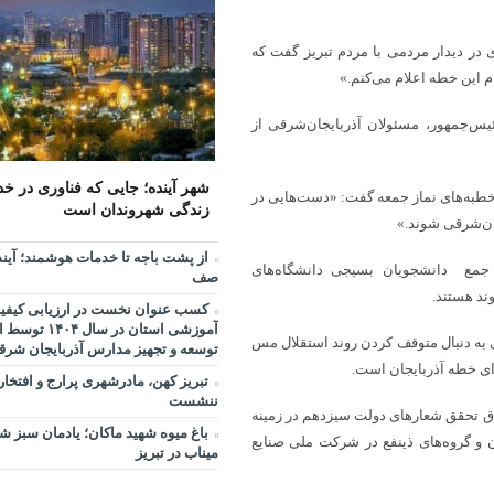
بحران، موجب آرامش افکار عمومی 
مرکز خدماتی و رفاهی جدید د
11:48
ن‌شرقی، وی در دیدار مردمی با مردم تبریز گفت که
راه اندازی می شود
 این خطه اعلام می‌کنم.»
افزایش محدوده تردد خودروه
10:30
استان‌های شمال و شمال‌غرب کشور
یس‌جمهور، مسئولان آذربایجان‌شرقی از
رفع مشکل
9:27
دنبال می‌شود
شهر آینده؛ جایی که فناوری در خ
ام والمسلمین آل‌هاشم امام جمعه تبریز سیزدهم مرداد ۱۴۰۲ در خطبه‌های نماز جمعه گفت: «دست‌هایی در
از پشت باجه تا خدمات هوشمن
زندگی شهروندان است
9:20
ان‌‌شرقی شوند.»
بدون صف
از پشت باجه تا خدمات هوشمند؛ آین
تأکید مدیرعامل سازمان منط
11:27
دار آذربایجان‌شرقی در جمع دانشجویان بسیجی دانشگاه‌های
صف
جایگاه استراتژیک روابط عمومی
ند هستند.
کسب عنوان نخست در ارزیابی کیفیت
آموزشی استان در
 به دنبال متوقف کردن روند استقلال مس
توسعه و تجهیز مدارس آذربایجان شرق
ای خطه آذربایجان است.
تبریز کهن، مادرشهری پرارج و افتخار 
ننشست
 تحقق شعارهای دولت سیزدهم در زمینه
باغ میوه شهید ماکان؛ یادمان سبز 
ن و گروه‌های ذینفع در شرکت ملی صنایع
میناب در تبریز