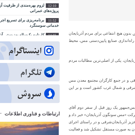
لزوم بهره‌مندی از ظرفیت آ
12:10
پروژه‌های عمرانی
برنامه‌ریزی برای تسریع اجر
11:52
خدماتی سوسنگرد
نستانتره مس بدون هیچ انتفاعی برای مردم آذربایجان
کارنامه یک‌ساله بهزیستی آ
14:35
از مسکن و اشتغال تا کاهش آسیب‌ها
اه‌اندازی صنایع پایین‌دستی مس، محیط
شهر آینده؛ جایی که فناوری 
9:23
زندگی شهروندان است
یجان، یکی از اصلی‌‌ترین مطالبات مردم
اراضی راه آهن در محدوده م
10:28
ساماندهی می شود
عبور از بحران جنگ در سایه
14:41
ه آذربایجان‌شرقی و در جمع کارگران مجتمع معدن مس
ارکان حکومت میسر شد
شرقی و شمال غرب کشور است و بر این
مجتمع امداد و نجات آزادراه ت
9:32
هفته دولت به بهره ‌برداری می‌ رسد
‌جمهور یک روز قبل از سفر دوم آقای
تبریز زیر فشار گرما و مصر
12:29
ارتباطات و فناوری اطلاعات
درباره روزهای سرنوشت‌ساز تابستان
 در توئیتی از آغاز فعالیت شرکت «مس سونگون آذربایجان» خبر داد و
زیز آذربایجان‌شرقی و در راستای اجرای
جهاد خدمت در محلات کم‌برخ
11:27
ن به صورت مستقل تشکیل شد و فعالیت
اطلاع‌رسانی درست و حرفه‌ا
10:36