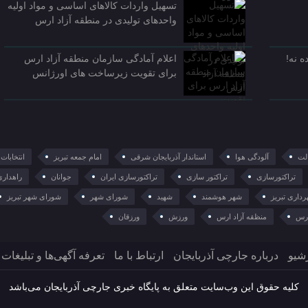
تسهیل واردات کالاهای اساسی و مواد اولیه
واحدهای تولیدی در منطقه آزاد ارس
 نه!
اعلام آمادگی سازمان منطقه آزاد ارس
برای تقویت زیرساخت‌ های اورژانس
لت
آلودگی هوا
استاندار آذربایجان شرقی
امام جمعه تبریز
انتخابات
تراکتورسازی
تراکتور سازی
تراکتورسازی ایران
جوانان
راهداری
داری تبریز
شهر هوشمند
شهید
شورای شهر
شورای شهر تبریز
ارس
منظقه آزاد ارس
ورزش
ورزقان
شیو
درباره جارچی آذربایجان
ارتباط با ما
تعرفه آگهی‌ها و تبلیغات
کلیه حقوق این وب‌سایت متعلق به پایگاه خبری جارچی آذربایجان می‌باشد