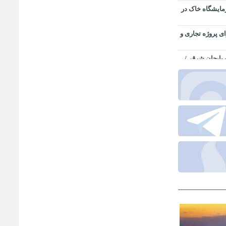
زمایشگاه خاک در
ای پروژه تجاری و
ذربایجان شرقی/
ی اجتماعی
در خدمت کیفیت
نطقه آزاد ارس
 همدلی تمامی
بریز-سهند در
ف/ هشدار برق
وردار
ی در مواقع