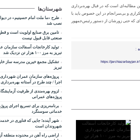
مطالبه‌ای است که در قبال بهره‌برداری
شهرستان‌ها
راری و بی‌سرانجام در این خصوص باید با
طرح «ما ملت امام حسینیم» در دیوارن
 که حتی زورشان از دستور رئیس‌جمهور
نصب شد
تامین برق صنایع اولویت است و قط
صنعتی قابل قبول نیست
تولید کارخانجات آسفالت سازمان ع
 :
تبریز به مرز ۱۰۰ هزار تن نزدیک شد
تشکیل مجمع خیرین مدرسه ‌ساز خارج
https://jarchiazarbayjan.i
تبریز
پروژه‌های سازمان عمران شهرداری ت
اجرا / چند طرح در آستانه بهره‌برداری
لزوم بهره‌مندی از ظرفیت آزمایشگاه
پروژه‌های عمرانی
برنامه‌ریزی برای تسریع اجرای پروژه
خدماتی سوسنگرد
شهر آینده؛ جایی که فناوری در خدم
شهروندان است
اراضی راه آهن در محدوده منطقه آز