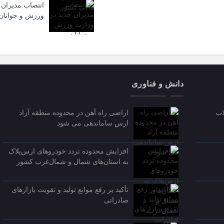
انتصاب مدیران 
ورزش و جوانان
دانش و فناوری
اب
اراضی راه آهن در محدوده منطقه آزاد
ارس ساماندهی می شود
افزایش محدوده تردد خودروهای ارس‌پلاک
به استان‌های شمال و شمال‌غرب کشور
تأکید بر رفع موانع تولید و تقویت بازارهای
صادراتی