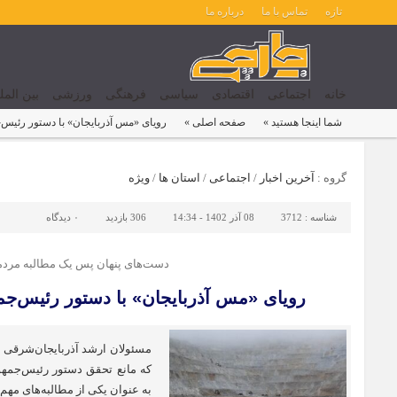
تازه
تماس با ما
درباره ما
خانه
اجتماعی
اقتصادی
سیاسی
فرهنگی
ورزشی
بین المل
شما اینجا هستید »
صفحه اصلی »
رویای «مس آذربایجان» با دستور رئیس
گروه :
آخرین اخبار
/
اجتماعی
/
استان ها
/
ویژه
شناسه :
3712
08 آذر 1402 - 14:34
306 بازدید
۰
دیدگاه
دست‌های پنهان پس یک مطالبه مرد
رویای «مس آذربایجان» با دستور رئیس‌ج
مسئولان ارشد آذربایجان‌شرقی ا
که مانع تحقق دستور رئیس‌جمه
به عنوان یکی از مطالبه‌های مه