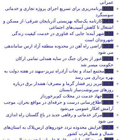
عمرانی
11:52
برنامه‌ریزی برای تسریع اجرای پروژه تجاری و خدماتی
سوسنگرد
14:35
کارنامه یک‌ساله بهزیستی آذربایجان شرقی/ از مسکن و
اشتغال تا کاهش آسیب‌های اجتماعی
9:23
شهر آینده؛ جایی که فناوری در خدمت کیفیت زندگی
شهروندان است
10:28
اراضی راه آهن در محدوده منطقه آزاد ارس ساماندهی
می شود
14:41
عبور از بحران جنگ در سایه همدلی تمامی ارکان
حکومت میسر شد
9:32
مجتمع امداد و نجات آزادراه تبریز-سهند در هفته دولت به
بهره ‌برداری می‌ رسد
12:29
تبریز زیر فشار گرما و مصرف/ هشدار برق درباره
روزهای سرنوشت‌ساز تابستان
11:27
جهاد خدمت در محلات کم‌برخوردار
10:36
اطلاع‌رسانی درست و حرفه‌ای در مواقع بحران، موجب
آرامش افکار عمومی می‌شود
11:48
مرکز خدماتی و رفاهی جدید در باغ گلستان راه اندازی
می شود
10:30
افزایش محدوده تردد خودروهای ارس‌پلاک به استان‌های
شمال و شمال‌غرب کشور
9:27
رفع مشکلات اراضی فاز ۲ خاوران با جدیت دنبال می‌شود