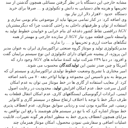
مشابه خارجی این دستگاه با در نظر گرفتن مسائلی همچون گذشتن از سد
تحریمها و هزینه های دستیابی به دانش و تکنولوژی و … صرفا برای خرید
دستگاه حدود ۷۰هزار دلار ارز نیاز بود.
وی اضافه کرد: در کنار تمامی مزیتها نباید از موضوعی بنام بومی سازی و
استفاده از توان و ظرفیتهای داخلی به راحتی گذشت چرا که دیگرمشتریان
AGV دراقصی نقاط کشور دغدغه ای بنام خرابی و خوابیدن خطوط تولید به
واسطه تامین قطعه مورد نیاز AGV از سازنده خارجی و مهمتر از همه
تنگناهای مباحث ارزی و تحریمها و … را ندارند.
مدیرتکنولوژی تولید و مونتاژ گروه صنعتی تراکتورسازی ایران به عنوان مدیر
این پروژه، از پیشینه شرکتهای دارای تکنولوژی این نوع سیستم برایمان گفت
و افزود: در دنیا ۲۳۹ شرکت تولید کنند‌‌‌هٔ سامانه های AGV وجود دارد که
آمریکا و چین صدر نشین این
تولیدکنندگان
محسوب می شوند.
امیر مختاری با تشریح وضعیت خطوط تولیدی تراکتورسازی و سیستم آن که
مربوط به بدو تاسیس این مجموعه و نهایتا اواخر دهه ۷۰ می باشد اضافه
کرد: از معایب استفاده از گاری ها در خط مونتاژ می توان به عدم امکان
کنترل سرعت خط، عدم امکان افزایش
تولید
، محدودیت در رعایت اصول
ایمنی، ایرادات ارگونومیکی ایستگاههای کاری، عدم امکان انتقال قطعات به
طرف دیگر خط با توجه با اختلاف ارتفاع سطح در سیستم گاری و کانوایر
زمینی، غیر مکانیزه بودن ثبت و ردیابی سوابق مونتاژی، عدم انعطاف پذیری
خط مونتاژ اشاره کرد که با تبع در سیستم های هوشمند با رفع این نواقص به
مزایای همچون انعطاف پدیری خط به منظور انجام هر گونه تغییرات، قابلیت
عملیات اضافی و سفارشی نمودن محصول، امکان مونتاژ همزمان چند