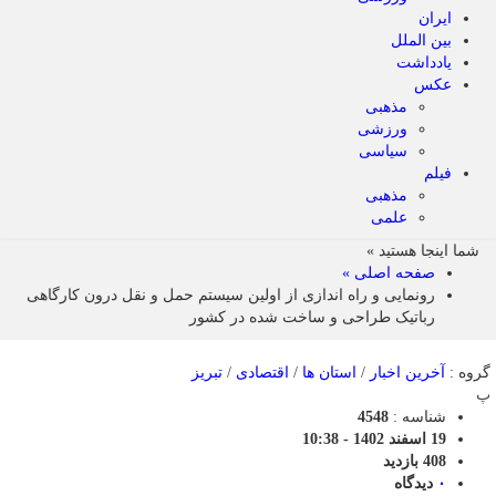
ایران
بین الملل
یادداشت
عکس
مذهبی
ورزشی
سیاسی
فیلم
مذهبی
علمی
شما اینجا هستید »
صفحه اصلی »
رونمایی و راه اندازی از اولین سیستم حمل و نقل درون کارگاهی
رباتیک طراحی و ساخت شده در کشور
گروه :
آخرین اخبار
/
استان ها
/
اقتصادی
/
تبریز
پ
شناسه :
4548
19 اسفند 1402 - 10:38
408 بازدید
۰
دیدگاه