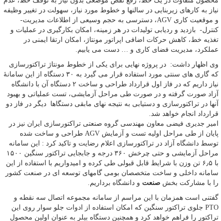
محصول متفاوت در یک خط، رفع نقص موضعی بدون نیاز به توقف خط، عدم
نیاز به کارهای زیربنایی در سالنها و خطوط مورد نیاز، سهولت در تغییر وظیفه
و موقعیت کاری AGV، دسترسی به حجم وسیعی از اطلاعات مدیریت-
کنترل- بازدید و ردیابی تولیدات در هر زمینه، امکان بکارگیری در عملیات و
تغذیه خط، کاهش حرکات اضافی اپراتور مونتاژ، امکان ارتقا ایمنی در
عملکرد، مدیریت فضای کاری و … دست می یابیم.
وی اظهار داشت: در پروژه نهایی برای یکی از خطوط مونتاژ تراکتورسازی
که گاری های سنتی مورد استفاده قرار می گیرد به ۳۰ دستگاه از این سامانهٔ
نیاز داریم که در فاز اول قرارداد طراحی و ساخت ۲ دستگاه آن با دانشگاه
آزاد صورت گرفته و در صورت طی مراحل آزمایشی، تست عملیاتی و بهبود
آنها در تراکتورسازی و دستیابی به نتیجه نهای مابقی دستگاها دیگر در فاز دو
قرارداد انجام خواهد شد.
امیر جدیری فیضی معاون مهندسی گروه صنعتی تراکتورسازی ایران نیز در
پایان از طی مراحل اولیه تست و آزمایش AGV طراحی و ساخت شده
توسط دانشگاه آزاد در تراکتورسازی اعلام رضایت و تاکید کرد : این سامانه
مراحل آزمایشی و حتی چرخش ۳۶۰ درجه و جابجایی تراکتور سنگین ۱۵۰۰
با ۶٫۵ تن وزن با شرایط قابل قبولی طی کرده و امیدواریم با استفاده از این
سامانه داخلی و ساخت متخصصان بومی گامهای توسعه ای در صنعت کشور
را با مشارکت بخش
صنعت
و دانشگاه برداریم.
گفتنی است همزمان با این مراسم از سامانه مجموعه اتصال سه نقطه و
PTO جلوی تراکتور سنگین که امکان استفاده از ادوات جلو سوار روی این
تراکتور را فراهم خواهد کرد و همچنین دستگاه بیلر به عنوان اولین محصول