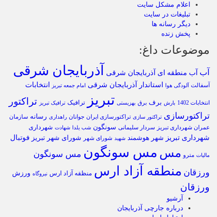
اعلام مشکل سایت
تبلیغات در سایت
دیگر رسانه ها
پخش زنده
موضوعات داغ:
آذربایجان شرقی
آب
آب منطقه ای آذربایجان شرقی
استاندار آذربایجان شرقی
انتخابات
آسفالت
آلودگی هوا
امام جمعه تبریز
تبریز
تراکتور
برف
ترافیک
انتخابات 1402
برق
بارش
بهزیستی
ترافیک تبریز
تراکتورسازی
رسانه
تراکتورسازی ایران
سازمان
جوانان
تراکتور سازی
راهداری
سونگون
شهرداری
عمران شهرداری تبریز
سردار سلیمانی
شب یلدا
شهادت
شهرداری تبریز
فوتبال
شهر هوشمند
شورای شهر تبریز
شورای شهر
شهید
مس سونگون
مس
مس سونگون
مترو
مالیات
منطقه آزاد ارس
ورزقان
ورزش
منظقه آزاد ارس
نیروگاه
ورزقان
آرشیو
درباره جارچی آذربایجان