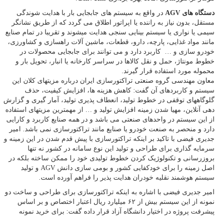
دستگاه های AGV
در واقع به سیستم های جابجایی بار با هدایت شوندگی
مستقل، بدون نیاز به راننده یا اپراتور اطلاق می گردد که از طریق نشانگر
سیمی یا نواری یا سیستم بینایی سنجی هدایت میشوند و تقریبا در تمام صنایع
مانند مواد غذایی، پارچه، دارو، قطعات، ماشین آلات راهسازی و کشاورزی،
خودرو سازی و … کاربرد دارد و می توانند برای جابجایی محصولات در
خطوط مونتاژ، حمل و نقل کالاها در سراسر کارخانه یا انبار، تحویل بار و
محموله مورد استفاده قرار گیرند.
معاون مهندسی گروه صنعتی تراکتورسازی ایران درباره مزیتهای کلان این
سیستم و کاربردهای آن گفت: کاهش هزینه ها، افزایش کیفیت، حذف
گلوگاههای توقفی در خطوط تولید، انعطاف پذیری تولید، آمار گیری و گزارش
دهی آنلاین، مهیا شدن زمینه افزایش تولید و … از مهمترین مزیتهای استفاده
از این سیستم در واحدهای صنعتی می باشد و در همه صنایع کاربرد و کارایی
دارد و منحصر به صنعت خودرو یا صنایع مانند تراکتورسازی نمی باشد. امیر
جدیری فیضی با تاکید بر اینکه تراکتورسازی با پیش قدم شدن در این زمینه و
سرمایه گذاری برای طراحی و تولید این نوع سامانه در کشور نه تنها
بروزرسانی و تکنولوژیک کردن خطوط تولیدی خود را ممکن ساخته بلکه در
اصل زمینه را برای خودکفایی کشور و بومی سازی دانش AGV و تولید
سیستم هوشمند نقلیه خودران هدایت پذیر را فراهم آورده است.
امیر جدیری فیضی با اشاره به اینکه تراکتورسازی برای طراحی و ساخت دو
نمونه از این سیستم بیش از ۶۲ میلیارد ریال اعتبار اختصاص و بر اساس
پیشرفت پروژه در اختیار دانشگاه آزاد قرار داده گفت: برای خرید نمونه