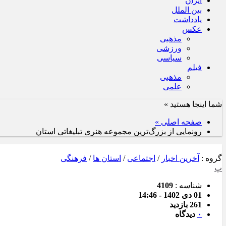
ایران
بین الملل
یادداشت
عکس
مذهبی
ورزشی
سیاسی
فیلم
مذهبی
علمی
شما اینجا هستید »
صفحه اصلی »
رونمایی از بزرگ‌ترین مجموعه هنری تبلیغاتی استان
گروه :
آخرین اخبار
/
اجتماعی
/
استان ها
/
فرهنگی
پ
شناسه :
4109
01 دی 1402 - 14:46
261 بازدید
۰
دیدگاه