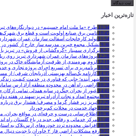
تازه‌ترین اخبار
11:34
طرح «ما ملت امام حسینیم» در دیوارنگاره‌های تب
10:45
تامین برق صنایع اولویت است و قطع برق شهرک‌ه
11:54
تولید کارخانجات آسفالت سازمان عمران شهرداری تبریز به مرز ۱۰۰
9:36
تشکیل مجمع خیرین مدرسه ‌ساز خارج از کشور در ت
8:57
برگزاری سمینار «گره‌گشایی از فروش» در تبریز با
12:28
پروژه‌های سازمان عمران شهرداری تبریز روی ریل ا
12:10
لزوم بهره‌مندی از ظرفیت آزمایشگاه خاک در پروژ
11:52
برنامه‌ریزی برای تسریع اجرای پروژه تجاری و خد
14:35
کارنامه یک‌ساله بهزیستی آذربایجان شرقی/ از مس
9:23
شهر آینده؛ جایی که فناوری در خدمت کیفیت زندگ
10:28
اراضی راه آهن در محدوده منطقه آزاد ارس ساما
14:41
عبور از بحران جنگ در سایه همدلی تمامی ارکان
9:32
مجتمع امداد و نجات آزادراه تبریز-سهند در هفته دول
12:29
تبریز زیر فشار گرما و مصرف/ هشدار برق درباره
11:27
جهاد خدمت در محلات کم‌برخوردار
10:36
اطلاع‌رسانی درست و حرفه‌ای در مواقع بحران، 
11:48
مرکز خدماتی و رفاهی جدید در باغ گلستان راه ان
10:30
افزایش محدوده تردد خودروهای ارس‌پلاک به است
9:27
رفع مشکلات اراضی فاز ۲ خاوران با جدیت دنبال می‌شود